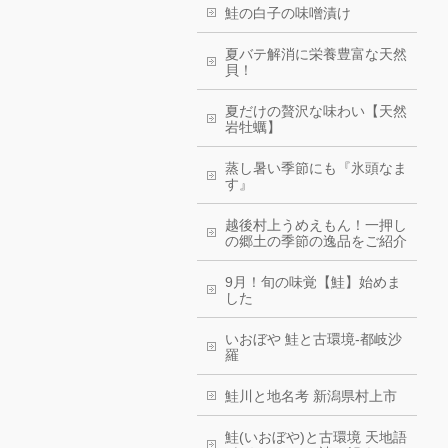
鮭の白子の味噌漬け
夏バテ解消に栄養豊富な天然
貝！
夏だけの贅沢な味わい【天然
岩牡蠣】
蒸し暑い季節にも『氷頭なま
す』
越後村上うめえもん！一押し
の郷土の季節の逸品をご紹介
9月！旬の味覚【鮭】始めま
した
いおぼや 鮭と古環境-都岐沙
羅
鮭川と地名考 新潟県村上市
鮭(いおぼや)と古環境 天地語