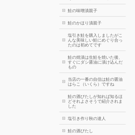
鮭の味噌漬親子
鮭のかほり漬親子
塩引き鮭を購入しましたがこ
んな美味しい鮭にめぐり合っ
たのは初めてです
鮭の焼漬は生鮭を焼いた後、
すぐにダシ醤油に漬け込んだ
もの
当店の一番の自信は鮭の醤油
はらこ（いくら）ですね
鮭の酒びたしが知れば知るほ
どそれよさそうで紹介されま
した
塩引き作り秋の達人
鮭の酒びたし