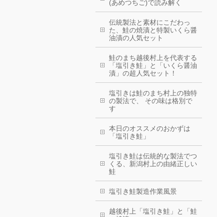
(あめつちご)で読み解く
伝統製法と素材にこだわっ
た、鮭の焼漬と特製いくら醤
油漬の人気セット
鮭のまち越後村上を代表する
「塩引き鮭」と「いくら醤油
漬」の超人気セット！
塩引きは鮭のまち村上の独特
の製法で、 その味は格別で
す
本日のオススメのおかずは
「塩引き鮭」
塩引き鮭は伝統的な製法でつ
くる、新潟村上の由緒正しい
鮭
塩引き鮭製造作業風景
越後村上「塩引き鮭」と「鮭