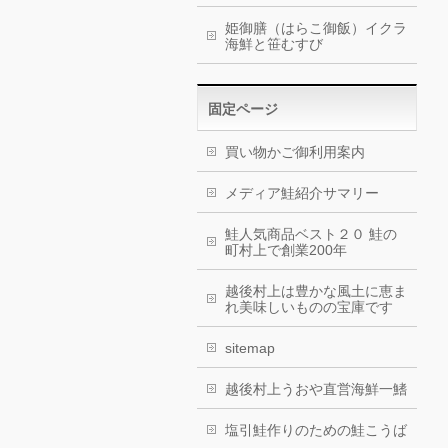
姫御膳（はらこ御飯）イクラ
海鮮と笹むすび
固定ページ
買い物かご御利用案内
メディア鮭紹介サマリー
鮭人気商品ベスト２０ 鮭の
町村上で創業200年
越後村上は豊かな風土に恵ま
れ美味しいものの宝庫です
sitemap
越後村上うおや直営海鮮一鰭
塩引鮭作りのための鮭こうば