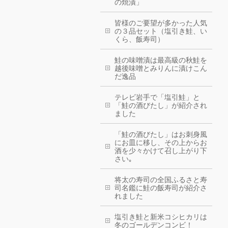
の焼漬」
皆様のご要望が多かった人気
の３品セット（塩引き鮭、い
くら、飯寿司）
鮭の味噌漬は最高級の秋鮭を
越後味噌とみりんに漬けこん
だ逸品
テレビ岩手で「塩引鮭」と
「鮭の酒びたし」が紹介され
ました
「鮭の酒びたし」はお刺身風
にお皿に移し、その上からお
酒を少々かけて召し上がり下
さい｡
将太の寿司の全国ふるさと寿
司名鑑に鮭の飯寿司が紹介さ
れました
塩引き鮭と新米コシヒカリは
冬のゴールデンコンビ！