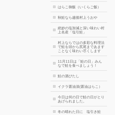
はらこ御飯（いくらご飯）
秋鮭なら越後村上うおや
絶妙の塩加減と深い味わい村
上名産「塩引鮭」
村上ならではの多彩な料理法
で鮭を頭から尻尾まであます
ことなく味わい尽くします
11月11日は「鮭の日」みん
なで鮭を食べましょう！
鮭の酒びたし
イクラ醤油漬(醤油はらこ）
今日は何の日で鮭の日がとり
あげられました。
冬の晴れた日に 塩引き鮭