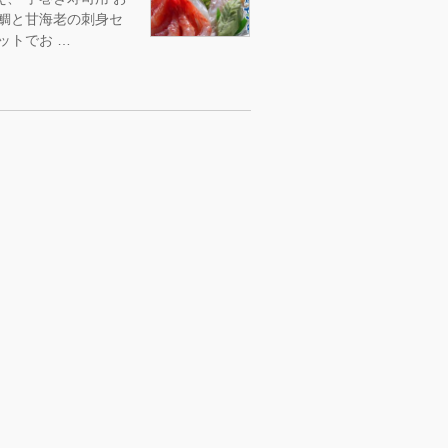
真鯛と甘海老の刺身セ
ットでお …