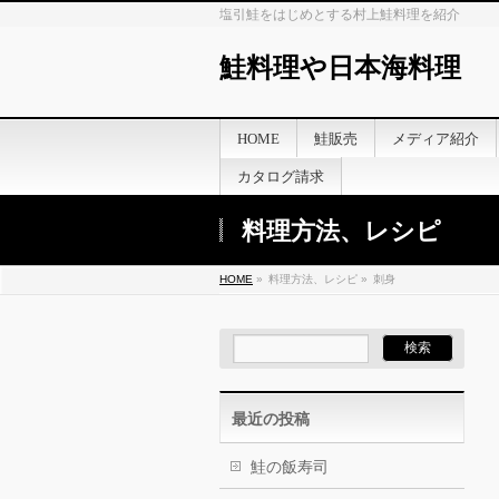
塩引鮭をはじめとする村上鮭料理を紹介
鮭料理や日本海料理
HOME
鮭販売
メディア紹介
カタログ請求
料理方法、レシピ
HOME
»
料理方法、レシピ »
刺身
最近の投稿
鮭の飯寿司