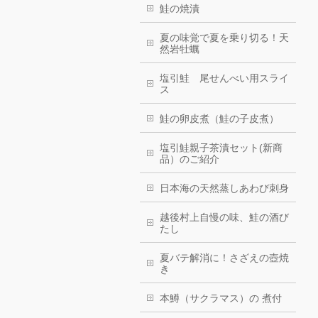
鮭の焼漬
夏の味覚で夏を乗り切る！天
然岩牡蠣
塩引鮭 尾せんべい用スライ
ス
鮭の卵皮煮（鮭の子皮煮）
塩引鮭親子茶漬セット(新商
品）のご紹介
日本海の天然蒸しあわび刺身
越後村上自慢の味、鮭の酒び
たし
夏バテ解消に！さざえの壺焼
き
本鱒（サクラマス）の 煮付