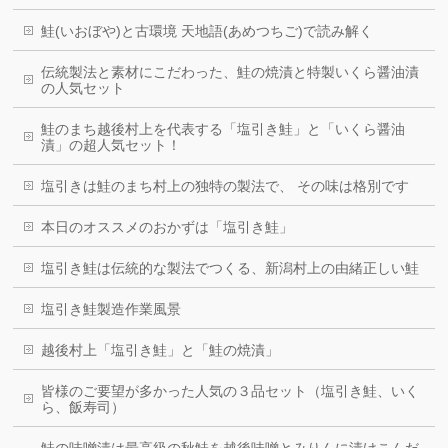
鮭(いおぼや)と古環境 天地語(あめつちご)で読み解く
伝統製法と素材にこだわった、鮭の焼漬と特製いくら醤油漬
の人気セット
鮭のまち越後村上を代表する「塩引き鮭」と「いくら醤油
漬」の超人気セット！
塩引きは鮭のまち村上の独特の製法で、 その味は格別です
本日のオススメのおかずは「塩引き鮭」
塩引き鮭は伝統的な製法でつくる、新潟村上の由緒正しい鮭
塩引き鮭製造作業風景
越後村上「塩引き鮭」と「鮭の焼漬」
皆様のご要望が多かった人気の３品セット（塩引き鮭、いく
ら、飯寿司）
鮭の味噌漬は最高級の秋鮭を越後味噌とみりんに漬けこんだ