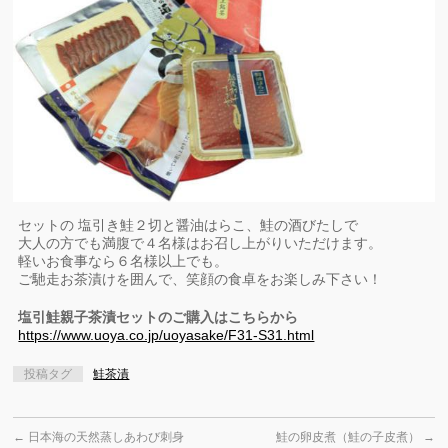
セットの 塩引き鮭２切と醤油はらこ、鮭の酒びたしで
大人の方でも満腹で４名様はお召し上がりいただけます。
軽いお食事なら６名様以上でも。
ご馳走お茶漬けを囲んで、笑顔の食卓をお楽しみ下さい！
塩引鮭親子茶漬セットのご購入はこちらから
https://www.uoya.co.jp/uoyasake/F31-S31.html
投稿タグ
鮭茶漬
←
日本海の天然蒸しあわび刺身
鮭の卵皮煮（鮭の子皮煮）
→