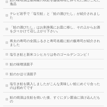
逸品
テレビ岩手で「塩引鮭」と「鮭の酒びたし」が紹介されまし
た
「鮭の酒びたし」はお刺身風にお皿に移し、その上からお酒
を少々かけて召し上がり下さい｡
将太の寿司の全国ふるさと寿司名鑑に鮭の飯寿司が紹介され
ました
塩引き鮭と新米コシヒカリは冬のゴールデンコンビ！
鮭の味噌漬親子
鮭のかほり漬親子
塩引き鮭を購入しましたがこんな美味しい鮭にめぐり合った
のは初めてです
鮭の焼漬は生鮭を焼いた後、すぐにダシ醤油に漬け込んだも
の