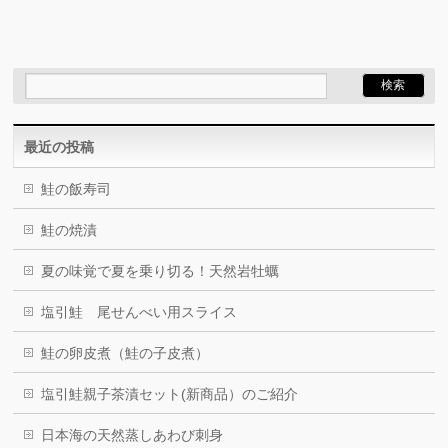
最近の投稿
鮭の飯寿司
鮭の焼漬
夏の味覚で夏を乗り切る！天然岩牡蠣
塩引鮭 尾せんべい用スライス
鮭の卵皮煮（鮭の子皮煮）
塩引鮭親子茶漬セット(新商品）のご紹介
日本海の天然蒸しあわび刺身