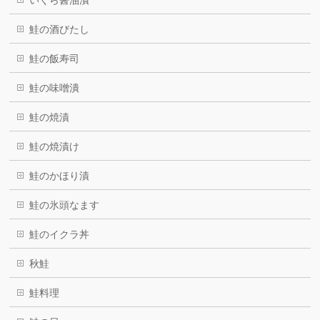
鮭の酒びたし
鮭の飯寿司
鮭の味噌潰
鮭の焼漬
鮭の焼漬け
鮭のかほり漬
鮭の氷頭なます
鮭のイクラ丼
秋鮭
鮭料理