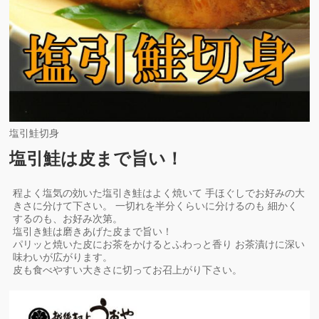
塩引鮭切身
塩引鮭は皮まで旨い！
程よく塩気の効いた塩引き鮭はよく焼いて 手ほぐしでお好みの大
きさに分けて下さい。 一切れを半分くらいに分けるのも 細かく
するのも、お好み次第。
塩引き鮭は磨きあげた皮まで旨い！
パリッと焼いた皮にお茶をかけるとふわっと香り お茶漬けに深い
味わいが広がります。
皮も食べやすい大きさに切ってお召上がり下さい。