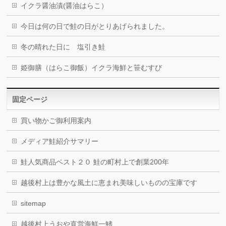
イクラ醤油漬(醤油はらこ）
今日は何の日で鮭の日がとりあげられました。
冬の晴れた日に 塩引き鮭
姫御膳（はらこ御飯）イクラ海鮮と笹むすび
固定ページ
買い物かご御利用案内
メディア鮭紹介サマリー
鮭人気商品ベスト２０ 鮭の町村上で創業200年
越後村上は豊かな風土に恵まれ美味しいものの宝庫です
sitemap
越後村上うおや直営海鮮一鰭