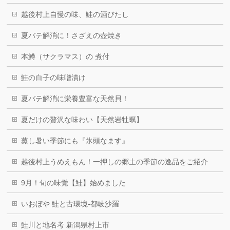
越後村上自慢の味、鮭の酒びたし
夏バテ解消に！さざえの壺焼き
本鱒（サクラマス）の 煮付
鮭の白子の味噌漬け
夏バテ解消に栄養豊富な天然貝！
夏だけの贅沢な味わい【天然岩牡蠣】
蒸し暑い季節にも『氷頭なます』
越後村上うめえもん！一押しの郷土の季節の逸品をご紹介
9月！旬の味覚【鮭】始めました
いおぼや 鮭と古環境-都岐沙羅
鮭川と地名考 新潟県村上市