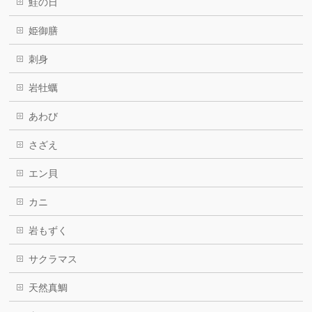
鮭の日
姫御膳
刺身
岩牡蠣
あわび
さざえ
エン貝
カニ
岩もずく
サクラマス
天然真鯛