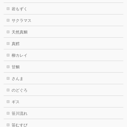
岩もずく
サクラマス
天然真鯛
真鱈
柳カレイ
甘鯛
さんま
のどぐろ
ギス
笹川流れ
笹むすび