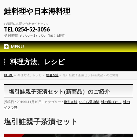
鮭料理や日本海料理
お気軽にお問い合わせください。
TEL 0254-52-3056
受付時間 9：00～17：00（除く日曜）
MENU
料理方法、レシピ
HOME
»
料理方法、レシピ »
塩引き鮭
»
塩引鮭親子茶漬セット(新商品）のご紹介
塩引鮭親子茶漬セット(新商品）のご紹介
投稿日 : 2019年11月10日 | カテゴリー :
塩引き鮭
,
いくら醤油漬
,
鮭の酒びたし
,
鮭の
イクラ丼
塩引鮭親子茶漬セット