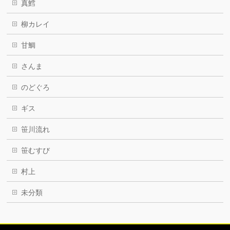
真鱈
柳カレイ
甘鯛
さんま
のどぐろ
ギス
笹川流れ
笹むすび
村上
未分類