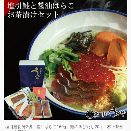
塩引鮭切身2切、醤油はらこ160g、鮭の酒びたし20g、 村上茶が