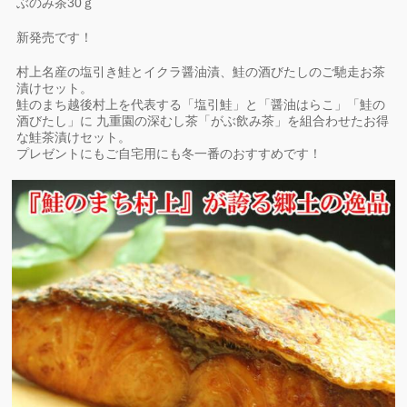
ぶのみ茶30ｇ
新発売です！
村上名産の塩引き鮭とイクラ醤油漬、鮭の酒びたしのご馳走お茶
漬けセット。
鮭のまち越後村上を代表する「塩引鮭」と「醤油はらこ」「鮭の
酒びたし」に 九重園の深むし茶「がぶ飲み茶」を組合わせたお得
な鮭茶漬けセット。
プレゼントにもご自宅用にも冬一番のおすすめです！