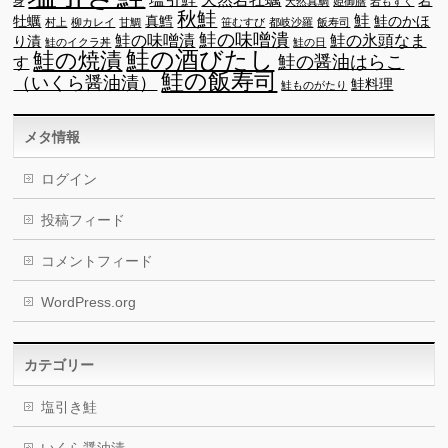
身
天然真鯛
姫御膳
岩もずく
秋鮭
鮭
牡蠣
真鱈
鮭のかほ
村上
柳カレイ
甘鯛
笹むすび
都岐沙羅
飯寿司
鮭の味噌潰
鮭の味噌漬
鮭の氷頭なま
り漬
鮭のイクラ丼
鮭の日
鮭の酒びたし
鮭の焼漬
鮭の醤油はらこ
す
鮭の飯寿司
（いくら醤油漬）
鮭料理
鮭ものがたり
メタ情報
ログイン
投稿フィード
コメントフィード
WordPress.org
カテゴリー
塩引き鮭
いくら醤油漬