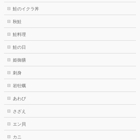
鮭のイクラ丼
秋鮭
鮭料理
鮭の日
姫御膳
刺身
岩牡蠣
あわび
さざえ
エン貝
カニ