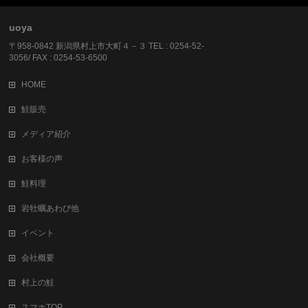
uoya
〒958-0842 新潟県村上市大町４－３ TEL : 0254-52-
3056/ FAX : 0254-53-6500
HOME
鮭販売
メディア紹介
お客様の声
鮭料理
岩牡蠣あわび他
イベント
会社概要
村上の鮭
スマホTOP