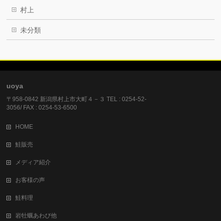
村上
未分類
uoya
〒958-0842 新潟県村上市大町４－３ TEL : 0254-52-
3056/ FAX : 0254-53-6500
HOME
鮭販売
メディア紹介
お客様の声
鮭料理
岩牡蠣あわび他