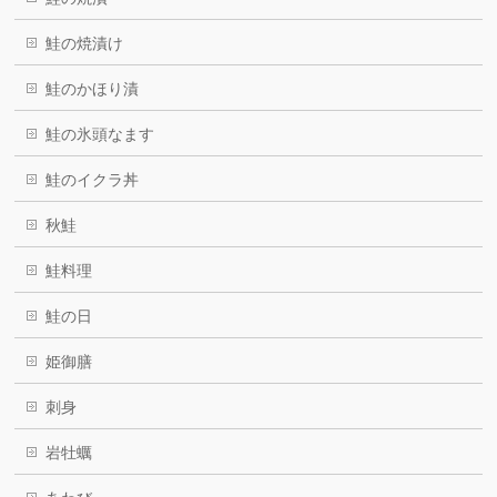
鮭の焼漬け
鮭のかほり漬
鮭の氷頭なます
鮭のイクラ丼
秋鮭
鮭料理
鮭の日
姫御膳
刺身
岩牡蠣