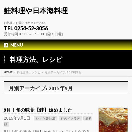
鮭料理や日本海料理
お気軽にお問い合わせください。
TEL 0254-52-3056
受付時間 9：00～17：00（除く日曜）
MENU
料理方法、レシピ
HOME
»
料理方法、レシピ »
月別アーカイブ: 2015年9月
月別アーカイブ: 2015年9月
9月！旬の味覚【鮭】始めました
2015年9月1日
いくら醤油漬
鮭のイクラ丼
鮭料
理
9月！旬の味覚【鮭】始めました 長いようであ