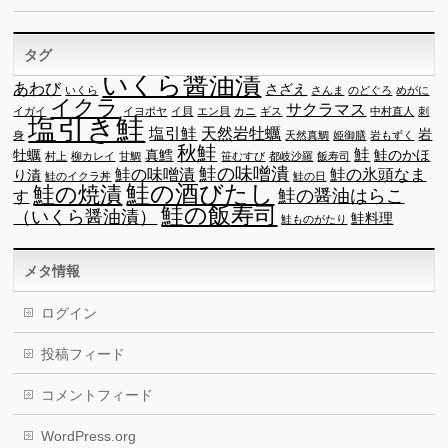
タグ
いくら醤油漬
あわび
さざえ
いくら
さんま
のどぐろ
めがに
イクラ
サクラマス
イガイ
イヨポヤ
イ貝
エン貝
カニ
ギス
中村直人
刺
塩引き鮭
塩引鮭
天然岩牡蠣
岩
身
天然真鯛
姫御膳
岩もずく
秋鮭
鮭
牡蠣
真鱈
鮭のかほ
村上
柳カレイ
甘鯛
笹むすび
都岐沙羅
飯寿司
鮭の味噌潰
鮭の味噌漬
鮭の氷頭なま
り漬
鮭のイクラ丼
鮭の日
鮭の酒びたし
鮭の焼漬
鮭の醤油はらこ
す
鮭の飯寿司
（いくら醤油漬）
鮭料理
鮭ものがたり
メタ情報
ログイン
投稿フィード
コメントフィード
WordPress.org