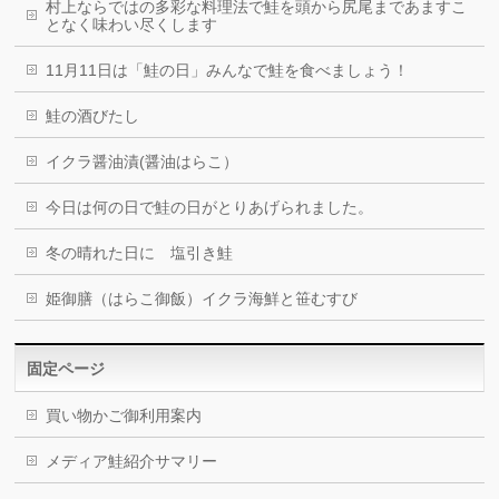
村上ならではの多彩な料理法で鮭を頭から尻尾まであますこ
となく味わい尽くします
11月11日は「鮭の日」みんなで鮭を食べましょう！
鮭の酒びたし
イクラ醤油漬(醤油はらこ）
今日は何の日で鮭の日がとりあげられました。
冬の晴れた日に 塩引き鮭
姫御膳（はらこ御飯）イクラ海鮮と笹むすび
固定ページ
買い物かご御利用案内
メディア鮭紹介サマリー