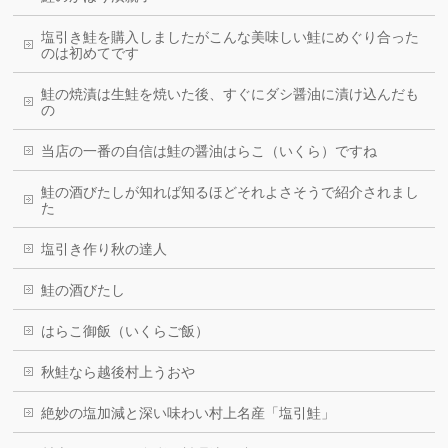
塩引き鮭を購入しましたがこんな美味しい鮭にめぐり合った
のは初めてです
鮭の焼漬は生鮭を焼いた後、すぐにダシ醤油に漬け込んだも
の
当店の一番の自信は鮭の醤油はらこ（いくら）ですね
鮭の酒びたしが知れば知るほどそれよさそうで紹介されまし
た
塩引き作り秋の達人
鮭の酒びたし
はらこ御飯（いくらご飯）
秋鮭なら越後村上うおや
絶妙の塩加減と深い味わい村上名産「塩引鮭」