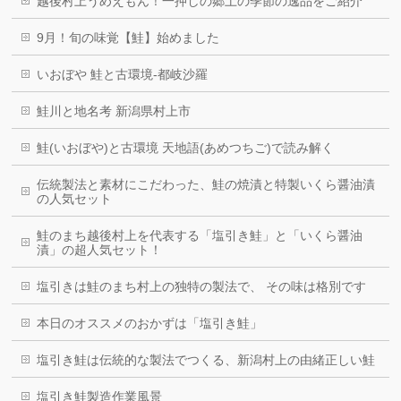
越後村上うめえもん！一押しの郷土の季節の逸品をご紹介
9月！旬の味覚【鮭】始めました
いおぼや 鮭と古環境-都岐沙羅
鮭川と地名考 新潟県村上市
鮭(いおぼや)と古環境 天地語(あめつちご)で読み解く
伝統製法と素材にこだわった、鮭の焼漬と特製いくら醤油漬
の人気セット
鮭のまち越後村上を代表する「塩引き鮭」と「いくら醤油
漬」の超人気セット！
塩引きは鮭のまち村上の独特の製法で、 その味は格別です
本日のオススメのおかずは「塩引き鮭」
塩引き鮭は伝統的な製法でつくる、新潟村上の由緒正しい鮭
塩引き鮭製造作業風景