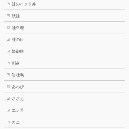
鮭のイクラ丼
秋鮭
鮭料理
鮭の日
姫御膳
刺身
岩牡蠣
あわび
さざえ
エン貝
カニ