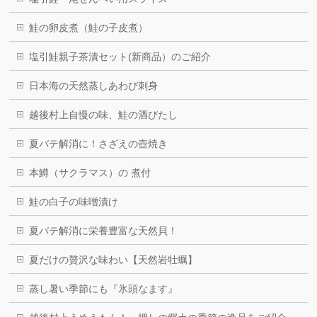
鮭の卵皮煮（鮭の子皮煮）
塩引鮭親子茶漬セット(新商品）のご紹介
日本海の天然蒸しあわび刺身
越後村上自慢の味、鮭の酒びたし
夏バテ解消に！さざえの壺焼き
本鱒（サクラマス）の 煮付
鮭の白子の味噌漬け
夏バテ解消に栄養豊富な天然貝！
夏だけの贅沢な味わい【天然岩牡蠣】
蒸し暑い季節にも『氷頭なます』