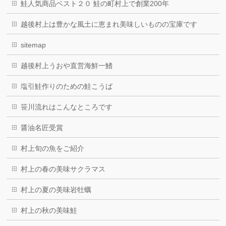
鮭人気商品ベスト２０ 鮭の町村上で創業200年
越後村上は豊かな風土に恵まれ美味しいものの宝庫です
sitemap
越後村上うおや直営海鮮一鰭
塩引鮭作りのための鮭こうば
笹川流れはこんなところです
醤油名匠受賞
村上旬の魚をご紹介
村上の春の美味サクラマス
村上の夏の美味岩牡蠣
村上の秋の美味鮭