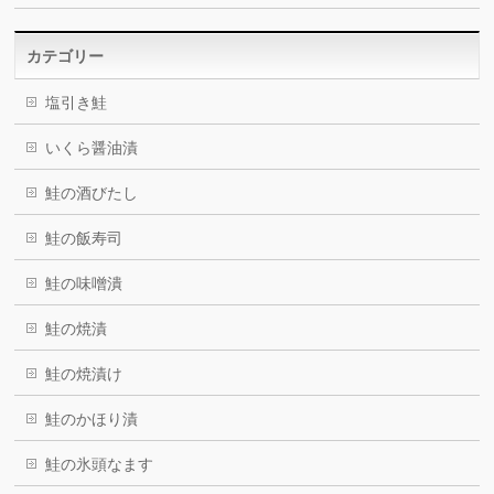
カテゴリー
塩引き鮭
いくら醤油漬
鮭の酒びたし
鮭の飯寿司
鮭の味噌潰
鮭の焼漬
鮭の焼漬け
鮭のかほり漬
鮭の氷頭なます