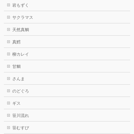
岩もずく
サクラマス
天然真鯛
真鱈
柳カレイ
甘鯛
さんま
のどぐろ
ギス
笹川流れ
笹むすび