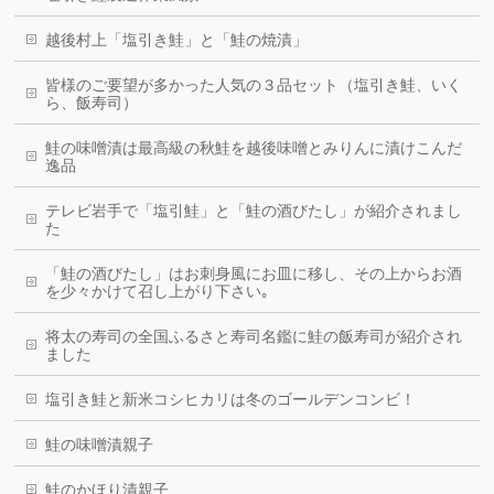
越後村上「塩引き鮭」と「鮭の焼漬」
皆様のご要望が多かった人気の３品セット（塩引き鮭、いく
ら、飯寿司）
鮭の味噌漬は最高級の秋鮭を越後味噌とみりんに漬けこんだ
逸品
テレビ岩手で「塩引鮭」と「鮭の酒びたし」が紹介されまし
た
「鮭の酒びたし」はお刺身風にお皿に移し、その上からお酒
を少々かけて召し上がり下さい｡
将太の寿司の全国ふるさと寿司名鑑に鮭の飯寿司が紹介され
ました
塩引き鮭と新米コシヒカリは冬のゴールデンコンビ！
鮭の味噌漬親子
鮭のかほり漬親子