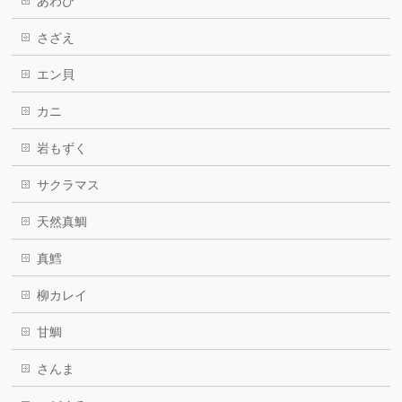
あわび
さざえ
エン貝
カニ
岩もずく
サクラマス
天然真鯛
真鱈
柳カレイ
甘鯛
さんま