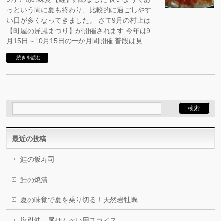
っという間に夏も終わり、比較的に過ごしやす
い日が多くなってきました。 さて9月の村上は
【町屋の屏風まつり】が開催されます 今年は9
月15日～10月15日の一か月間開催 普段は見 …
続きを読む
最近の投稿
鮭の飯寿司
鮭の焼漬
夏の味覚で夏を乗り切る！天然岩牡蠣
塩引鮭 尾せんべい用スライス