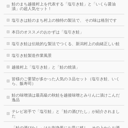
鮭のまち越後村上を代表する「塩引き鮭」と「いくら醤油
漬」の超人気セット！
塩引きは鮭のまち村上の独特の製法で、 その味は格別です
本日のオススメのおかずは「塩引き鮭」
塩引き鮭は伝統的な製法でつくる、新潟村上の由緒正しい鮭
塩引き鮭製造作業風景
越後村上「塩引き鮭」と「鮭の焼漬」
皆様のご要望が多かった人気の３品セット（塩引き鮭、いく
ら、飯寿司）
鮭の味噌漬は最高級の秋鮭を越後味噌とみりんに漬けこんだ
逸品
テレビ岩手で「塩引鮭」と「鮭の酒びたし」が紹介されまし
た
「鮭の酒びたし」はお刺身風にお皿に移し、その上からお酒