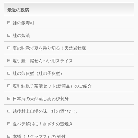
最近の投稿
鮭の飯寿司
鮭の焼漬
夏の味覚で夏を乗り切る！天然岩牡蠣
塩引鮭 尾せんべい用スライス
鮭の卵皮煮（鮭の子皮煮）
塩引鮭親子茶漬セット(新商品）のご紹介
日本海の天然蒸しあわび刺身
越後村上自慢の味、鮭の酒びたし
夏バテ解消に！さざえの壺焼き
本鱒（サクラマス）の 煮付