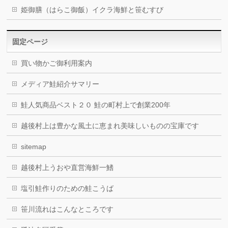
姫御膳（はらこ御飯）イクラ海鮮と笹むすび
固定ページ
買い物かご御利用案内
メディア鮭紹介サマリー
鮭人気商品ベスト２０ 鮭の町村上で創業200年
越後村上は豊かな風土に恵まれ美味しいものの宝庫です
sitemap
越後村上うおや直営海鮮一鰭
塩引鮭作りのための鮭こうば
笹川流れはこんなところです