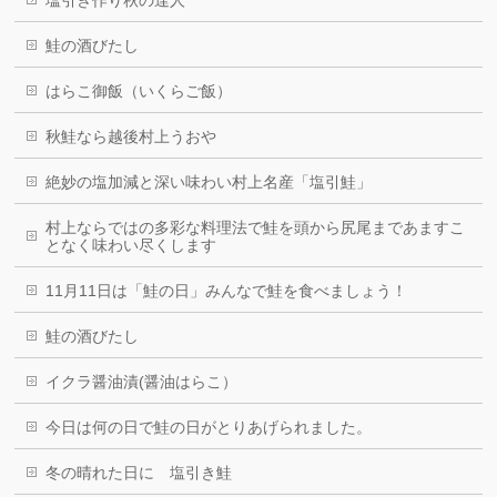
塩引き作り秋の達人
鮭の酒びたし
はらこ御飯（いくらご飯）
秋鮭なら越後村上うおや
絶妙の塩加減と深い味わい村上名産「塩引鮭」
村上ならではの多彩な料理法で鮭を頭から尻尾まであますこ
となく味わい尽くします
11月11日は「鮭の日」みんなで鮭を食べましょう！
鮭の酒びたし
イクラ醤油漬(醤油はらこ）
今日は何の日で鮭の日がとりあげられました。
冬の晴れた日に 塩引き鮭