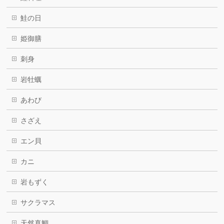
鮭の日
姫御膳
刺身
岩牡蠣
あわび
さざえ
エン貝
カニ
岩もずく
サクラマス
天然真鯛