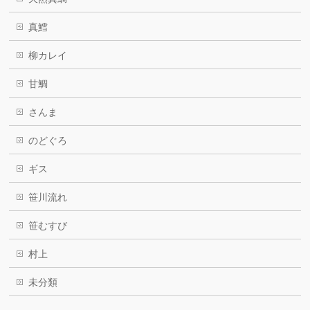
真鱈
柳カレイ
甘鯛
さんま
のどぐろ
ギス
笹川流れ
笹むすび
村上
未分類