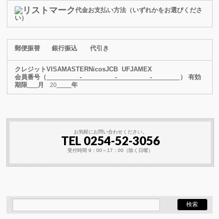
代金お支払い方法（いずれかをお選びくださ
い）
郵便振替
銀行振込
代引き
クレジット
VISA
MASTER
Nicos
JCB
UFJ
AMEX
会員番号（
- - -
） 有効
期限
月
年
20
お気軽にお問い合わせください。
TEL 0254-52-3056
受付時間 9：00～17：00（除く日曜）