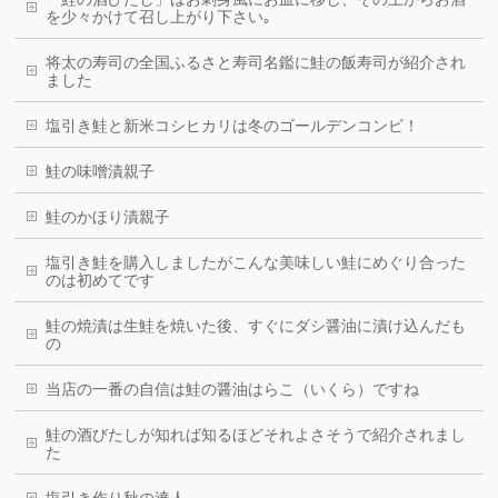
を少々かけて召し上がり下さい｡
将太の寿司の全国ふるさと寿司名鑑に鮭の飯寿司が紹介され
ました
塩引き鮭と新米コシヒカリは冬のゴールデンコンビ！
鮭の味噌漬親子
鮭のかほり漬親子
塩引き鮭を購入しましたがこんな美味しい鮭にめぐり合った
のは初めてです
鮭の焼漬は生鮭を焼いた後、すぐにダシ醤油に漬け込んだも
の
当店の一番の自信は鮭の醤油はらこ（いくら）ですね
鮭の酒びたしが知れば知るほどそれよさそうで紹介されまし
た