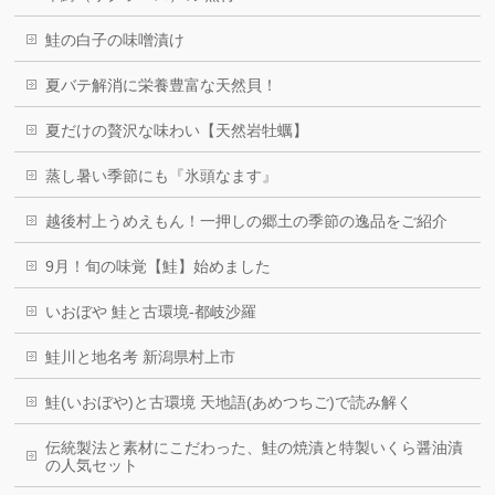
鮭の白子の味噌漬け
夏バテ解消に栄養豊富な天然貝！
夏だけの贅沢な味わい【天然岩牡蠣】
蒸し暑い季節にも『氷頭なます』
越後村上うめえもん！一押しの郷土の季節の逸品をご紹介
9月！旬の味覚【鮭】始めました
いおぼや 鮭と古環境-都岐沙羅
鮭川と地名考 新潟県村上市
鮭(いおぼや)と古環境 天地語(あめつちご)で読み解く
伝統製法と素材にこだわった、鮭の焼漬と特製いくら醤油漬
の人気セット