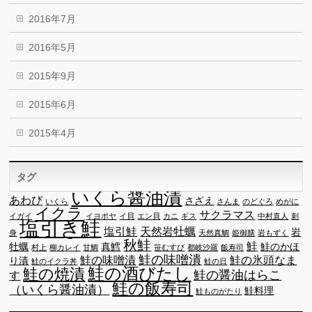
2016年7月
2016年5月
2015年9月
2015年6月
2015年4月
タグ
いくら醤油漬
あわび
さざえ
いくら
さんま
のどぐろ
めがに
イクラ
サクラマス
イガイ
イヨポヤ
イ貝
エン貝
カニ
ギス
中村直人
刺
塩引き鮭
塩引鮭
天然岩牡蠣
岩
身
天然真鯛
姫御膳
岩もずく
秋鮭
鮭
牡蠣
真鱈
鮭のかほ
村上
柳カレイ
甘鯛
笹むすび
都岐沙羅
飯寿司
鮭の味噌潰
鮭の味噌漬
鮭の氷頭なま
り漬
鮭のイクラ丼
鮭の日
鮭の酒びたし
鮭の焼漬
鮭の醤油はらこ
す
鮭の飯寿司
（いくら醤油漬）
鮭料理
鮭ものがたり