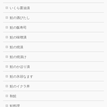
いくら醤油漬
鮭の酒びたし
鮭の飯寿司
鮭の味噌潰
鮭の焼漬
鮭の焼漬け
鮭のかほり漬
鮭の氷頭なます
鮭のイクラ丼
秋鮭
鮭料理