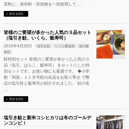
原料に、保存料・添加物を一切使用して …
続きを読む
皆様のご要望が多かった人気の３品セット
（塩引き鮭、いくら、飯寿司）
2015年4月28日
塩引き鮭
いくら醤油漬
鮭の飯
寿司
鮭特別セット 皆様のご要望が多かった人気の３
品（塩引、はらこ、飯寿司） をセットにした特
別セットです。お使い物にも最適です。 ◆小学
館「和楽」１１月号鮭の名品をお取り寄せ で弊
店の塩引鮭と飯寿司が紹介されました。 鮭の名
…
続きを読む
塩引き鮭と新米コシヒカリは冬のゴールデ
ンコンビ！