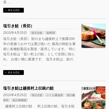
造 …
続きを読む
塩引き鮭（長切）
2015年4月25日
塩引き鮭
鮭料理
塩引き鮭（長切） 鮭のまち越後村上で創業200
年の老舗うおやでは選び抜いた 最高の秋鮭を素
材に各種鮭製品を製造・販売しています。 特に
塩引き鮭は「旨い村上の鮭」として全国に知ら
れ、 お使い物に最適です。 塩引き鮭は、鮭の
…
続きを読む
塩引き鮭は越後村上伝統の鮭
2015年4月25日
塩引き鮭
いくら醤油漬
鮭の飯
寿司
鮭の味噌潰
越後村上伝統の鮭 村上伝統の鮭、塩引き鮭