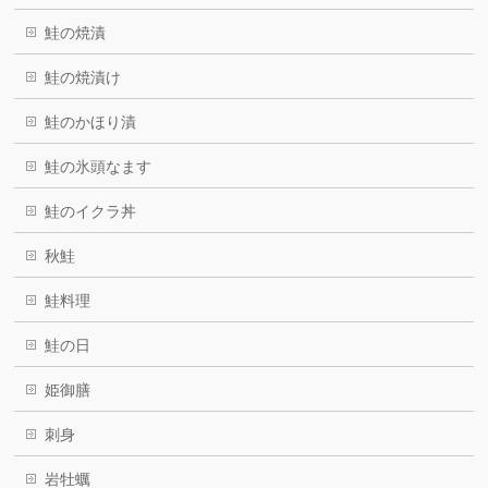
鮭の焼漬
鮭の焼漬け
鮭のかほり漬
鮭の氷頭なます
鮭のイクラ丼
秋鮭
鮭料理
鮭の日
姫御膳
刺身
岩牡蠣