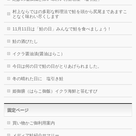
村上ならではの多彩な料理法で鮭を頭から尻尾まであますこ
となく味わい尽くします
11月11日は「鮭の日」みんなで鮭を食べましょう！
鮭の酒びたし
イクラ醤油漬(醤油はらこ）
今日は何の日で鮭の日がとりあげられました。
冬の晴れた日に 塩引き鮭
姫御膳（はらこ御飯）イクラ海鮮と笹むすび
固定ページ
買い物かご御利用案内
メディア鮭紹介サマリー