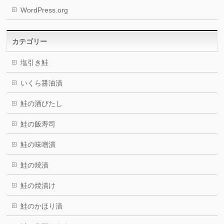
WordPress.org
カテゴリー
塩引き鮭
いくら醤油漬
鮭の酒びたし
鮭の飯寿司
鮭の味噌潰
鮭の焼漬
鮭の焼漬け
鮭のかほり漬