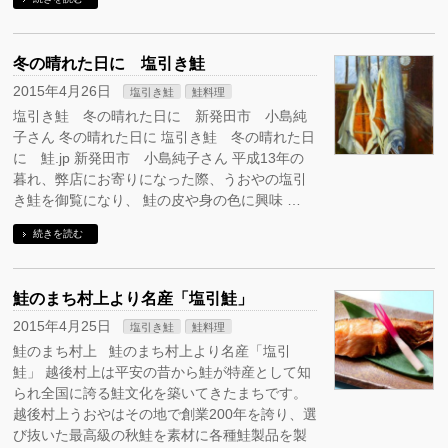
冬の晴れた日に 塩引き鮭
2015年4月26日
塩引き鮭
鮭料理
塩引き鮭 冬の晴れた日に 新発田市 小島純
子さん 冬の晴れた日に 塩引き鮭 冬の晴れた日
に 鮭.jp 新発田市 小島純子さん 平成13年の
暮れ、弊店にお寄りになった際、うおやの塩引
き鮭を御覧になり、 鮭の皮や身の色に興味 …
続きを読む
鮭のまち村上より名産「塩引鮭」
2015年4月25日
塩引き鮭
鮭料理
鮭のまち村上 鮭のまち村上より名産「塩引
鮭」 越後村上は平安の昔から鮭が特産として知
られ全国に誇る鮭文化を築いてきたまちです。
越後村上うおやはその地で創業200年を誇り、選
び抜いた最高級の秋鮭を素材に各種鮭製品を製