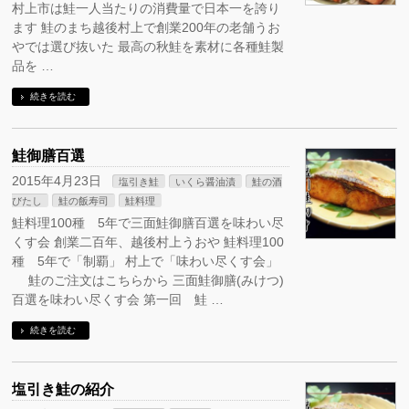
村上市は鮭一人当たりの消費量で日本一を誇り
ます 鮭のまち越後村上で創業200年の老舗うお
やでは選び抜いた 最高の秋鮭を素材に各種鮭製
品を …
続きを読む
鮭御膳百選
2015年4月23日
塩引き鮭
いくら醤油漬
鮭の酒
びたし
鮭の飯寿司
鮭料理
鮭料理100種 5年で三面鮭御膳百選を味わい尽
くす会 創業二百年、越後村上うおや 鮭料理100
種 5年で「制覇」 村上で「味わい尽くす会」
鮭のご注文はこちらから 三面鮭御膳(みけつ)
百選を味わい尽くす会 第一回 鮭 …
続きを読む
塩引き鮭の紹介