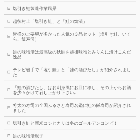
塩引き鮭製造作業風景
越後村上「塩引き鮭」と「鮭の焼漬」
皆様のご要望が多かった人気の３品セット（塩引き鮭、いく
ら、飯寿司）
鮭の味噌漬は最高級の秋鮭を越後味噌とみりんに漬けこんだ
逸品
テレビ岩手で「塩引鮭」と「鮭の酒びたし」が紹介されまし
た
「鮭の酒びたし」はお刺身風にお皿に移し、その上からお酒
を少々かけて召し上がり下さい｡
将太の寿司の全国ふるさと寿司名鑑に鮭の飯寿司が紹介され
ました
塩引き鮭と新米コシヒカリは冬のゴールデンコンビ！
鮭の味噌漬親子