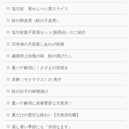
塩引鮭 尾せんべい用スライス
鮭の卵皮煮（鮭の子皮煮）
塩引鮭親子茶漬セット(新商品）のご紹介
日本海の天然蒸しあわび刺身
越後村上自慢の味、鮭の酒びたし
夏バテ解消に！さざえの壺焼き
本鱒（サクラマス）の 煮付
鮭の白子の味噌漬け
夏バテ解消に栄養豊富な天然貝！
夏だけの贅沢な味わい【天然岩牡蠣】
蒸し暑い季節にも『氷頭なます』