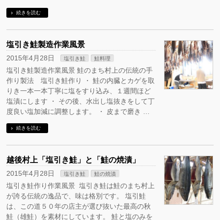
続きを読む
塩引き鮭製造作業風景
2015年4月28日
塩引き鮭
鮭料理
塩引き鮭製造作業風景 鮭のまち村上の伝統の手
作り製法 塩引き鮭作り ・ 鮭の内臓とカゲを取
りき一本一本丁寧に塩をすり込み、１週間ほど
塩漬にします ・ その後、水出し塩抜きをして丁
度良い塩加減に調整します。 ・ 皮まで磨き …
続きを読む
越後村上「塩引き鮭」と「鮭の焼漬」
2015年4月28日
塩引き鮭
鮭の焼漬
塩引き鮭作り作業風景 塩引き鮭は鮭のまち村上
が誇る伝統の逸品で、味は格別です。 塩引鮭
は、この道５０年の店主が選び抜いた最高の秋
鮭（雄鮭）を素材にしています。 鮭と塩のみを