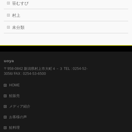
笹むすび
村上
未分類
uoya
〒958-0842 新潟県村上市大町４－３ TEL : 0254-52-
3056/ FAX : 0254-53-6500
HOME
鮭販売
メディア紹介
お客様の声
鮭料理