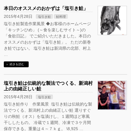
本日のオススメのおかずは「塩引き鮭」
2015年4月28日
塩引き鮭
鮭料理
塩引き鮭製造作業風景 ◆お客様のホームページ
「キッチンひめ」 (～食を楽しむサイト～)の
「食欲日記」 でご紹介いただきました。本日の
オススメのおかずは「塩引き鮭」。 ただの新巻
き鮭ではない。 塩引き鮭は新潟県の北部、村上
…
続きを読む
塩引き鮭は伝統的な製法でつくる、新潟村
上の由緒正しい鮭
2015年4月28日
塩引き鮭
塩引き鮭作り 作業風景 塩引き鮭は伝統的な製
法でつくる、新潟村上の由緒正しい鮭 選りすぐ
りの秋鮭（オス）を塩漬けし、１週間ほど寒風
干ししたもの。 冷蔵で１週間、冷凍で３ケ月間
保存できる。重量は４～７ｋｇ。 \8,925 …