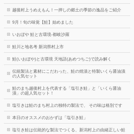
越後村上うめえもん！一押しの郷土の季節の逸品をご紹介
9月！旬の味覚【鮭】始めました
いおぼや 鮭と古環境-都岐沙羅
鮭川と地名考 新潟県村上市
鮭(いおぼや)と古環境 天地語(あめつちご)で読み解く
伝統製法と素材にこだわった、鮭の焼漬と特製いくら醤油漬
の人気セット
鮭のまち越後村上を代表する「塩引き鮭」と「いくら醤油
漬」の超人気セット！
塩引きは鮭のまち村上の独特の製法で、 その味は格別です
本日のオススメのおかずは「塩引き鮭」
塩引き鮭は伝統的な製法でつくる、新潟村上の由緒正しい鮭