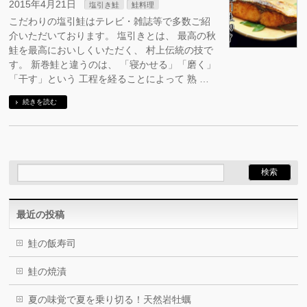
2015年4月21日
塩引き鮭
鮭料理
こだわりの塩引鮭はテレビ・雑誌等で多数ご紹
介いただいております。 塩引きとは、 最高の秋
鮭を最高においしくいただく、 村上伝統の技で
す。 新巻鮭と違うのは、 「寝かせる」「磨く」
「干す」という 工程を経ることによって 熟 …
続きを読む
最近の投稿
鮭の飯寿司
鮭の焼漬
夏の味覚で夏を乗り切る！天然岩牡蠣