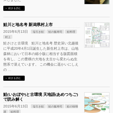
続きを読む
鮭川と地名考 新潟県村上市
2015年6月13日
塩引き鮭
鮭の飯寿司
鮭料理
村上
鮭さけと古環境 鮭川と地名考 歴史深い北越後
に平成20年4月1日誕生した新生村上市は、山地
森林において日本の縮小版に相当する版図面積
を有し、この豊穣の大地を太古から変わらぬ生
態系で湛えています。 この機会に遥かいにしえ
の …
続きを読む
鮭(いおぼや)と古環境 天地語(あめつちご)
で読み解く
2015年6月13日
塩引き鮭
鮭の飯寿司
鮭の味噌
潰
鮭料理