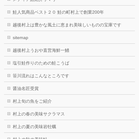
鮭人気商品ベスト２０ 鮭の町村上で創業200年
越後村上は豊かな風土に恵まれ美味しいものの宝庫です
sitemap
越後村上うおや直営海鮮一鰭
塩引鮭作りのための鮭こうば
笹川流れはこんなところです
醤油名匠受賞
村上旬の魚をご紹介
村上の春の美味サクラマス
村上の夏の美味岩牡蠣