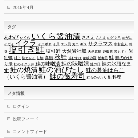
2015年4月
タグ
いくら醤油漬
あわび
さざえ
いくら
さんま
のどぐろ
めがに
イクラ
サクラマス
イガイ
イヨポヤ
イ貝
エン貝
カニ
ギス
中村直人
刺
塩引き鮭
塩引鮭
天然岩牡蠣
岩
身
天然真鯛
姫御膳
岩もずく
秋鮭
鮭
牡蠣
真鱈
鮭のかほ
村上
柳カレイ
甘鯛
笹むすび
都岐沙羅
飯寿司
鮭の味噌潰
鮭の味噌漬
鮭の氷頭なま
り漬
鮭のイクラ丼
鮭の日
鮭の酒びたし
鮭の焼漬
鮭の醤油はらこ
す
鮭の飯寿司
（いくら醤油漬）
鮭料理
鮭ものがたり
メタ情報
ログイン
投稿フィード
コメントフィード