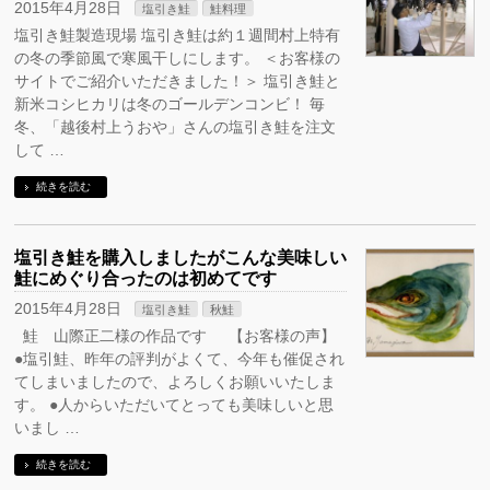
2015年4月28日
塩引き鮭
鮭料理
塩引き鮭製造現場 塩引き鮭は約１週間村上特有
の冬の季節風で寒風干しにします。 ＜お客様の
サイトでご紹介いただきました！＞ 塩引き鮭と
新米コシヒカリは冬のゴールデンコンビ！ 毎
冬、「越後村上うおや」さんの塩引き鮭を注文
して …
続きを読む
塩引き鮭を購入しましたがこんな美味しい
鮭にめぐり合ったのは初めてです
2015年4月28日
塩引き鮭
秋鮭
鮭 山際正二様の作品です 【お客様の声】
●塩引鮭、昨年の評判がよくて、今年も催促され
てしまいましたので、よろしくお願いいたしま
す。 ●人からいただいてとっても美味しいと思
いまし …
続きを読む