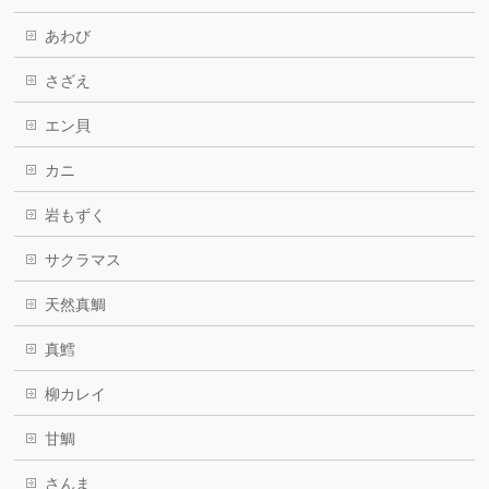
あわび
さざえ
エン貝
カニ
岩もずく
サクラマス
天然真鯛
真鱈
柳カレイ
甘鯛
さんま