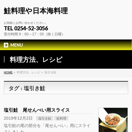
鮭料理や日本海料理
お気軽にお問い合わせください。
TEL 0254-52-3056
受付時間 9：00～17：00（除く日曜）
MENU
料理方法、レシピ
HOME
»
料理方法、レシピ »
塩引き鮭
タグ : 塩引き鮭
塩引鮭 尾せんべい用スライス
2019年12月2日
塩引き鮭
鮭料理
塩引鮭の尾の部分を「尾せんべい」用にスライ
スしました