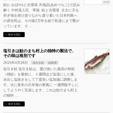
鮭(いおぼや)と古環境 天地語(あめつちご)で読み
解く 中村直人氏 寄稿 鮭と古環境 太古に天を
仰ぎ地を掛け巡りながら渡り着いた日本列島へ
の原住民は、その後2万年を経て私達にまで繋が
っています。そ …
続きを読む
塩引きは鮭のまち村上の独特の製法で、
その味は格別です
2015年4月28日
塩引き鮭
鮭料理
塩引き鮭 塩引き鮭は、選び抜いた最高の秋鮭
（雄鮭）を素材に、１週間ほど塩漬にした後、
水出し塩抜きをして丁度良い塩加減に調整しま
す。次に真冬の日本海の寒風に 一週間陰干しに
してようやく完成します。これは鮭のまち村上
の独特 …
続きを読む