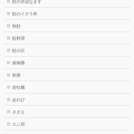
鮭の氷頭なます
鮭のイクラ丼
秋鮭
鮭料理
鮭の日
姫御膳
刺身
岩牡蠣
あわび
さざえ
エン貝