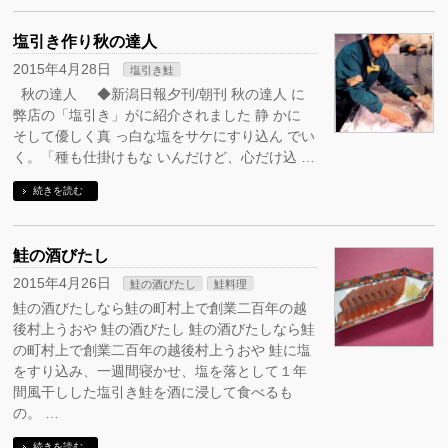
塩引き作り秋の達人
2015年4月28日
塩引き鮭
秋の達人 ◆新潟日報夕刊/朝刊 秋の達人 に
弊店の「塩引き」がに紹介されました 静 かに
そして優しく真 っ白な塩をサケにすり込ん でい
く。「種も仕掛けもな いんだけど、心だけ込 …
続きを読む
鮭の酒びたし
2015年4月26日
鮭の酒びたし
鮭料理
鮭の酒びたしなら鮭の町村上で創業二百年の越
後村上うおや 鮭の酒びたし 鮭の酒びたしなら鮭
の町村上で創業二百年の越後村上うおや 鮭に塩
をすり込み、一週間寝かせ、塩を落として１年
間風干しした塩引き鮭を酒に浸して食べるも
の。 …
続きを読む