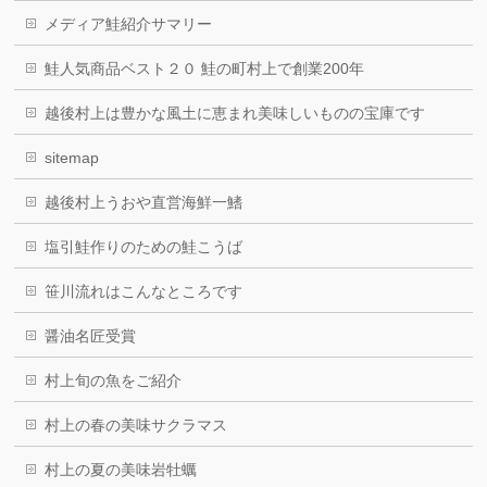
メディア鮭紹介サマリー
鮭人気商品ベスト２０ 鮭の町村上で創業200年
越後村上は豊かな風土に恵まれ美味しいものの宝庫です
sitemap
越後村上うおや直営海鮮一鰭
塩引鮭作りのための鮭こうば
笹川流れはこんなところです
醤油名匠受賞
村上旬の魚をご紹介
村上の春の美味サクラマス
村上の夏の美味岩牡蠣