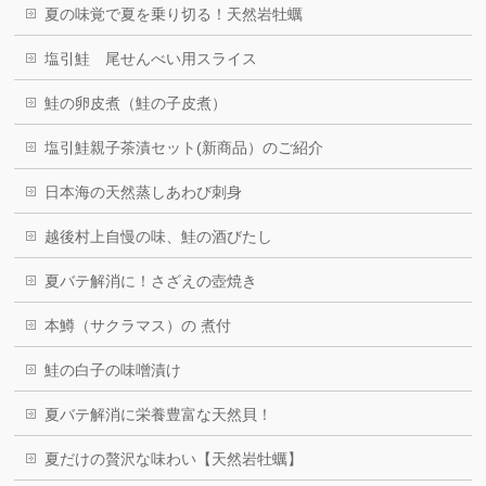
夏の味覚で夏を乗り切る！天然岩牡蠣
塩引鮭 尾せんべい用スライス
鮭の卵皮煮（鮭の子皮煮）
塩引鮭親子茶漬セット(新商品）のご紹介
日本海の天然蒸しあわび刺身
越後村上自慢の味、鮭の酒びたし
夏バテ解消に！さざえの壺焼き
本鱒（サクラマス）の 煮付
鮭の白子の味噌漬け
夏バテ解消に栄養豊富な天然貝！
夏だけの贅沢な味わい【天然岩牡蠣】