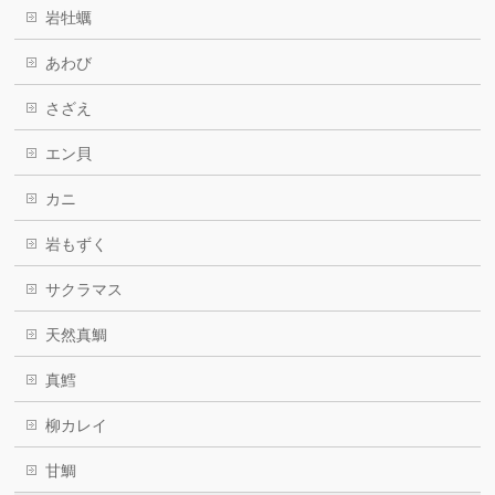
岩牡蠣
あわび
さざえ
エン貝
カニ
岩もずく
サクラマス
天然真鯛
真鱈
柳カレイ
甘鯛