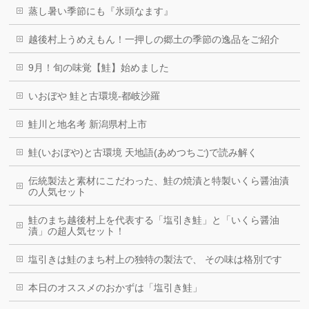
蒸し暑い季節にも『氷頭なます』
越後村上うめえもん！一押しの郷土の季節の逸品をご紹介
9月！旬の味覚【鮭】始めました
いおぼや 鮭と古環境-都岐沙羅
鮭川と地名考 新潟県村上市
鮭(いおぼや)と古環境 天地語(あめつちご)で読み解く
伝統製法と素材にこだわった、鮭の焼漬と特製いくら醤油漬
の人気セット
鮭のまち越後村上を代表する「塩引き鮭」と「いくら醤油
漬」の超人気セット！
塩引きは鮭のまち村上の独特の製法で、 その味は格別です
本日のオススメのおかずは「塩引き鮭」