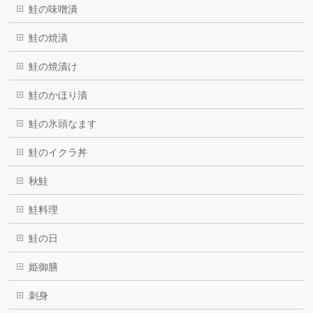
鮭の味噌潰
鮭の焼漬
鮭の焼漬け
鮭のかほり漬
鮭の氷頭なます
鮭のイクラ丼
秋鮭
鮭料理
鮭の日
姫御膳
刺身