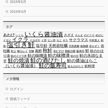
2015年6月
2015年4月
タグ
いくら醤油漬
あわび
さざえ
いくら
さんま
のどぐろ
めがに
イクラ
サクラマス
イガイ
イヨポヤ
イ貝
エン貝
カニ
ギス
中村直人
刺
塩引き鮭
塩引鮭
天然岩牡蠣
岩
身
天然真鯛
姫御膳
岩もずく
秋鮭
鮭
牡蠣
真鱈
鮭のかほ
村上
柳カレイ
甘鯛
笹むすび
都岐沙羅
飯寿司
鮭の味噌潰
鮭の味噌漬
鮭の氷頭なま
り漬
鮭のイクラ丼
鮭の日
鮭の酒びたし
鮭の焼漬
鮭の醤油はらこ
す
鮭の飯寿司
（いくら醤油漬）
鮭料理
鮭ものがたり
メタ情報
ログイン
投稿フィード