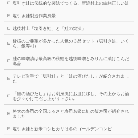
塩引き鮭は伝統的な製法でつくる、新潟村上の由緒正しい鮭
塩引き鮭製造作業風景
越後村上「塩引き鮭」と「鮭の焼漬」
皆様のご要望が多かった人気の３品セット（塩引き鮭、いく
ら、飯寿司）
鮭の味噌漬は最高級の秋鮭を越後味噌とみりんに漬けこんだ
逸品
テレビ岩手で「塩引鮭」と「鮭の酒びたし」が紹介されまし
た
「鮭の酒びたし」はお刺身風にお皿に移し、その上からお酒
を少々かけて召し上がり下さい｡
将太の寿司の全国ふるさと寿司名鑑に鮭の飯寿司が紹介され
ました
塩引き鮭と新米コシヒカリは冬のゴールデンコンビ！