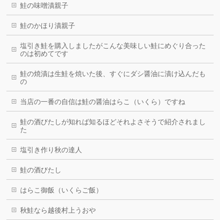
鮭の味噌漬親子
鮭のかほり漬親子
塩引き鮭を購入しましたがこんな美味しい鮭にめぐり合った
のは初めてです
鮭の焼漬は生鮭を焼いた後、すぐにダシ醤油に漬け込んだも
の
当店の一番の自信は鮭の醤油はらこ（いくら）ですね
鮭の酒びたしが知れば知るほどそれよさそうで紹介されまし
た
塩引き作り秋の達人
鮭の酒びたし
はらこ御飯（いくらご飯）
秋鮭なら越後村上うおや