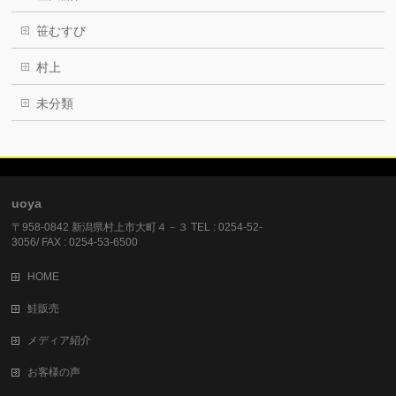
笹むすび
村上
未分類
uoya
〒958-0842 新潟県村上市大町４－３ TEL : 0254-52-
3056/ FAX : 0254-53-6500
HOME
鮭販売
メディア紹介
お客様の声