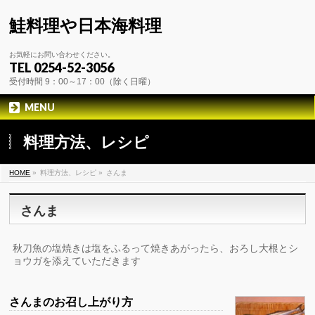
鮭料理や日本海料理
お気軽にお問い合わせください。
TEL 0254-52-3056
受付時間 9：00～17：00（除く日曜）
MENU
料理方法、レシピ
HOME
»
料理方法、レシピ »
さんま
さんま
秋刀魚の塩焼きは塩をふるって焼きあがったら、おろし大根とシ
ョウガを添えていただきます
さんまのお召し上がり方