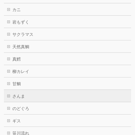
カニ
岩もずく
サクラマス
天然真鯛
真鱈
柳カレイ
甘鯛
さんま
のどぐろ
ギス
笹川流れ