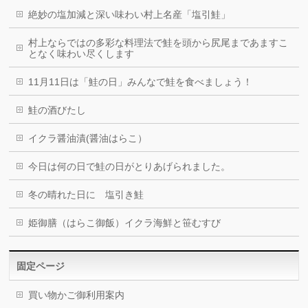
絶妙の塩加減と深い味わい村上名産「塩引鮭」
村上ならではの多彩な料理法で鮭を頭から尻尾まであますこ
となく味わい尽くします
11月11日は「鮭の日」みんなで鮭を食べましょう！
鮭の酒びたし
イクラ醤油漬(醤油はらこ）
今日は何の日で鮭の日がとりあげられました。
冬の晴れた日に 塩引き鮭
姫御膳（はらこ御飯）イクラ海鮮と笹むすび
固定ページ
買い物かご御利用案内