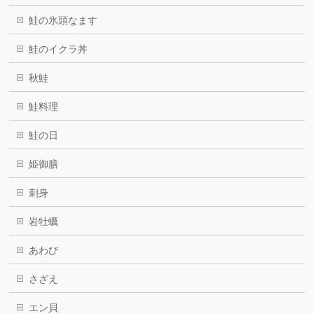
鮭の氷頭なます
鮭のイクラ丼
秋鮭
鮭料理
鮭の日
姫御膳
刺身
岩牡蠣
あわび
さざえ
エン貝