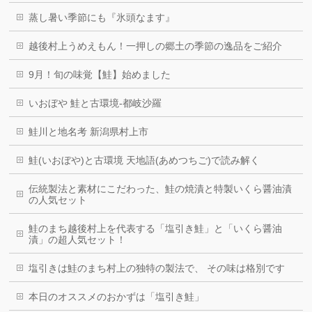
蒸し暑い季節にも『氷頭なます』
越後村上うめえもん！一押しの郷土の季節の逸品をご紹介
9月！旬の味覚【鮭】始めました
いおぼや 鮭と古環境-都岐沙羅
鮭川と地名考 新潟県村上市
鮭(いおぼや)と古環境 天地語(あめつちご)で読み解く
伝統製法と素材にこだわった、鮭の焼漬と特製いくら醤油漬
の人気セット
鮭のまち越後村上を代表する「塩引き鮭」と「いくら醤油
漬」の超人気セット！
塩引きは鮭のまち村上の独特の製法で、 その味は格別です
本日のオススメのおかずは「塩引き鮭」