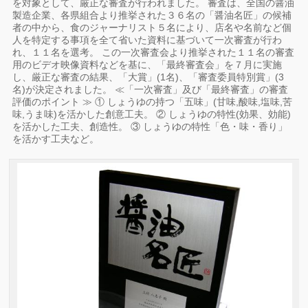
を対象として、厳正な審査が行われました。 審査は、全国の醤油
製造企業、各県組合より推挙された３６名の「醤油名匠」の候補
者の中から、食のジャーナリスト５名により、店名や名前など個
人を特定する事項を全て省いた資料に基づいて一次審査が行わ
れ、１１名を選考。 この一次審査会より推挙された１１名の審査
用のビデオ映像資料などを基に、「最終審査会」を７月に実施
し、厳正な審査の結果、「大賞」(1名)、「審査委員特別賞」(3
名)が決定されました。 ≪「一次審査」及び「最終審査」の審査
評価のポイント ≫ ① しょうゆの持つ「五味」(甘味,酸味,塩味,苦
味,うま味)を活かした創意工夫。 ② しょうゆの特性(効果、効能)
を活かした工夫、創造性。 ③ しょうゆの特性「色・味・香り」
を活かす工夫など。