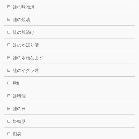
鮭の味噌潰
鮭の焼漬
鮭の焼漬け
鮭のかほり漬
鮭の氷頭なます
鮭のイクラ丼
秋鮭
鮭料理
鮭の日
姫御膳
刺身