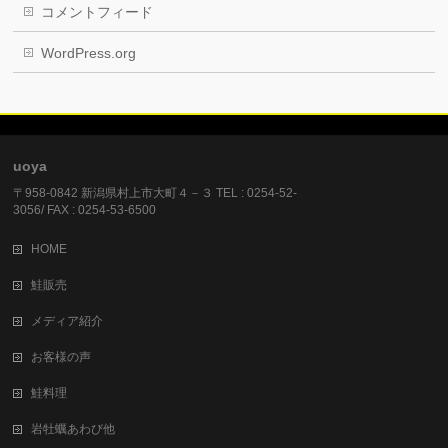
コメントフィード
WordPress.org
uoya
〒958-0842 新潟県村上市大町４－３ TEL : 0254-52-
3056/ FAX : 0254-53-6500
HOME
鮭販売
メディア紹介
お客様の声
鮭料理
岩牡蠣あわび他