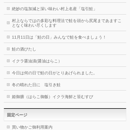
絶妙の塩加減と深い味わい村上名産「塩引鮭」
村上ならではの多彩な料理法で鮭を頭から尻尾まであますこ
となく味わい尽くします
11月11日は「鮭の日」みんなで鮭を食べましょう！
鮭の酒びたし
イクラ醤油漬(醤油はらこ）
今日は何の日で鮭の日がとりあげられました。
冬の晴れた日に 塩引き鮭
姫御膳（はらこ御飯）イクラ海鮮と笹むすび
固定ページ
買い物かご御利用案内