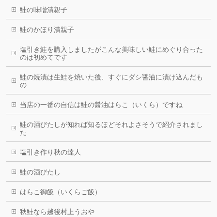
鮭の味噌漬親子
鮭のかほり漬親子
塩引き鮭を購入しましたがこんな美味しい鮭にめぐり合った
のは初めてです
鮭の焼漬は生鮭を焼いた後、すぐにダシ醤油に漬け込んだも
の
当店の一番の自信は鮭の醤油はらこ（いくら）ですね
鮭の酒びたしが知れば知るほどそれよさそうで紹介されまし
た
塩引き作り秋の達人
鮭の酒びたし
はらこ御飯（いくらご飯）
秋鮭なら越後村上うおや