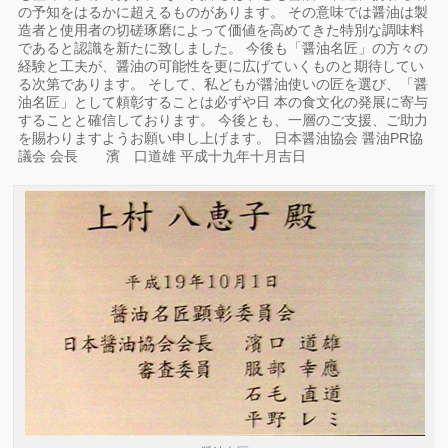
の予知をはるかに超えるものがあります。 その意味では醤油は製
造者と使用者の切磋琢磨によって価値を高めてきた特別な調味料
であると認識を新たに致しました。 今後も「醤油名匠」の方々の
経験と工夫が、醤油の可能性を更に広げていくものと期待してい
る次第であります。 そして、私どもが醤油使いの匠を選び、「醤
油名匠」として頼彰することは必ずや日 本の食文化の発展に寄与
することと確信しております。 今後とも、一層のご支援、ご助力
を賜わりますようお願い申し上げます。 日本醤油協会 醤油PR協
議会 会長 濱 口道雄 平成十九年十月吉日