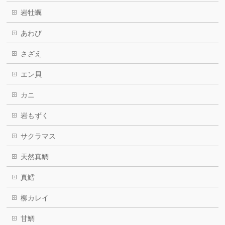
岩牡蠣
あわび
さざえ
エン貝
カニ
岩もずく
サクラマス
天然真鯛
真鱈
柳カレイ
甘鯛