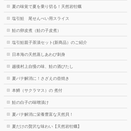
夏の味覚で夏を乗り切る！天然岩牡蠣
塩引鮭 尾せんべい用スライス
鮭の卵皮煮（鮭の子皮煮）
塩引鮭親子茶漬セット(新商品）のご紹介
日本海の天然蒸しあわび刺身
越後村上自慢の味、鮭の酒びたし
夏バテ解消に！さざえの壺焼き
本鱒（サクラマス）の 煮付
鮭の白子の味噌漬け
夏バテ解消に栄養豊富な天然貝！
夏だけの贅沢な味わい【天然岩牡蠣】