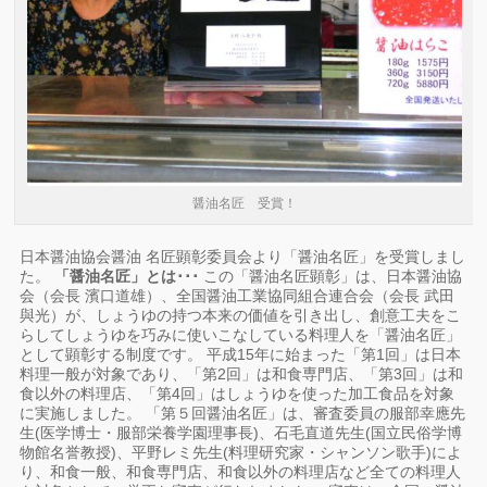
醤油名匠 受賞！
日本醤油協会醤油 名匠顕彰委員会より「醤油名匠」を受賞しまし
た。
「醤油名匠」とは･･･
この「醤油名匠顕彰」は、日本醤油協
会（会長 濱口道雄）、全国醤油工業協同組合連合会（会長 武田
與光）が、しょうゆの持つ本来の価値を引き出し、創意工夫をこ
らしてしょうゆを巧みに使いこなしている料理人を「醤油名匠」
として顕彰する制度です。 平成15年に始まった「第1回」は日本
料理一般が対象であり、「第2回」は和食専門店、「第3回」は和
食以外の料理店、「第4回」はしょうゆを使った加工食品を対象
に実施しました。 「第５回醤油名匠」は、審査委員の服部幸應先
生(医学博士・服部栄養学園理事長)、石毛直道先生(国立民俗学博
物館名誉教授)、平野レミ先生(料理研究家・シャンソン歌手)によ
り、和食一般、和食専門店、和食以外の料理店など全ての料理人