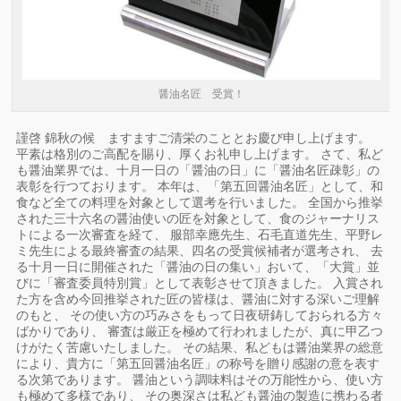
醤油名匠 受賞！
謹啓 錦秋の候 ますますご清栄のこととお慶び申し上げます。
平素は格別のご高配を賜り、厚くお礼申し上げます。 さて、私ど
も醤油業界では、十月一日の「醤油の日」に「醤油名匠疎彰」の
表彰を行つております。 本年は、「第五回醤油名匠」として、和
食など全ての料理を対象として選考を行いました。 全国から推挙
された三十六名の醤油使いの匠を対象として、食のジャーナリス
トによる一次審査を経て、 服部幸應先生、石毛直道先生、平野レ
ミ先生による最終審査の結果、四名の受賞候補者が選考され、 去
る十月一日に開催された「醤油の日の集い」おいて、「大賞」並
びに「審査委員特別賞」として表彰させて頂きました。 入賞され
た方を含め今回推挙された匠の皆様は、醤油に対する深いご理解
のもと、 その使い方の巧みさをもって日夜研鋳しておられる方々
ばかりであり、 審査は厳正を極めて行われましたが、真に甲乙つ
けがたく苦慮いたしました。 その結果、私どもは醤油業界の総意
により、貴方に「第五回醤油名匠」の称号を贈り感謝の意を表す
る次第であります。 醤油という調味料はその万能性から、使い方
も極めて多様であり、 その奥深さは私ども醤油の製造に携わる者