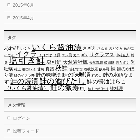
2015年6月
2015年4月
タグ
いくら醤油漬
あわび
さざえ
いくら
さんま
のどぐろ
めがに
イクラ
サクラマス
イガイ
イヨポヤ
イ貝
エン貝
カニ
ギス
中村直人
刺
塩引き鮭
塩引鮭
天然岩牡蠣
岩
身
天然真鯛
姫御膳
岩もずく
秋鮭
鮭
牡蠣
真鱈
鮭のかほ
村上
柳カレイ
甘鯛
笹むすび
都岐沙羅
飯寿司
鮭の味噌潰
鮭の味噌漬
鮭の氷頭なま
り漬
鮭のイクラ丼
鮭の日
鮭の酒びたし
鮭の焼漬
鮭の醤油はらこ
す
鮭の飯寿司
（いくら醤油漬）
鮭料理
鮭ものがたり
メタ情報
ログイン
投稿フィード