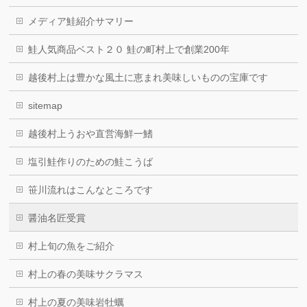
メディア鮭紹介サマリー
鮭人気商品ベスト２０ 鮭の町村上で創業200年
越後村上は豊かな風土に恵まれ美味しいものの宝庫です
sitemap
越後村上うおや直営海鮮一鰭
塩引鮭作りのための鮭こうば
笹川流れはこんなところです
醤油名匠受賞
村上旬の魚をご紹介
村上の春の美味サクラマス
村上の夏の美味岩牡蠣