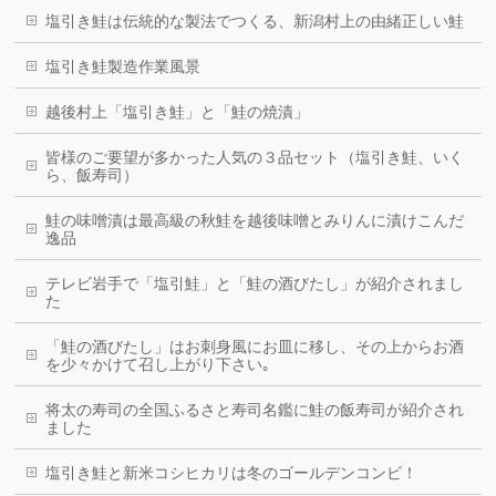
塩引き鮭は伝統的な製法でつくる、新潟村上の由緒正しい鮭
塩引き鮭製造作業風景
越後村上「塩引き鮭」と「鮭の焼漬」
皆様のご要望が多かった人気の３品セット（塩引き鮭、いく
ら、飯寿司）
鮭の味噌漬は最高級の秋鮭を越後味噌とみりんに漬けこんだ
逸品
テレビ岩手で「塩引鮭」と「鮭の酒びたし」が紹介されまし
た
「鮭の酒びたし」はお刺身風にお皿に移し、その上からお酒
を少々かけて召し上がり下さい｡
将太の寿司の全国ふるさと寿司名鑑に鮭の飯寿司が紹介され
ました
塩引き鮭と新米コシヒカリは冬のゴールデンコンビ！