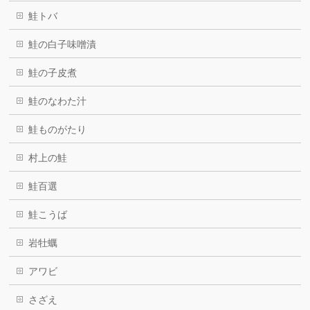
鮭トバ
鮭の白子味噌漬
鮭の子皮煮
鮭のなわた汁
鮭ものがたり
村上の鮭
鮭百選
鮭こうば
岩牡蠣
アワビ
さざえ