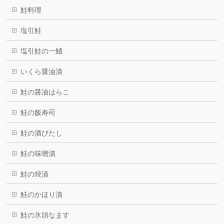
鮭料理
塩引鮭
塩引鮭の一鰭
いくら醤油漬
鮭の醤油はらこ
鮭の飯寿司
鮭の酒びたし
鮭の味噌漬
鮭の焼漬
鮭のかほり漬
鮭の氷頭なます