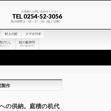
お気軽にお問い合わせください。
TEL 0254-52-3056
受付時間 9：00～17：00（除く日曜）
村上の鮭
スマホTOP
酒びたし
鮭の飯寿司
酒びたし
鮭の飯寿司
同製作
への供納。庭積の机代