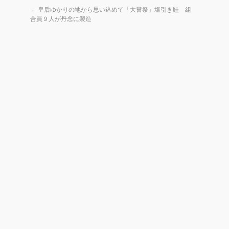
←
皇后ゆかりの地から思い込めて「大嘗祭」塩引き鮭 組
合員９人が丹念に製造