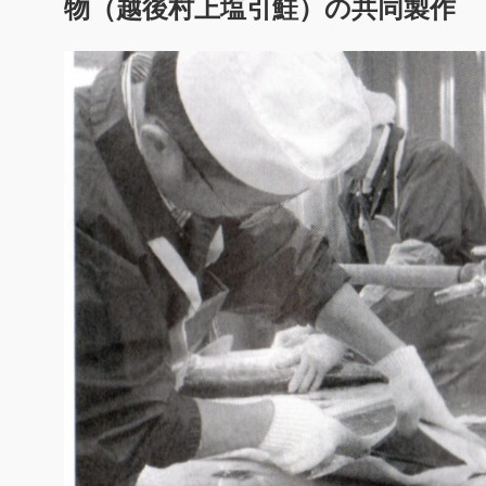
物（越後村上塩引鮭）の共同製作