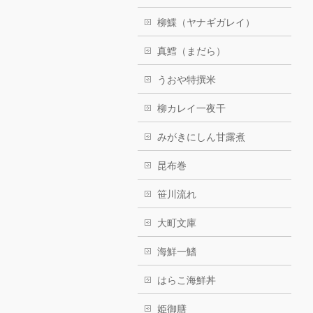
柳鰈（ヤナギガレイ）
真鱈（まだら）
うおや特撰米
柳カレイ一夜干
みがきにしん甘露煮
昆布巻
笹川流れ
大町文庫
海鮮一鰭
はらこ海鮮丼
姫御膳