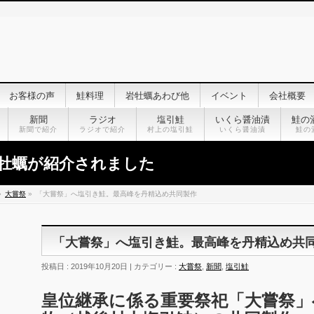
お客様の声
鮭料理
岩牡蠣あわび他
イベント
会社概要
新聞
ラジオ
塩引鮭
いくら醤油漬
鮭の
新聞で紹介
ラジオで紹介
村上の塩引鮭
いくら醤油漬
鮭の
牡蠣が紹介されました
»
大嘗祭
»
「大嘗祭」へ塩引き鮭。最高峰を丹精込め共同製作
「大嘗祭」へ塩引き鮭。最高峰を丹精込め共
投稿日 : 2019年10月20日 | カテゴリー :
大嘗祭
,
新聞
,
塩引鮭
皇位継承に係る重要祭祀「大嘗祭」