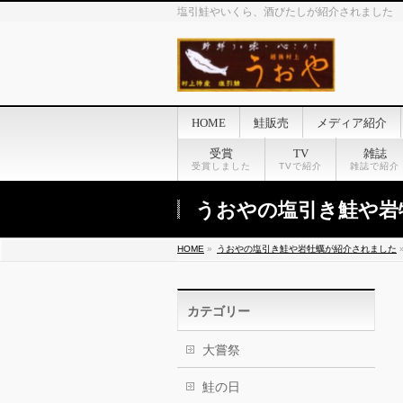
塩引鮭やいくら、酒びたしが紹介されました
HOME
鮭販売
メディア紹介
受賞
TV
雑誌
受賞しました
TVで紹介
雑誌で紹介
うおやの塩引き鮭や岩
HOME
»
うおやの塩引き鮭や岩牡蠣が紹介されました
カテゴリー
大嘗祭
鮭の日