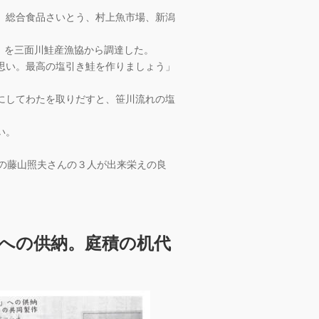
、総合食品さいとう、村上魚市場、新潟
ロ）を三面川鮭産漁協から調達した。
思い。最高の塩引き鮭を作りましょう」
にしてわたを取りだすと、笹川流れの塩
い。
局の藤山照夫さんの３人が出来栄えの良
への供納。庭積の机代