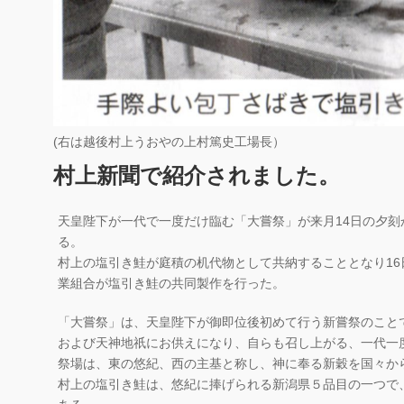
(右は越後村上うおやの上村篤史工場長）
村上新聞で紹介されました。
天皇陛下が一代で一度だけ臨む「大嘗祭」が来月14日の夕
る。
村上の塩引き鮭が庭積の机代物として共納することとなり1
業組合が塩引き鮭の共同製作を行った。
「大嘗祭」は、天皇陛下が御即位後初めて行う新嘗祭のこと
および天神地祇にお供えになり、自らも召し上がる、一代一
祭場は、東の悠紀、西の主基と称し、神に奉る新穀を国々か
村上の塩引き鮭は、悠紀に捧げられる新潟県５品目の一つで