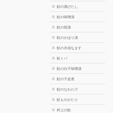
鮭の酒びたし
鮭の味噌漬
鮭の焼漬
鮭のかほり漬
鮭の氷頭なます
鮭トバ
鮭の白子味噌漬
鮭の子皮煮
鮭のなわた汁
鮭ものがたり
村上の鮭