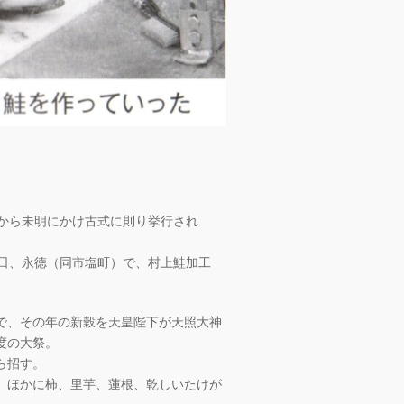
刻から未明にかけ古式に則り挙行され
6日、永徳（同市塩町）で、村上鮭加工
で、その年の新穀を天皇陛下が天照大神
度の大祭。
ら招す。
、ほかに柿、里芋、蓮根、乾しいたけが