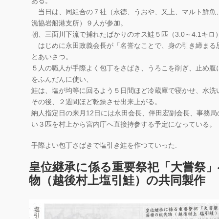
ある。
当日は、同組合の７社（永徳、うおや、又上、マルト鮮魚
漁協岩船港支所）９人が参加。
朝、三面川下流で捕れたばかりのオス鮭５匹（3.0～4.1キ
はじめに永田政義会長が「名誉なことで、身の引き締まる
とあいさつ。
５人の職人が手際よく包丁をさばき、うろこを削ぎ、止め腹
をふんだんに使い、
鮭は、塩が均等に回るよう５日間ほど冷蔵庫で寝かせ、水洗
その後、２週間ほど乾燥させ出来上がる。
納人指定日の来月12日には永田会長、伴田宏副会長、事務
い３匹を村上から宮内庁へ直接持参する予定になっている。
手際よい包丁さばきで塩引き鮭を作つていった.
皇位継承に係る重要祭祀「大嘗祭」
物（越後村上塩引鮭）の共同製作