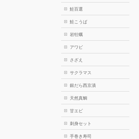
鮭百選
鮭こうば
岩牡蠣
アワビ
さざえ
サクラマス
銀だら西京漬
天然真鯛
甘エビ
刺身セット
手巻き寿司