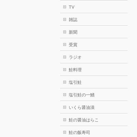
TV
雑誌
新聞
受賞
ラジオ
鮭料理
塩引鮭
塩引鮭の一鰭
いくら醤油漬
鮭の醤油はらこ
鮭の飯寿司