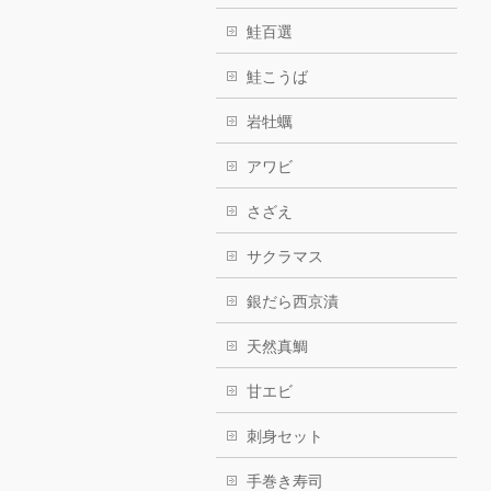
鮭百選
鮭こうば
岩牡蠣
アワビ
さざえ
サクラマス
銀だら西京漬
天然真鯛
甘エビ
刺身セット
手巻き寿司