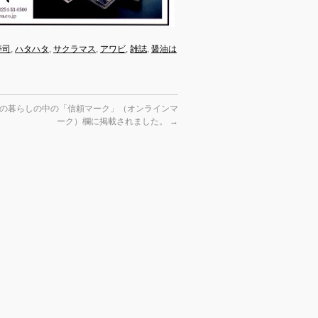
寿司
,
ハタハタ
,
サクラマス
,
アワビ
,
雑誌
,
醤油は
の暮らしの中の「信頼マーク」（オンラインマ
ーク）欄に掲載されました。
→