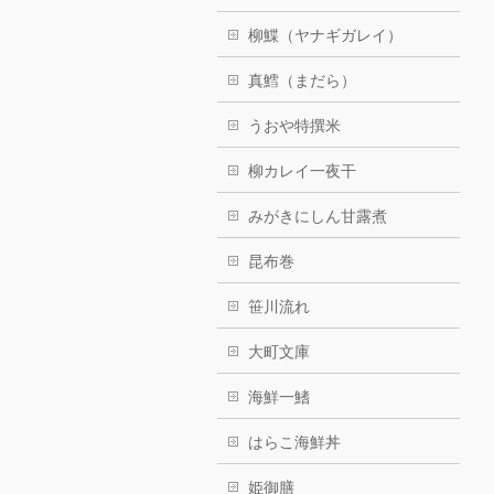
柳鰈（ヤナギガレイ）
真鱈（まだら）
うおや特撰米
柳カレイ一夜干
みがきにしん甘露煮
昆布巻
笹川流れ
大町文庫
海鮮一鰭
はらこ海鮮丼
姫御膳