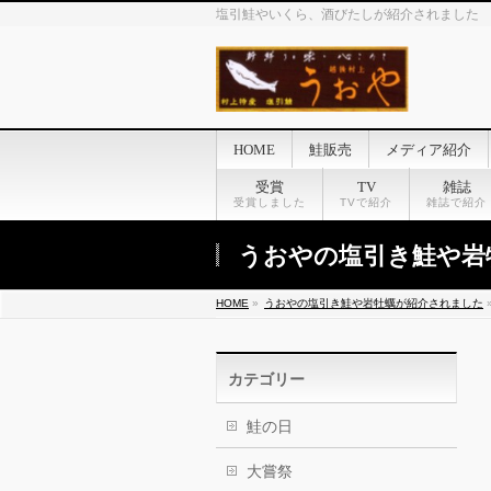
塩引鮭やいくら、酒びたしが紹介されました
HOME
鮭販売
メディア紹介
受賞
TV
雑誌
受賞しました
TVで紹介
雑誌で紹介
うおやの塩引き鮭や岩
HOME
»
うおやの塩引き鮭や岩牡蠣が紹介されました
カテゴリー
鮭の日
大嘗祭