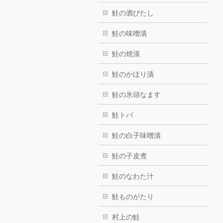
鮭の酒びたし
鮭の味噌漬
鮭の焼漬
鮭のかほり漬
鮭の氷頭なます
鮭トバ
鮭の白子味噌漬
鮭の子皮煮
鮭のなわた汁
鮭ものがたり
村上の鮭