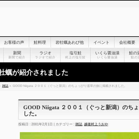
お客様の声
鮭料理
岩牡蠣あわび他
イベント
会社概要
新聞
ラジオ
塩引鮭
いくら醤油漬
鮭の
新聞で紹介
ラジオで紹介
村上の塩引鮭
いくら醤油漬
鮭の
牡蠣が紹介されました
»
雑誌
»
GOOD Niigata ２００１（ぐっと新潟）のちょっぴり道草の旅に掲載されました。
GOOD Niigata ２００１（ぐっと新潟）
した。
投稿日 : 2001年2月1日 | カテゴリー :
雑誌
,
越後村上うおや