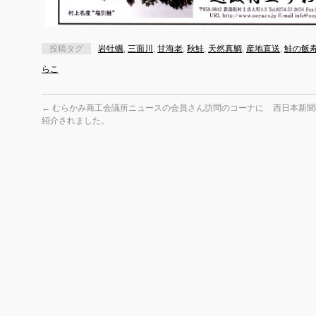
投稿タグ
岩牡蠣
,
三面川
,
甘海老
,
秋鮭
,
天然真鯛
,
産地直送
,
鮭の飯
らこ
←
むらかみ商工会議所ニュースの会員さん訪問のコーナに
西日本新聞
紹介されました。