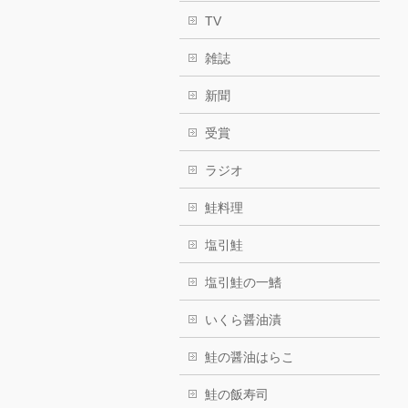
TV
雑誌
新聞
受賞
ラジオ
鮭料理
塩引鮭
塩引鮭の一鰭
いくら醤油漬
鮭の醤油はらこ
鮭の飯寿司