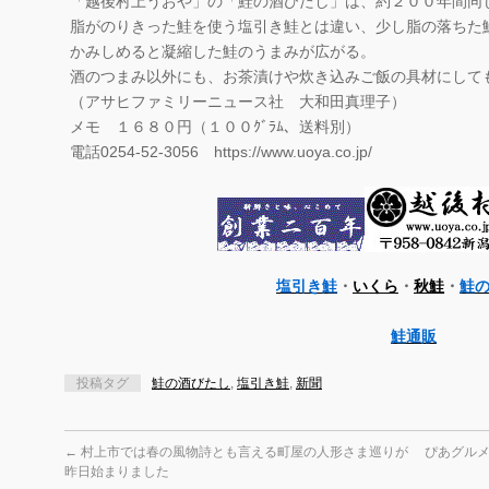
「越後村上うおや」の「鮭の酒びたし」は、約２００年間同
脂がのりきった鮭を使う塩引き鮭とは違い、少し脂の落ちた
かみしめると凝縮した鮭のうまみが広がる。
酒のつまみ以外にも、お茶漬けや炊き込みご飯の具材にして
（アサヒファミリーニュース社 大和田真理子）
メモ １６８０円（１００ｸﾞﾗﾑ、送料別）
電話0254-52-3056 https://www.uoya.co.jp/
塩引き鮭
・
いくら
・
秋鮭
・
鮭
鮭通販
投稿タグ
鮭の酒びたし
,
塩引き鮭
,
新聞
←
村上市では春の風物詩とも言える町屋の人形さま巡りが
ぴあグルメ
昨日始まりました