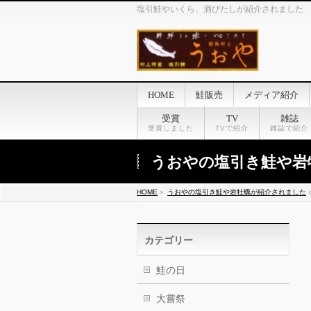
塩引鮭やいくら、酒びたしが紹介されました
HOME
鮭販売
メディア紹介
受賞
TV
雑誌
受賞しました
TVで紹介
雑誌で紹介
うおやの塩引き鮭や岩
HOME
»
うおやの塩引き鮭や岩牡蠣が紹介されました
カテゴリー
鮭の日
大嘗祭