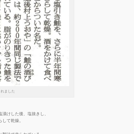
されました
塩漬けした後、塩抜きし、
らして乾燥。