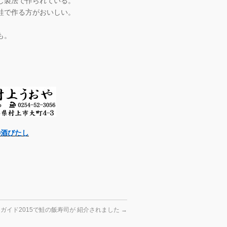
じ製法で作られている。
鮭で作る方がおいしい。
も。
の酒びたし
ガイド2015で鮭の飯寿司が 紹介されました
→