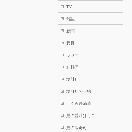
TV
雑誌
新聞
受賞
ラジオ
鮭料理
塩引鮭
塩引鮭の一鰭
いくら醤油漬
鮭の醤油はらこ
鮭の飯寿司