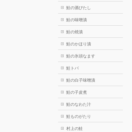
鮭の酒びたし
鮭の味噌漬
鮭の焼漬
鮭のかほり漬
鮭の氷頭なます
鮭トバ
鮭の白子味噌漬
鮭の子皮煮
鮭のなわた汁
鮭ものがたり
村上の鮭