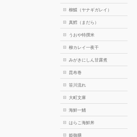
柳鰈（ヤナギガレイ）
真鱈（まだら）
うおや特撰米
柳カレイ一夜干
みがきにしん甘露煮
昆布巻
笹川流れ
大町文庫
海鮮一鰭
はらこ海鮮丼
姫御膳