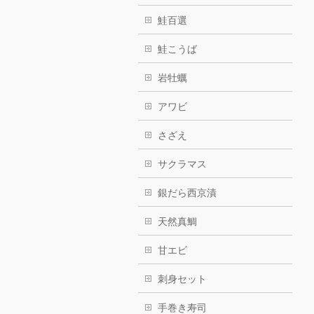
鮭百選
鮭こうば
岩牡蠣
アワビ
さざえ
サクラマス
銀だら西京漬
天然真鯛
甘エビ
刺身セット
手巻き寿司