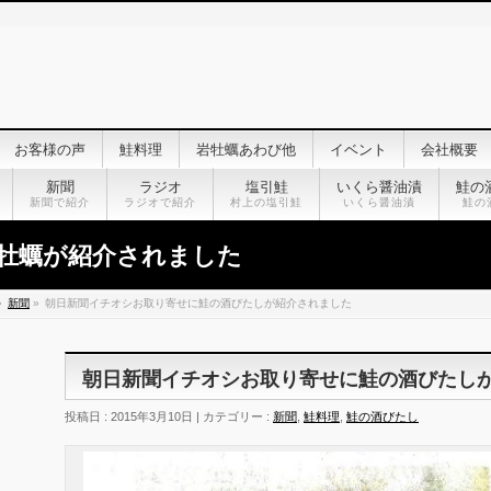
お客様の声
鮭料理
岩牡蠣あわび他
イベント
会社概要
新聞
ラジオ
塩引鮭
いくら醤油漬
鮭の
新聞で紹介
ラジオで紹介
村上の塩引鮭
いくら醤油漬
鮭の
牡蠣が紹介されました
»
新聞
»
朝日新聞イチオシお取り寄せに鮭の酒びたしが紹介されました
朝日新聞イチオシお取り寄せに鮭の酒びたし
投稿日 : 2015年3月10日 | カテゴリー :
新聞
,
鮭料理
,
鮭の酒びたし