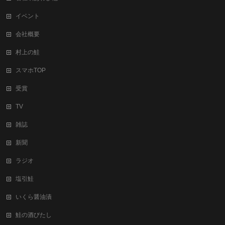
イベント
会社概要
村上の鮭
スマホTOP
受賞
TV
雑誌
新聞
ラジオ
塩引鮭
いくら醤油漬
鮭の酒びたし