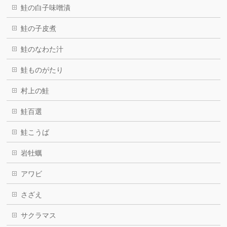
鮭の白子味噌漬
鮭の子皮煮
鮭のなわた汁
鮭ものがたり
村上の鮭
鮭百選
鮭こうば
岩牡蠣
アワビ
さざえ
サクラマス