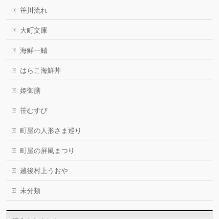
笹川流れ
大町文庫
海鮮一鰭
はらこ海鮮丼
姫御膳
笹むすび
町屋の人形さま巡り
町屋の屏風まつり
越後村上うおや
未分類