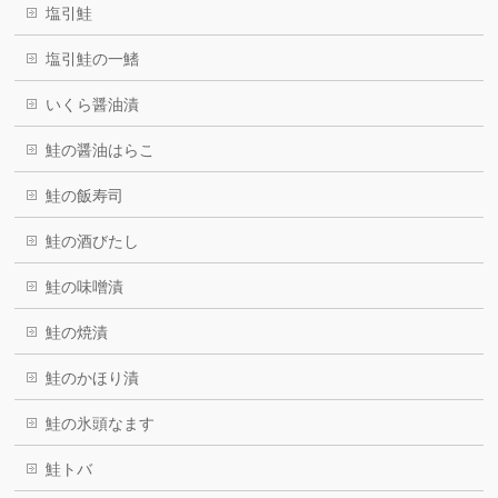
塩引鮭
塩引鮭の一鰭
いくら醤油漬
鮭の醤油はらこ
鮭の飯寿司
鮭の酒びたし
鮭の味噌漬
鮭の焼漬
鮭のかほり漬
鮭の氷頭なます
鮭トバ