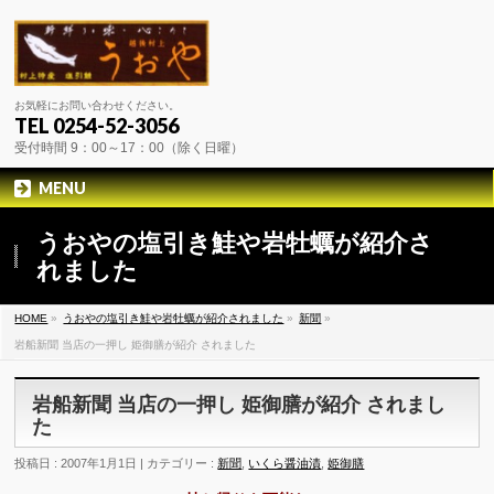
お気軽にお問い合わせください。
TEL 0254-52-3056
受付時間 9：00～17：00（除く日曜）
MENU
うおやの塩引き鮭や岩牡蠣が紹介さ
れました
HOME
»
うおやの塩引き鮭や岩牡蠣が紹介されました
»
新聞
»
岩船新聞 当店の一押し 姫御膳が紹介 されました
岩船新聞 当店の一押し 姫御膳が紹介 されまし
た
投稿日 : 2007年1月1日 | カテゴリー :
新聞
,
いくら醤油漬
,
姫御膳