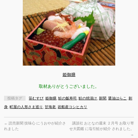
姫御膳
取材ありがとうございました。
投稿タグ
笹むすび
,
姫御膳
,
鮭の飯寿司
,
鮭の焼漬け
,
新聞
,
醤油はらこ
,
刺
身
,
町屋の人形さま巡り
,
甘海老
,
岩船産コシヒカリ
←
読売新聞 技味心 にうおやが紹介さ
講談社 おとなの週末 ２月号 お取り寄
れました
せ大図鑑 に塩引鮭が紹介 されました。
→