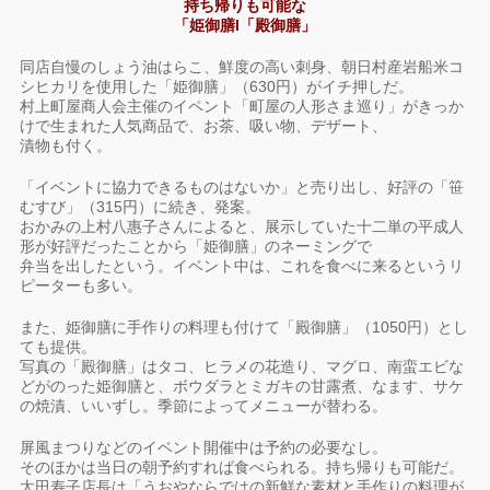
持ち帰りも可能な
「姫御膳l「殿御膳」
同店自慢のしょう油はらこ、鮮度の高い刺身、朝日村産岩船米コ
シヒカリを使用した「姫御膳」（630円）がイチ押しだ。
村上町屋商人会主催のイペント「町屋の人形さま巡り」がきっか
けで生まれた人気商品で、お茶、吸い物、デザート、
漬物も付く。
「イベントに協力できるものはないか」と売り出し、好評の「笹
むすび」（315円）に続き、発案。
おかみの上村八惠子さんによると、展示していた十二単の平成人
形が好評だったことから「姫御膳」のネーミングで
弁当を出したという。イベント中は、これを食べに来るというリ
ピーターも多い。
また、姫御膳に手作りの料理も付けて「殿御膳」（1050円）とし
ても提供。
写真の「殿御膳」はタコ、ヒラメの花造り、マグロ、南蛮エビな
どがのった姫御膳と、ボウダラとミガキの甘露煮、なます、サケ
の焼漬、いいずし。季節によってメニューが替わる。
屏風まつりなどのイベント開催中は予約の必要なし。
そのほかは当日の朝予約すれば食べられる。持ち帰りも可能だ。
太田寿子店長は「うおやならではの新鮮な素材と手作りの料理が