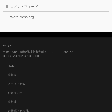
コメントフィード
WordPress.org
uoya
〒958-0842 新潟県村上市大町４－３ TEL : 0254-52-
3056/ FAX : 0254-53-6500
HOME
鮭販売
メディア紹介
お客様の声
鮭料理
岩牡蠣あわび他