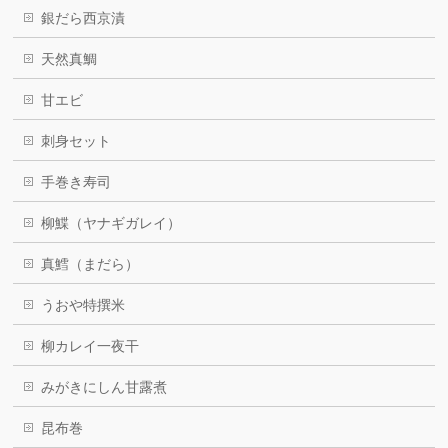
銀だら西京漬
天然真鯛
甘エビ
刺身セット
手巻き寿司
柳鰈（ヤナギガレイ）
真鱈（まだら）
うおや特撰米
柳カレイ一夜干
みがきにしん甘露煮
昆布巻