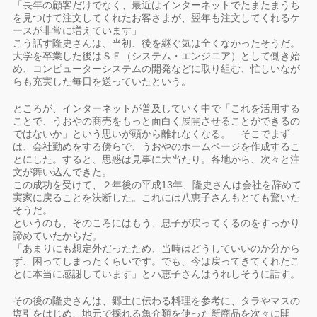
「長年の顧客だけでなく、最近はインターネットでたまたまうち
を見つけて注文してくれたお客さまが、翌年も注文してくれるケ
ースが非常に増えています」
こう話す隆史さんは、当初、後を継ぐ気は全くなかったそうだ。
大学を卒業した後はＳＥ（システム・エンジニア）として働き始
め、コンピューターシステムの開発などに取り組む、忙しいなが
らも充実した毎日を送っていたという。
ところが、インターネットが普及していく中で「これを活用する
ことで、うおやの商売をもっと面白く展開させることができるの
ではないか」という思いが頭から離れなくなる。 そこでまず
は、会社勤めをする傍らで、うおやのホームページを作成するこ
とにした。すると、思惑は見事に大当たり。各地から、次々と注
文が舞い込んできた。
この成功を受けて、２年後の平成13年、隆史さんは会社を辞めて
実家に戻ることを決断した。これには八恵子さんもとても驚いた
そうだ。
というのも、そのころにはもう、息子が戻ってくるのをすっかり
諦めていたからだ。
「あまりにも想定外だったため、当時はどうしていいのか分から
ず、困ってしまったくらいです。でも、今は戻ってきてくれたこ
とに本当に感謝しています」とハ恵子さんはうれしそうに話す。
その後の隆史さんは、郷土に伝わる料理を参考に、タラやマスの
塩引をはじめ、地元で採れる魚介類を使った新商品を次々に開