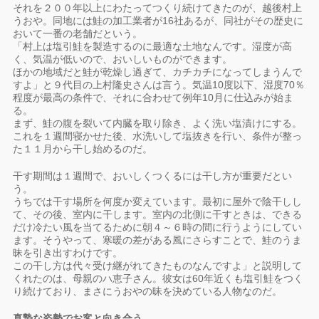
それを２００年以上にわたってつくり続けてきたのが、越後村上
うおや。同地には鮭の加工業者が16社あるが、同社がその歴史に
おいて一番の老舗だという。
「村上は塩引鮭を製造するのに最適な土地なんです。湿度が高
く、気温が低いので、おいしいものができます。
ほかの地域だと鮭が乾燥し過ぎて、カチカチになってしまうんで
すよ」と９代目の上村隆史さんは言う。気温10度以下、湿度70％
程度が最高の条件で、それに合わせて例年10月に仕込みが始ま
る。
まず、鮭の腹を裂いて内臓を取り除き、よく洗い塩漬けにする。
これを１週間寝かせた後、水洗いして塩抜きを行い、条件が整っ
た１１月から干し始めるのだ。
干す期間は１週間で、おいしくつくるには干し方が重要だとい
う。
うちでは干す場所を何度か変えています。最初に屋外で陰干しし
て、その後、室内に干します。室内の北側に干すときは、できる
だけ冷たい風を当てるために朝４～６時の間に行うようにしてい
ます。そうやって、寒暖の差がある風にさらすことで、鮭のうま
昧を引き出すわけです。
この干し方は代々受け継がれてきたものなんですよ」と説明して
くれたのは、母親のハ恵子さん。彼女は60年近くも塩引鮭をつく
り続けており、まさにうおやの昧を決めている人物なのだ。
真摯な姿勢でお客と向き合う