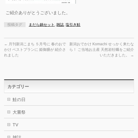
ご紹介ありがとうございました。
投稿タグ
まだら鍋セット
,
雑誌
,
塩引き鮭
←
月刊新潟こまち ５月号に 春のおで
新潟おでかけ Komachi せっかく来たな
かけ ベストプランに 姫御膳が 紹介さ
ら！ ご当地お土産 天然岩牡蠣をご紹介
れました
いただきました。
→
カテゴリー
鮭の日
大嘗祭
TV
雑誌