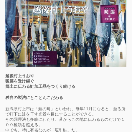
越後村上うおや
暖簾を受け継ぐ
郷土に伝わる鮭加工品をつくり続ける
独自の製法にとことんこだわる
新潟県村上市は「鮭の町」といわれ、毎年11月になると、至る所
で軒下に鮭を干す光景を目にすることができる。
その調理法も多岐にわたり、昔からこの地に伝わるものだけで１
００種類を超える。
中でも、特に有名なのが「塩引鮭」だ。