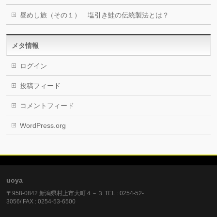
昼めし旅（その１） 塩引き鮭の伝統製法とは？
メタ情報
ログイン
投稿フィード
コメントフィード
WordPress.org
uoya
〒958-0842 新潟県村上市大町４－３ TEL : 0254-52-
3056/ FAX : 0254-53-6500