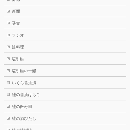
新聞
受賞
ラジオ
鮭料理
塩引鮭
塩引鮭の一鰭
いくら醤油漬
鮭の醤油はらこ
鮭の飯寿司
鮭の酒びたし