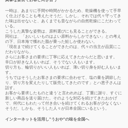
一時は、あまりに手間や時間がかかるため、乾燥機を使って手早
く仕上げることも考えたそうだ。しかし、それでは代々守ってき
た味は出せないと、あくまでも昔ながらの自然乾燥にこだわって
いる。
こうした真摯な姿勢は、原料選びにも見ることができる。
同社は、「おいしいものはよい原料からしかできない」との考え
の下、日本海で獲れた脂が乗った鮭しか使わない。
「現在まで続けてくることができたのは、代々の当主が品質にこ
だわりながら、
さらにお客さまの要求に丁寧に応えてきたからだと思います。
辛口が好きな人もいれば、そうでない人もいます。
切り方も、輪切りがいい人もいれば、薄い切り身を好む人もいま
す。
うちではそうしたお客さまの要求に合わせて、塩の量を調節した
り、切り方を変えたりして販売してきたのです」とハ恵子さんは
話す。
お客から要求したものと違う‘と言われれば、丁重に謝り、すぐに
新しい商品を送り届けた。そのような対応を続けてきたおかげ
で、何代にもわたって付き合いを続けてくれるお客が少なくない
そうだ。しかも、そうした人々が日本全国にいるという。
インターネットを活用し”うおや”の味を全国へ