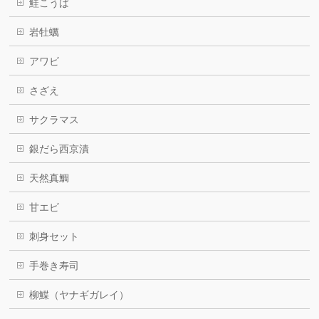
鮭こうば
岩牡蠣
アワビ
さざえ
サクラマス
銀だら西京漬
天然真鯛
甘エビ
刺身セット
手巻き寿司
柳鰈（ヤナギガレイ）