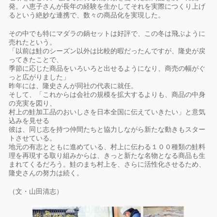
発。ハ恵子さんが長年の経験を生かしてそれを実際につくり上げ
るという絶妙な連携で、数々の商品化を実現した。
その中でも特にマダラの鍋セットは好評で、この冬は飛ぶように
売れたという。
「以前は鮭のシーズン以外は比較的暇だったんですが、隆史が戻
ってきたことで、
季節に応じた商品をいろいろと出せるようになり、商売の幅がぐ
っと広がりました」
昨年には、隆史さんが同社の代表に就任。
そして、「これからは会社の規模を拡大するよりも、商品の中身
の充実を図り、
村上の鮭加工品のおいしさを日本全国に伝えていきたい」と意気
込みを見せる
彼は、同じ志を持つ仲間たちと協力しながら新たな動きもスター
トさせている。
地元の有志とともに進めている、村上に伝わる１００種類の鮭料
理を再現する取り組みからは、きっと新たな名物となる商品も生
まれてくるだろう。鮭のまち村上を、さらに活性化させるため、
隆史さんの努力は続く。
（文・山田清志）