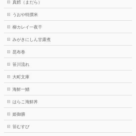
真鱈（まだら）
うおや特撰米
柳カレイ一夜干
みがきにしん甘露煮
昆布巻
笹川流れ
大町文庫
海鮮一鰭
はらこ海鮮丼
姫御膳
笹むすび