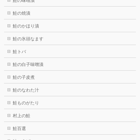
鮭の味噌漬
鮭の焼漬
鮭のかほり漬
鮭の氷頭なます
鮭トバ
鮭の白子味噌漬
鮭の子皮煮
鮭のなわた汁
鮭ものがたり
村上の鮭
鮭百選