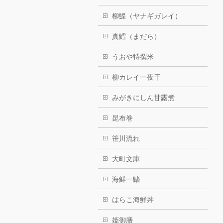
柳鰈（ヤナギガレイ）
真鱈（まだら）
うおや特撰米
柳カレイ一夜干
みがきにしん甘露煮
昆布巻
笹川流れ
大町文庫
海鮮一鰭
はらこ海鮮丼
姫御膳