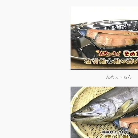
んめぇ～もん