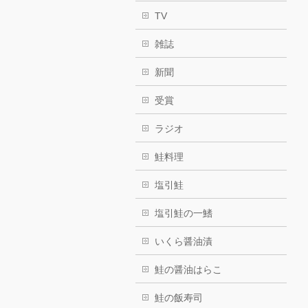
TV
雑誌
新聞
受賞
ラジオ
鮭料理
塩引鮭
塩引鮭の一鰭
いくら醤油漬
鮭の醤油はらこ
鮭の飯寿司