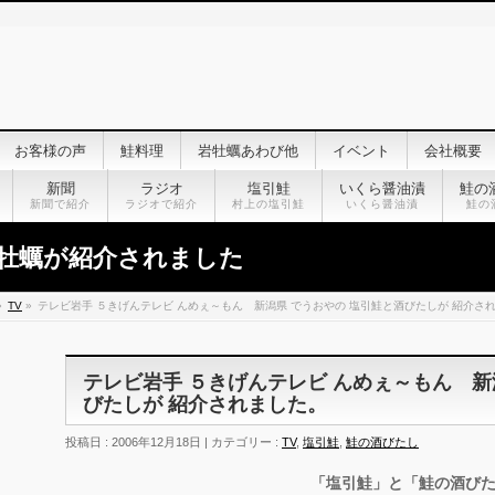
お客様の声
鮭料理
岩牡蠣あわび他
イベント
会社概要
新聞
ラジオ
塩引鮭
いくら醤油漬
鮭の
新聞で紹介
ラジオで紹介
村上の塩引鮭
いくら醤油漬
鮭の
牡蠣が紹介されました
»
TV
»
テレビ岩手 ５きげんテレビ んめぇ～もん 新潟県 でうおやの 塩引鮭と酒びたしが 紹介さ
テレビ岩手 ５きげんテレビ んめぇ～もん 新
びたしが 紹介されました。
投稿日 : 2006年12月18日 | カテゴリー :
TV
,
塩引鮭
,
鮭の酒びたし
「塩引鮭」と「鮭の酒び