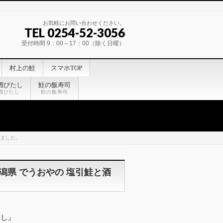
お気軽にお問い合わせください。
TEL 0254-52-3056
受付時間 9：00～17：00（除く日曜）
村上の鮭
スマホTOP
酒びたし
鮭の飯寿司
酒びたし
鮭の飯寿司
れました。
潟県 でうおやの 塩引鮭と酒
たし」