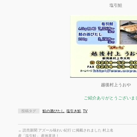
塩引鮭
越後村上うおや
ご紹介ありがとうございま
投稿タグ
鮭の酒びたし
,
塩引き鮭
,
TV
←
読売新聞 アズール味わい紀行 に掲載されました 村上名
産「塩引鮭」 産地直送！