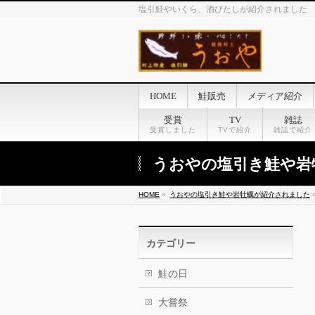
塩引鮭やいくら、酒びたしが紹介されました
HOME
鮭販売
メディア紹介
受賞
TV
雑誌
受賞しました
TVで紹介
雑誌で紹介
うおやの塩引き鮭や岩
HOME
»
うおやの塩引き鮭や岩牡蠣が紹介されました
カテゴリー
鮭の日
大嘗祭