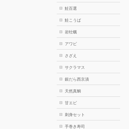
鮭百選
鮭こうば
岩牡蠣
アワビ
さざえ
サクラマス
銀だら西京漬
天然真鯛
甘エビ
刺身セット
手巻き寿司