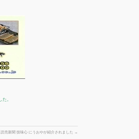
した。
読売新聞 技味心 にうおやが紹介されました
→