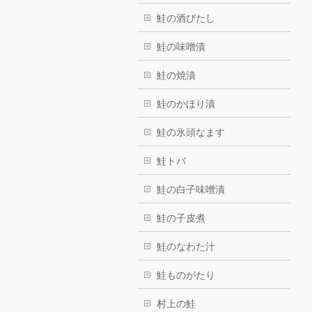
鮭の酒びたし
鮭の味噌漬
鮭の焼漬
鮭のかほり漬
鮭の氷頭なます
鮭トバ
鮭の白子味噌漬
鮭の子皮煮
鮭のなわた汁
鮭ものがたり
村上の鮭