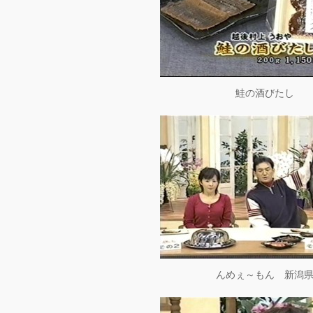
鮭の酒びたし
んめぇ～もん 新潟