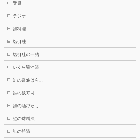
受賞
ラジオ
鮭料理
塩引鮭
塩引鮭の一鰭
いくら醤油漬
鮭の醤油はらこ
鮭の飯寿司
鮭の酒びたし
鮭の味噌漬
鮭の焼漬