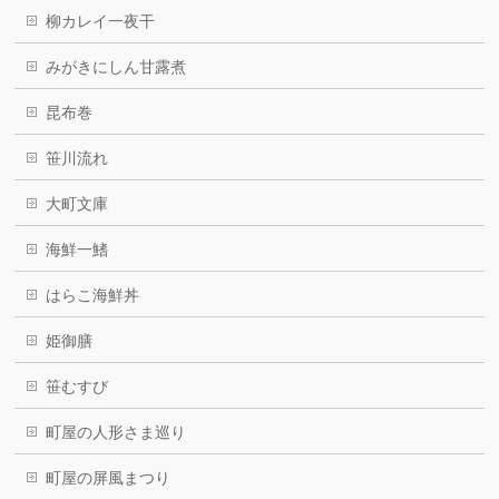
柳カレイ一夜干
みがきにしん甘露煮
昆布巻
笹川流れ
大町文庫
海鮮一鰭
はらこ海鮮丼
姫御膳
笹むすび
町屋の人形さま巡り
町屋の屏風まつり