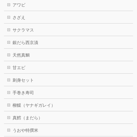
アワビ
さざえ
サクラマス
銀だら西京漬
天然真鯛
甘エビ
刺身セット
手巻き寿司
柳鰈（ヤナギガレイ）
真鱈（まだら）
うおや特撰米