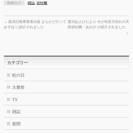
投稿タグ
雑誌
,
岩牡蠣
←
新潟日報事業者出版 まちかど行って
週刊あさひだより 今が旬笹川流れの天
みずほ に紹介されました
然岩牡蠣・あわび が紹介されました。
→
カテゴリー
鮭の日
大嘗祭
TV
雑誌
新聞