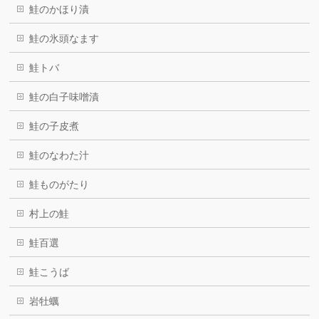
鮭のかほり漬
鮭の氷頭なます
鮭トバ
鮭の白子味噌漬
鮭の子皮煮
鮭のなわた汁
鮭ものがたり
村上の鮭
鮭百選
鮭こうば
岩牡蠣