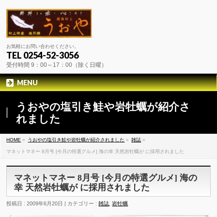
お気軽にお問い合わせください。
TEL 0254-52-3056
受付時間 9：00～17：00（除く日曜）
MENU
うおやの塩引き鮭や岩牡蠣が紹介さ
れました
HOME
»
うおやの塩引き鮭や岩牡蠣が紹介されました
»
雑誌
»
マネットマネー 8月号 [今月の特選グルメ] 海の幸 天然岩牡蠣が に採用されました
マネットマネー 8月号 [今月の特選グルメ] 海の
幸 天然岩牡蠣が に採用されました
投稿日 : 2009年6月20日 | カテゴリー :
雑誌
,
岩牡蠣