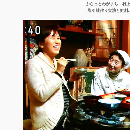
ぷらっとわがまち 村
塩引鮭作り実演と鮭料