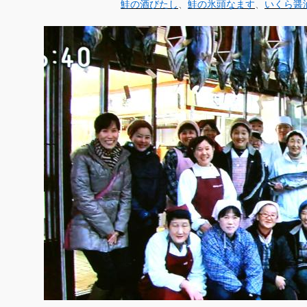
鮭の酒びたし
、
鮭の氷頭なます
、
いくら醤