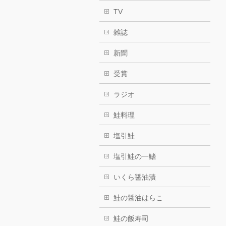
TV
雑誌
新聞
受賞
ラジオ
鮭料理
塩引鮭
塩引鮭の一鰭
いくら醤油漬
鮭の醤油はらこ
鮭の飯寿司