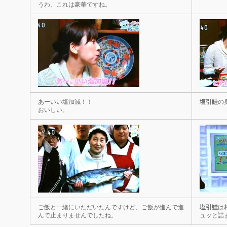
うわ、これは豪華ですね。
あーいい塩加減！！
塩引鮭
の
おいしい。
ご飯と一緒にいただいたんですけど、ご飯が進んで進
塩引鮭
は
んで止まりませんでしたね。
ュッと詰