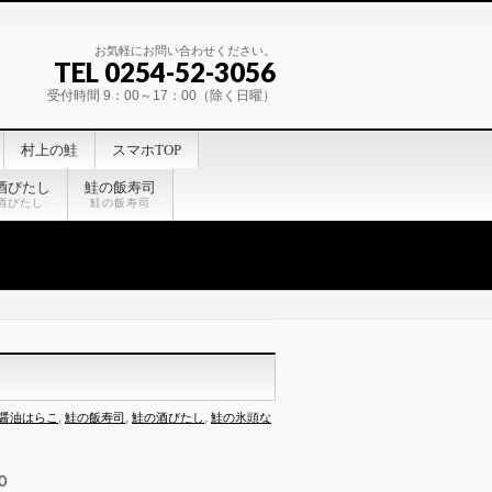
お気軽にお問い合わせください。
TEL 0254-52-3056
受付時間 9：00～17：00（除く日曜）
村上の鮭
スマホTOP
酒びたし
鮭の飯寿司
酒びたし
鮭の飯寿司
醤油はらこ
,
鮭の飯寿司
,
鮭の酒びたし
,
鮭の氷頭な
０