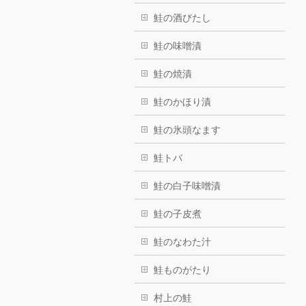
鮭の酒びたし
鮭の味噌漬
鮭の焼漬
鮭のかほり漬
鮭の氷頭なます
鮭トバ
鮭の白子味噌漬
鮭の子皮煮
鮭のなわた汁
鮭ものがたり
村上の鮭