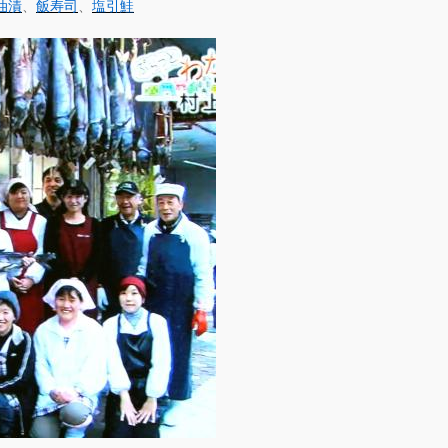
油漬
、
飯寿司
、
塩引鮭