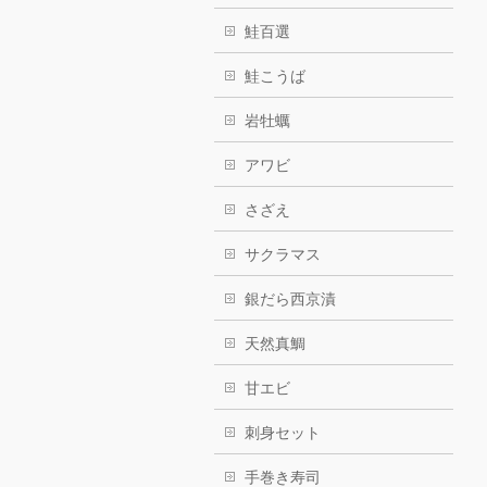
鮭百選
鮭こうば
岩牡蠣
アワビ
さざえ
サクラマス
銀だら西京漬
天然真鯛
甘エビ
刺身セット
手巻き寿司