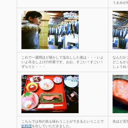
うまみが
これで一週間ほど寝かして塩出しした後は・・・いよ
なんだか
いよ吊るし上げの作業です。おお、すごい！すごい！
どこもか
ずらりと・・・
しょうね
こちらでは旬の魚も味わうことができるということで
先ほど見
鮭料理
を出していただきました。