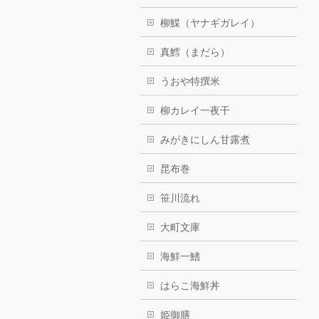
柳鰈（ヤナギガレイ）
真鱈（まだら）
うおや特撰米
柳カレイ一夜干
みがきにしん甘露煮
昆布巻
笹川流れ
大町文庫
海鮮一鰭
はらこ海鮮丼
姫御膳