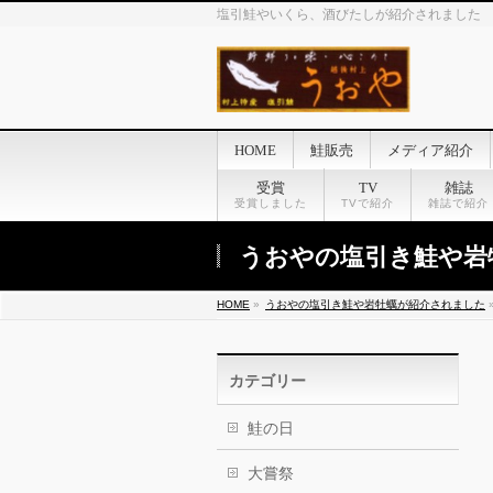
塩引鮭やいくら、酒びたしが紹介されました
HOME
鮭販売
メディア紹介
受賞
TV
雑誌
受賞しました
TVで紹介
雑誌で紹介
うおやの塩引き鮭や岩
HOME
»
うおやの塩引き鮭や岩牡蠣が紹介されました
カテゴリー
鮭の日
大嘗祭