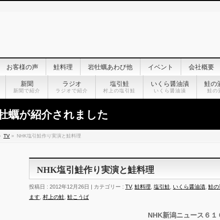
お客様の声
鮭料理
岩牡蠣あわび他
イベント
会社概要
新聞
ラジオ
塩引鮭
いくら醤油漬
鮭の
新聞で紹介
ラジオで紹介
村上の塩引鮭
いくら醤油漬
鮭の
牡蠣が紹介されました
»
TV
»
NHK塩引鮭作り実演と鮭料理
NHK塩引鮭作り実演と鮭料理
投稿日 : 2012年12月26日 | カテゴリー :
TV
,
鮭料理
,
塩引鮭
,
いくら醤油漬
,
鮭の
ます
,
村上の鮭
,
鮭こうば
NHK新潟ニュース６１