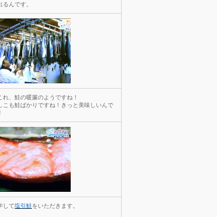
出るんです。
これ、鮭の暖簾のようですね！
しこも鮭ばかりですね！きっと美味しいんで
！
学して
塩引鮭
をいただきます。