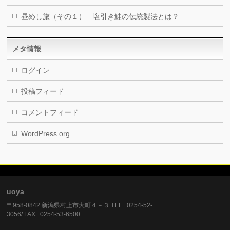
昼めし旅（その１） 塩引き鮭の伝統製法とは？
メタ情報
ログイン
投稿フィード
コメントフィード
WordPress.org
uoya
〒958-0842 新潟県村上市大町４－３ TEL : 0254-52-
3056/ FAX : 0254-53-6500