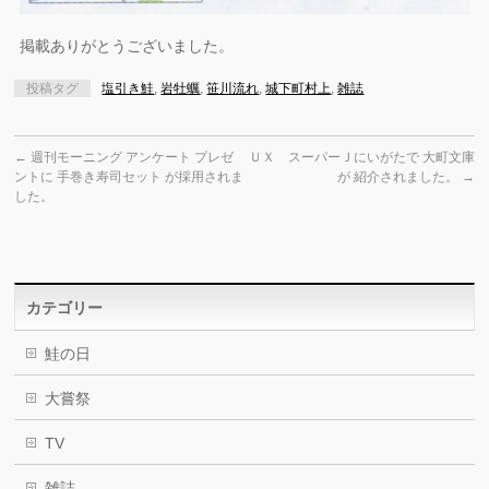
掲載ありがとうございました。
投稿タグ
塩引き鮭
,
岩牡蠣
,
笹川流れ
,
城下町村上
,
雑誌
←
週刊モーニング アンケート プレゼ
ＵＸ スーパーＪにいがたで 大町文庫
ントに 手巻き寿司セット が採用されま
が 紹介されました。
→
した。
カテゴリー
鮭の日
大嘗祭
TV
雑誌