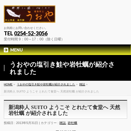
お気軽にお問い合わせください。
TEL
0254-52-3056
受付時間 9：00～17：00（除く日曜）
MENU
うおやの塩引き鮭や岩牡蠣が紹介さ
れました
HOME
»
うおやの塩引き鮭や岩牡蠣が紹介されました
»
雑誌
»
新潟粋人 SUITO ようこそ とれたて食堂へ 天然岩牡蠣 が紹介されました
新潟粋人 SUITO ようこそ とれたて食堂へ 天然
岩牡蠣 が紹介されました
投稿日 : 2013年5月31日 | カテゴリー :
雑誌
,
岩牡蠣