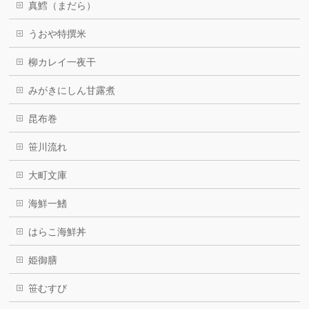
真鱈（まだら）
うおや特撰米
柳カレイ一夜干
みがきにしん甘露煮
昆布巻
笹川流れ
大町文庫
海鮮一鰭
はらこ海鮮丼
姫御膳
笹むすび