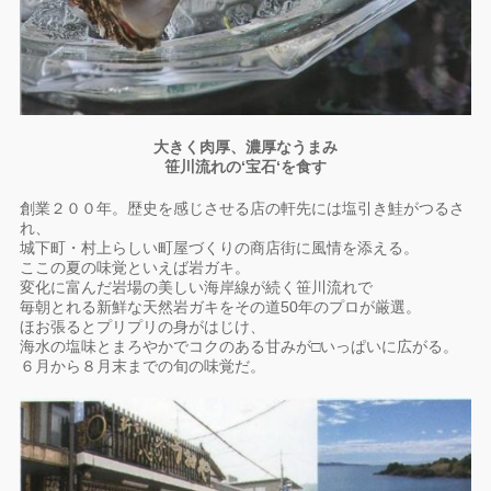
大きく肉厚、濃厚なうまみ
笹川流れの‘宝石‘を食す
創業２００年。歴史を感じさせる店の軒先には塩引き鮭がつるさ
れ、
城下町・村上らしい町屋づくりの商店街に風情を添える。
ここの夏の味覚といえば岩ガキ。
変化に富んだ岩場の美しい海岸線が続く笹川流れで
毎朝とれる新鮮な天然岩ガキをその道50年のプロが厳選。
ほお張るとプリプリの身がはじけ、
海水の塩味とまろやかでコクのある甘みが□いっぱいに広がる。
６月から８月末までの旬の味覚だ。