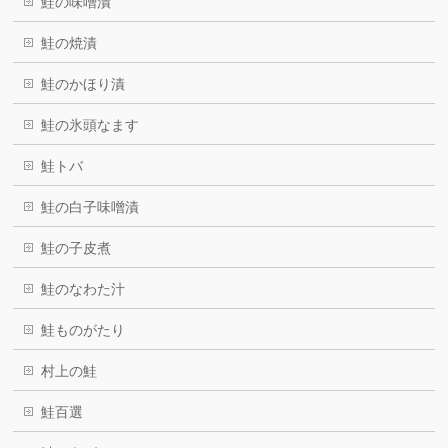
鮭の味噌漬
鮭の焼漬
鮭のかほり漬
鮭の氷頭なます
鮭トバ
鮭の白子味噌漬
鮭の子皮煮
鮭のなわた汁
鮭ものがたり
村上の鮭
鮭百選