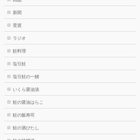
新聞
受賞
ラジオ
鮭料理
塩引鮭
塩引鮭の一鰭
いくら醤油漬
鮭の醤油はらこ
鮭の飯寿司
鮭の酒びたし