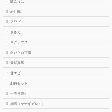
鮭こうば
岩牡蠣
アワビ
さざえ
サクラマス
銀だら西京漬
天然真鯛
甘エビ
刺身セット
手巻き寿司
柳鰈（ヤナギガレイ）