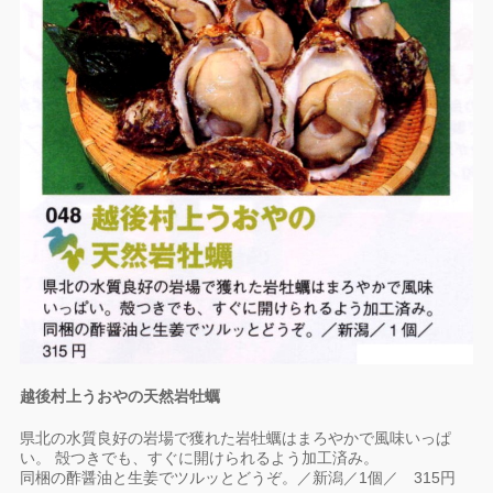
越後村上うおやの天然岩牡蠣
県北の水質良好の岩場で獲れた岩牡蠣はまろやかで風味いっぱ
い。 殻つきでも、すぐに開けられるよう加工済み。
同梱の酢醤油と生姜でツルッとどうぞ。／新潟／1個／ 315円