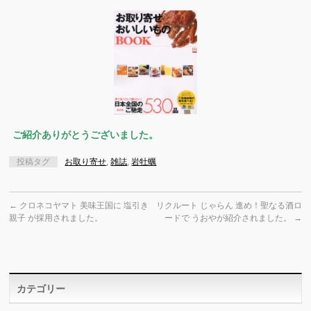
ご紹介ありがとうございました。
投稿タグ
お取り寄せ
,
雑誌
,
岩牡蠣
←
クロネコヤマト 美味王国に 塩引き
リクルート じゃらん 進め！聖なる酒ロ
親子 が採用されました。
ードで うおやが紹介されました。
→
カテゴリー