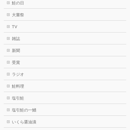
鮭の日
大嘗祭
TV
雑誌
新聞
受賞
ラジオ
鮭料理
塩引鮭
塩引鮭の一鰭
いくら醤油漬