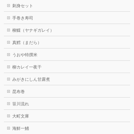
刺身セット
手巻き寿司
柳鰈（ヤナギガレイ）
真鱈（まだら）
うおや特撰米
柳カレイ一夜干
みがきにしん甘露煮
昆布巻
笹川流れ
大町文庫
海鮮一鰭