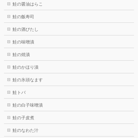
鮭の醤油はらこ
鮭の飯寿司
鮭の酒びたし
鮭の味噌漬
鮭の焼漬
鮭のかほり漬
鮭の氷頭なます
鮭トバ
鮭の白子味噌漬
鮭の子皮煮
鮭のなわた汁