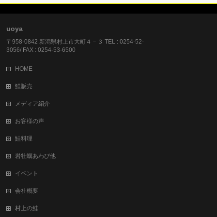
uoya
〒958-0842 新潟県村上市大町４－３ TEL : 0254-52-
3056/ FAX : 0254-53-6500
HOME
鮭販売
メディア紹介
お客様の声
鮭料理
岩牡蠣あわび他
イベント
会社概要
村上の鮭