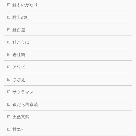
鮭ものがたり
村上の鮭
鮭百選
鮭こうば
岩牡蠣
アワビ
さざえ
サクラマス
銀だら西京漬
天然真鯛
甘エビ