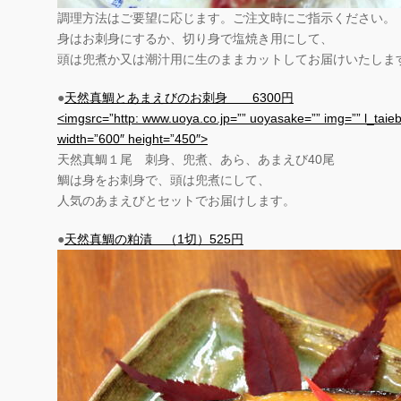
調理方法はご要望に応じます。ご注文時にご指示ください。
身はお刺身にするか、切り身で塩焼き用にして、
頭は兜煮か又は潮汁用に生のままカットしてお届けいたしま
●
天然真鯛とあまえびのお刺身 6300円
<imgsrc=”http: www.uoya.co.jp=”” uoyasake=”” img=”” l_taie
width=”600″ height=”450″>
天然真鯛１尾 刺身、兜煮、あら、あまえび40尾
鯛は身をお刺身で、頭は兜煮にして、
人気のあまえびとセットでお届けします。
●
天然真鯛の粕漬 （1切）525円