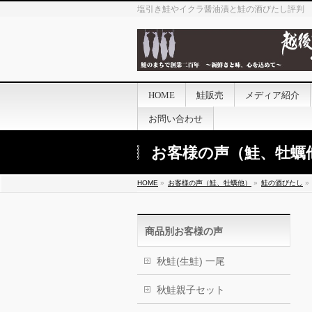
塩引き鮭やイクラ醤油漬と鮭の酒びたし評判
HOME
鮭販売
メディア紹介
お問い合わせ
お客様の声（鮭、牡蠣
HOME
»
お客様の声（鮭、牡蠣他）
»
鮭の酒びたし
»
商品別お客様の声
秋鮭(生鮭) 一尾
秋鮭親子セット