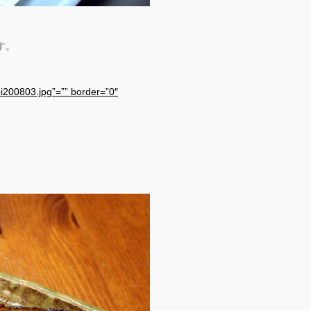
す。
bi200803.jpg”=”” border=”0″