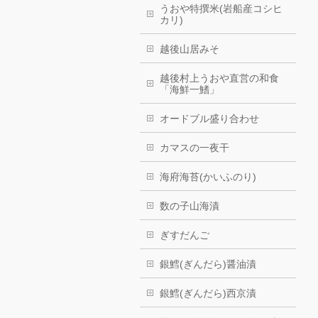
うおや特撰米(岩船産コシヒ
カリ)
越後山居みそ
越後村上うおや直営の和食
「海鮮一鰭」
オードブル盛り合わせ
カマスの一夜干
海府海苔(かいふのり)
数の子山海漬
ぎすだんご
銀鱈(ぎんだら)醤油漬
銀鱈(ぎんだら)西京漬