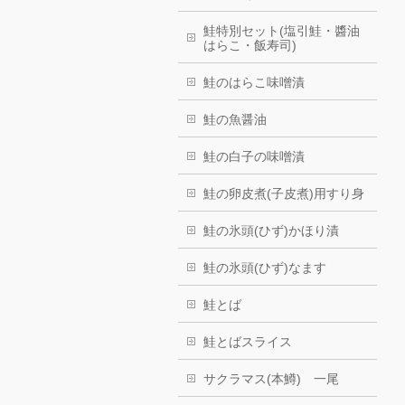
鮭特別セット(塩引鮭・醬油
はらこ・飯寿司)
鮭のはらこ味噌漬
鮭の魚醤油
鮭の白子の味噌漬
鮭の卵皮煮(子皮煮)用すり身
鮭の氷頭(ひず)かほり漬
鮭の氷頭(ひず)なます
鮭とば
鮭とばスライス
サクラマス(本鱒) 一尾