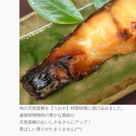
旬の天然真鯛を【うおや】特製味噌に漬け込みました。
越後味噌独特の豊かな風味が
天然真鯛のおいしさをさらにアップ！
香ばしい香りがたまりません(^^)