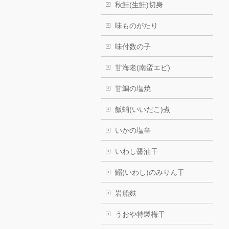
秋鮭(生鮭)切身
味ものがたり
味付数の子
甘海老(南蛮エビ)
甘鯛の塩焼
飯蛸(いいだこ)煮
いかの塩辛
いわし醤油干
鰯(いわし)のみりん干
岩船麩
うおや特製梅干