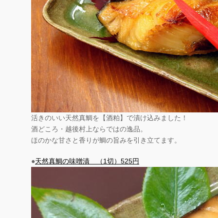
活きのいい天然真鯛を【酒粕】で漬け込みました！
酒どころ・越後村上ならではの逸品。
ほのかな甘さと香りが鯛の旨みを引き立てます。
●
天然真鯛の味噌漬 （1切）525円