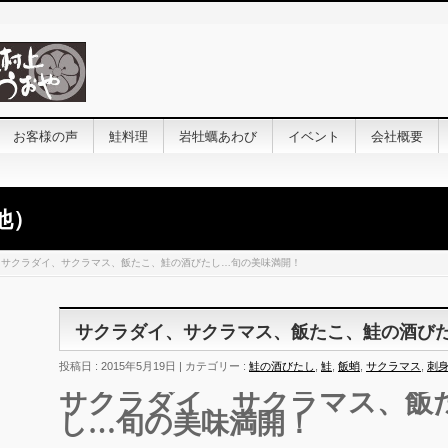
お客様の声
鮭料理
岩牡蠣あわび
イベント
会社概要
他）
サクラダイ、サクラマス、飯たこ、鮭の酒びたし…旬の美味満開！
サクラダイ、サクラマス、飯たこ、鮭の酒び
投稿日 : 2015年5月19日 | カテゴリー :
鮭の酒びたし
,
鮭
,
飯蛸
,
サクラマス
,
刺
サクラダイ、サクラマス、飯
し…旬の美味満開！