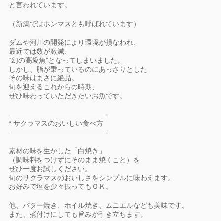
と言われています。
（新潟ではホンマスとも呼ばれています）
ダムや河川の開発により環境が損なわれ、
最近では数が激減、
“幻の高級魚”となってしまいました。
しかし、脂が乗っているのにあっさりとした
その味はまさに絶品。
旬を迎えるこれからの時期、
ぜひ味わっていただきたいお魚です。
——————————————-
* サクラマスのおいしい食べ方
——————————————-
素材の味を生かした「白焼き」
（調味料をつけずにそのまま焼くこと）を
ぜひ一度お試しください。
旬のサクラマスのおいしさをシンプルに味わえます。
お好みで塩を少々振ってもＯＫ。
他、バター焼き、ホイル焼き、ムニエルなども美味です。
また、煮付けにしても旨みが引き立ちます。