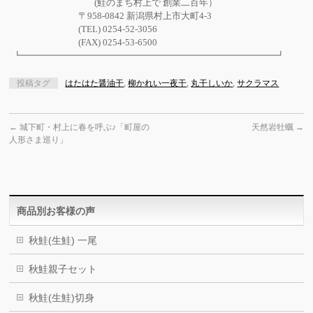
(鮭のまち村上で 創業二百年）
〒958-0842 新潟県村上市大町4-3
(TEL) 0254-52-3056
(FAX) 0254-53-6500
┗━━━━━━━━━━━━━━━━━━━━━━━━━━━━┛
投稿タグ
はたはた醤油干
,
柳かれい一夜干
,
丸干しいか
,
サクラマス
←
城下町・村上に春を呼ぶ♪「町屋の
天然岩牡蠣
→
人形さま巡り」
商品別お客様の声
秋鮭(生鮭) 一尾
秋鮭親子セット
秋鮭(生鮭)切身