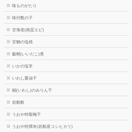
味ものがたり
味付数の子
甘海老(南蛮エビ)
甘鯛の塩焼
飯蛸(いいだこ)煮
いかの塩辛
いわし醤油干
鰯(いわし)のみりん干
岩船麩
うおや特製梅干
うおや特撰米(岩船産コシヒカリ)