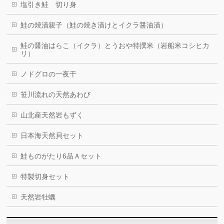
塩引き鮭 切り身
鮭の焼漬親子（鮭の焼き漬けとイクラ醤油漬）
鮭の醤油はらこ（イクラ）とうおや特撰米（岩船米コシヒカ
リ）
ノドグロの一夜干
笹川流れの天然あわび
山北産天然岩もずく
日本海天然貝セット
鮭ものがたり6品Ａセット
特製切身セット
天然岩牡蠣