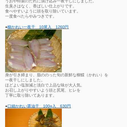
うおや特製のたれに漬け込み一夜干しにしました。
生臭さはなく、香ばしい仕上がりです。
食べやすいように頭を取り除いています。
一度食べたらやみつきです。
●
柳かれい一夜干 10尾入 1260円
身が引き締まり、脂ののった旬の新鮮な柳鰈（かれい）を
一夜干しにしました。
ほどよい塩加減と淡白で上品な味が大人気。
お召し上がりやすいよう頭と尻尾、ヒレを
丁寧に取り除いてあります。
●
口細かれい醤油干 100g入 630円