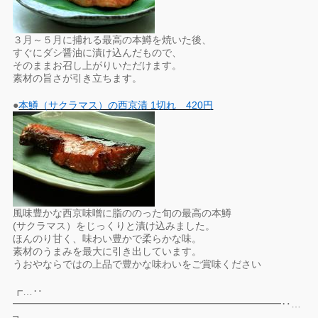
３月～５月に捕れる最高の本鱒を焼いた後、
すぐにダシ醤油に漬け込んだもので、
そのままお召し上がりいただけます。
素材の旨さが引き立ちます。
●
本鱒（サクラマス）の西京漬 1切れ 420円
風味豊かな西京味噌に脂ののった旬の最高の本鱒
(サクラマス）をじっくりと漬け込みました。
ほんのり甘く、味わい豊かで柔らかな味。
素材のうまみを最大に引き出しています。
うおやならではの上品で豊かな味わいをご賞味ください
┏…‥
━━━━━━━━━━━━━━━━━━━━━━━━━━━‥…
┓