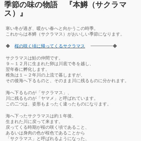
季節の味の物語 『本鱒（サクラマ
ス）』
寒い冬が過ぎ、暖かい春へと向かうこの時季。
これからは本鱒（サクラマス）がおいしい季節になります。
◆
桜の咲く頃に帰ってくるサクラマス
━━━━━◆
サクラマスは鮭の仲間です。
９～１２月に生まれた卵は川底で冬を越し、
翌年春に孵化します。
稚魚は１～２年川の上流で暮しますが、
その後海へ下るものと、そのまま川に残るものに分かれます。
海へ下るものが「サクラマス」、
川に残るものが「ヤマメ」と呼ばれています。
この二つは、姿形もまったく違ったものになります。
海へ下ったサクラマスは約１年後、
生まれた川に戻って来ます。
戻ってくる時期が桜の咲く頃であること、
あるいは身肉の色が桜色であることから
「サクラマス」と呼ばれるようになった、