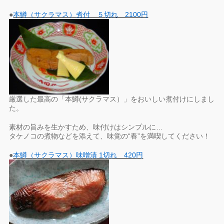
●
本鱒（サクラマス）煮付 ５切れ 2100円
厳選した最高の「本鱒(サクラマス）」をおいしい煮付けにしまし
た。
素材の旨みを生かすため、味付けはシンプルに…
タケノコの煮物などを添えて、味覚の“春”を満喫してください！
●
本鱒（サクラマス）味噌漬 1切れ 420円