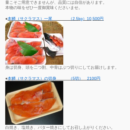
量こそご用意できませんが、品質には自信があります。
本物の味をぜひ一度御賞味くださいませ。
●
本鱒（サクラマス）一尾 （2.5kg）10,500円
身は切身、頭を二つ割、中骨はぶつ切りにしてお届けします。
●
本鱒（サクラマス）の切身 （5切） 2100円
白焼き、塩焼き、バター焼きにしてお召し上がりください。