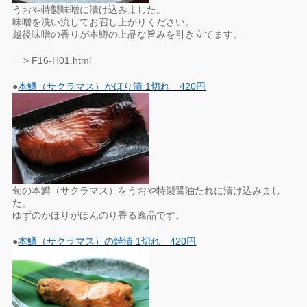
うおや特製味噌に漬け込みました。
味噌を洗い流してお召し上がりください。
越後味噌の香りが本鱒の上品な旨みを引き立てます。
==> F16-H01.html
●
本鱒（サクラマス）かほり漬 1切れ 420円
旬の本鱒（サクラマス）をうおや特製醤油たれに漬け込みまし
た。
ゆずのかほりがほんのり香る逸品です。
●
本鱒（サクラマス）の焼漬 1切れ 420円