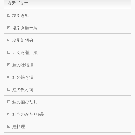
カテゴリー
塩引き鮭
塩引き鮭一尾
塩引鮭切身
いくら醤油漬
鮭の味噌漬
鮭の焼き漬
鮭の飯寿司
鮭の酒びたし
鮭ものがたり6品
鮭料理