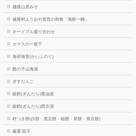
越後山居みそ
越後村上うおや直営の和食「海鮮一鰭」
オードブル盛り合わせ
カマスの一夜干
海府海苔(かいふのり)
数の子山海漬
ぎすだんご
銀鱈(ぎんだら)醤油漬
銀鱈(ぎんだら)西京漬
杵つき餅(白餅・黒豆餅・栃餅・草餅・青豆餅)
厳選 筋子