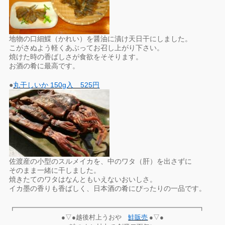
地物の口細鰈（かれい）を醤油に漬け天日干にしました。
こがさぬよう軽くあぶってお召し上がり下さい。
焼けた時の香ばしさが食欲をそそります。
お酒の肴に最高です。
●
丸干しいか 150g入 525円
佐渡産の小型のスルメイカを、中のワタ（肝）を出さずに
そのまま一緒に干しました。
焼きたてのワタはなんともいえないおいしさ。
イカ墨の香りも香ばしく、日本酒の肴にぴったりの一品です。
┏━━━━━━━━━━━━━━━━━━━━━━━━━━━━┓
●▽●越後村上うおや
鮭販売
●▽●