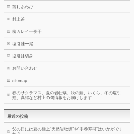
蒸しあわび
村上茶
柳カレイ一夜干
塩引鮭一尾
塩引鮭切身
お問い合わせ
sitemap
春のサクラマス、夏の岩牡蠣、秋の鮭、いくら、冬の塩引
鮭、真鱈など村上の旬情報をお届けします
最近の投稿
父の日には夏の極上“天然岩牡蠣”や“手巻寿司”はいかがです
か？