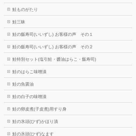
鮭ものがたり
鮭三昧
鮭の飯寿司(いいずし) お客様の声 その１
鮭の飯寿司(いいずし) お客様の声 その２
鮭特別セット(塩引鮭・醬油はらこ・飯寿司)
鮭のはらこ味噌漬
鮭の魚醤油
鮭の白子の味噌漬
鮭の卵皮煮(子皮煮)用すり身
鮭の氷頭(ひず)かほり漬
鮭の氷頭(ひず)なます