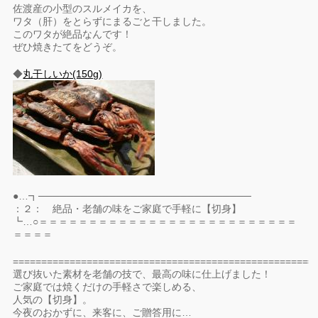
佐渡産の小型のスルメイカを、
ワタ（肝）をとらずにまるごと干しました。
このワタが絶品なんです！
ぜひ焼きたてをどうぞ。
◆
丸干しいか(150g)
●…┓──────────────────────────────
：２： 絶品・老舗の味をご家庭で手軽に【切身】
┗…○＝＝＝＝＝＝＝＝＝＝＝＝＝＝＝＝＝＝＝＝＝＝＝＝＝＝
＝＝＝＝
=====================================================
選び抜いた素材を老舗の技で、最高の味に仕上げました！
ご家庭では焼くだけの手軽さで楽しめる、
人気の【切身】。
今夜のおかずに、来客に、ご贈答用に…