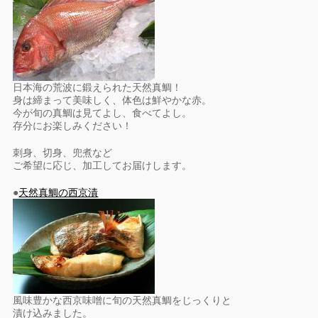
日本海の荒波に鍛えられた天然真鯛！
身は締まって美味しく、体色は鮮やかな赤。
今が旬の真鯛は見てよし、食べてよし。
存分にお楽しみください！
刺身、切身、兜煮など
ご希望に応じ、加工してお届けします。
●
天然真鯛の西京漬
風味豊かな西京味噌に旬の天然真鯛をじっくりと
漬け込みました。