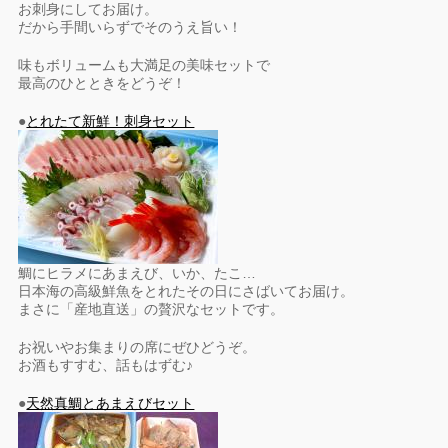
お刺身にしてお届け。
だから手間いらずでそのうえ旨い！
味もボリュームも大満足の美味セットで
最高のひとときをどうぞ！
●
とれたて新鮮！刺身セット
鯛にヒラメにあまえび、いか、たこ…
日本海の高級鮮魚をとれたその日にさばいてお届け。
まさに「産地直送」の贅沢なセットです。
お祝いやお集まりの席にぜひどうぞ。
お酒もすすむ、話もはずむ♪
●
天然真鯛とあまえびセット