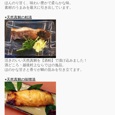
ほんのり甘く、味わい豊かで柔らかな味。
素材のうまみを最大に引き出しています。
●
天然真鯛の粕漬
活きのいい天然真鯛を【酒粕】で漬け込みました！
酒どころ・越後村上ならではの逸品。
ほのかな甘さと香りが鯛の旨みを引き立てます。
●
天然真鯛の味噌漬