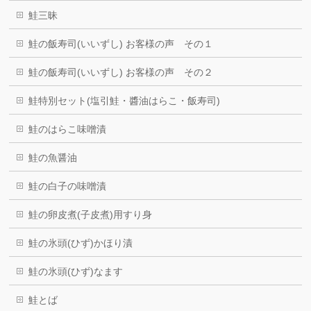
鮭三昧
鮭の飯寿司(いいずし) お客様の声 その１
鮭の飯寿司(いいずし) お客様の声 その２
鮭特別セット(塩引鮭・醬油はらこ・飯寿司)
鮭のはらこ味噌漬
鮭の魚醤油
鮭の白子の味噌漬
鮭の卵皮煮(子皮煮)用すり身
鮭の氷頭(ひず)かほり漬
鮭の氷頭(ひず)なます
鮭とば