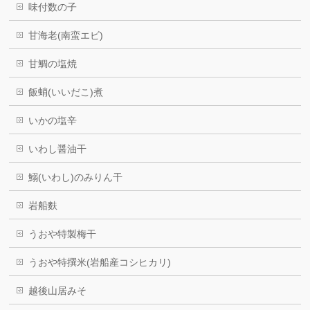
味付数の子
甘海老(南蛮エビ)
甘鯛の塩焼
飯蛸(いいだこ)煮
いかの塩辛
いわし醤油干
鰯(いわし)のみりん干
岩船麩
うおや特製梅干
うおや特撰米(岩船産コシヒカリ)
越後山居みそ