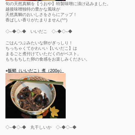
旬の天然真鯛を【うおや】特製味噌に漬け込みました。
越後味噌独特の豊かな風味が
天然真鯛のおいしさをさらにアップ！
香ばしい香りがたまりません(^^)
◇–◆◇-◆ いいだこ ◇-◆◇–◆
ごはんつぶみたいな卵がぎっしり！
ちっちゃくてかわいい【いいだこ】は
まるごと煮付けていただくのがベスト。
もちもちした卵の食感をお楽しみください。
●
飯蛸（いいだこ）煮（200g）
◇–◆◇-◆ 丸干しいか ◇-◆◇–◆