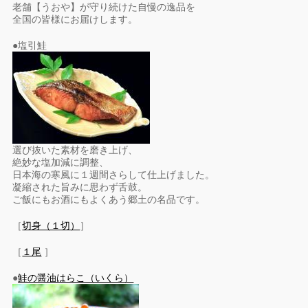
老舗【うおや】が守り続けた自慢の逸品を
全国の皆様にお届けします。
●塩引鮭
選び抜いた素材を磨き上げ、
絶妙な塩加減に調整、
日本海の寒風に１週間さらして仕上げました。
凝縮された旨みに思わず舌鼓。
ご飯にもお酒にもよくあう郷土の名品です。
［
切身（１切）
］
［
１尾
］
●
鮭の醤油はらこ（いくら）