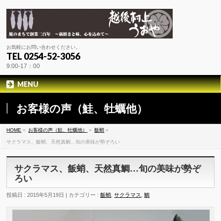
お気軽にお問い合わせください。
TEL 0254-52-3056
9:00-17：00
MENU
お客様の声（鮭、牡蠣他）
HOME
»
お客様の声（鮭、牡蠣他）
»
飯蛸
»
サクラマス、飯蛸、天然真鯛…旬の美味が勢ぞろい
サクラマス、飯蛸、天然真鯛…旬の美味が勢ぞ
ろい
投稿日 : 2015年5月19日 | カテゴリー :
飯蛸
,
サクラマス
,
鯛