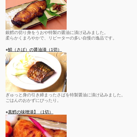
銀鱈の切り身をうおや特製の醤油に漬け込みました。
柔らかくまろやかで、リピーターの多い自慢の逸品です。
●
鯖（さば）の醤油漬（1切）
ぎゅっと身の引き締まったさばを特製醤油に漬け込みました。
ごはんのおかずにぴったり。
●
真鱈の味噌漬】（1切）