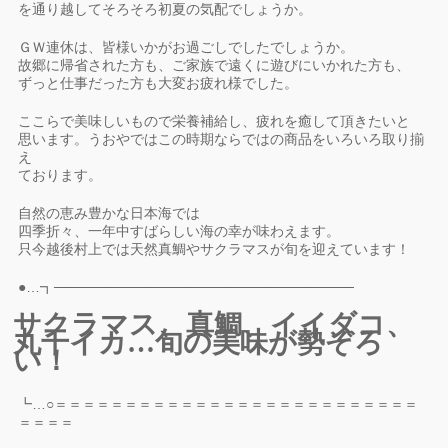
を通り越してそろそろ初夏の気配でしょうか。
ＧＷ連休は、皆様いかがお過ごしでしたでしょうか。
故郷に帰省された方も、ご家族で遠くに遊びにいかれた方も、
ずっと仕事だった方も大変お疲れ様でした。
ここらで美味しいもので栄養補給し、疲れを癒して頂きたいと
思います。うおやではこの時期ならではの商品をいろいろ取り揃
え
ております。
自然の恵み豊かな日本海では
四季折々、一年中すばらしい海の幸が味わえます。
只今越後村上では天然真鯛やサクラマスが旬を迎えています！
●…┓──────────────────────────────
サクラマス、真鯛、イイダコ、
丸干イカ…旬の美味が勢ぞろ
い！
┗…○＝＝＝＝＝＝＝＝＝＝＝＝＝＝＝＝＝＝＝＝＝＝＝＝＝＝
＝＝＝＝