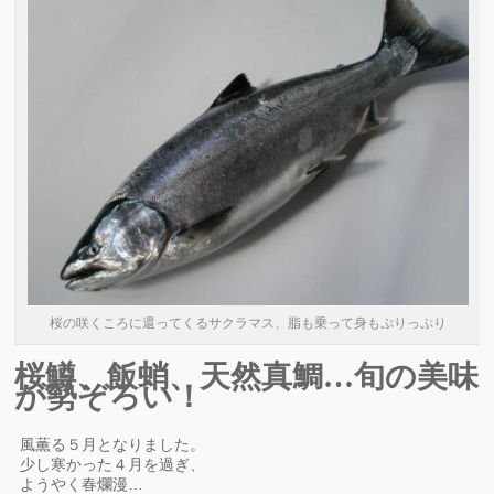
桜の咲くころに還ってくるサクラマス、脂も乗って身もぷりっぷり
桜鱒、飯蛸、天然真鯛…旬の美味
が勢ぞろい！
風薫る５月となりました。
少し寒かった４月を過ぎ、
ようやく春爛漫…