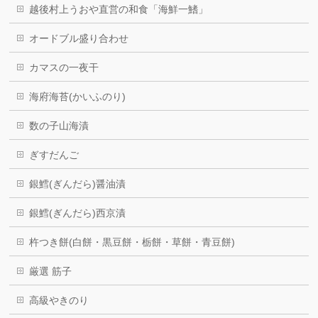
越後村上うおや直営の和食「海鮮一鰭」
オードブル盛り合わせ
カマスの一夜干
海府海苔(かいふのり)
数の子山海漬
ぎすだんご
銀鱈(ぎんだら)醤油漬
銀鱈(ぎんだら)西京漬
杵つき餅(白餅・黒豆餅・栃餅・草餅・青豆餅)
厳選 筋子
高級やきのり