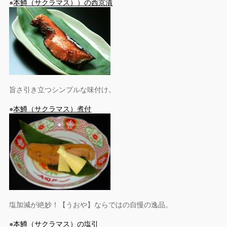
●
本鱒（サクラマス））の西京漬
旨さ引き立つシンプルな味付け。
●
本鱒（サクラマス）煮付
塩加減が絶妙！【うおや】ならではの自慢の逸品。
●
本鱒（サクラマス）の塩引