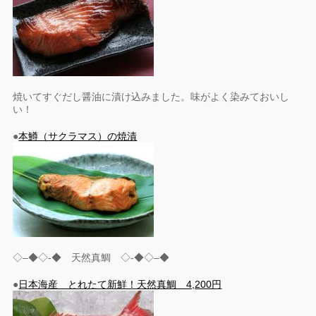
焼いてすぐだし醤油に漬け込みました。味がよく染みておいし
い！
●
本鱒（サクラマス）の焼漬
◇–◆◇-◆ 天然真鯛 ◇-◆◇–◆
●
日本海産 とれたて新鮮！天然真鯛 4,200円