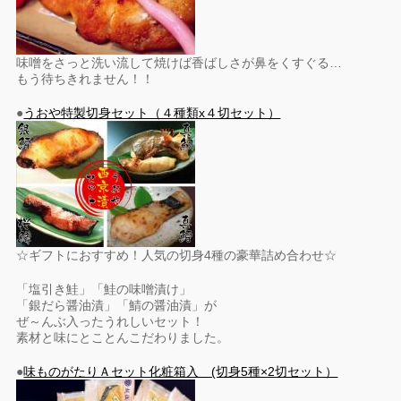
味噌をさっと洗い流して焼けば香ばしさが鼻をくすぐる…
もう待ちきれません！！
●
うおや特製切身セット（４種類x４切セット）
☆ギフトにおすすめ！人気の切身4種の豪華詰め合わせ☆
「塩引き鮭」「鮭の味噌漬け」
「銀だら醤油漬」「鯖の醤油漬」が
ぜ～んぶ入ったうれしいセット！
素材と味にとことんこだわりました。
●
味ものがたりＡセット化粧箱入 (切身5種×2切セット）