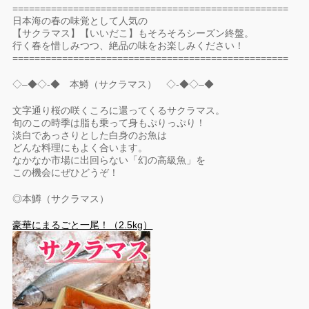
==================================================
日本海の春の味覚として人気の
【サクラマス】【いいだこ】もそろそろシーズン終盤。
行く春を惜しみつつ、絶品の味をお楽しみください！
==================================================
◇–◆◇-◆ 本鱒（サクラマス） ◇-◆◇–◆
文字通り桜の咲くころに還ってくるサクラマス。
旬のこの時季は脂も乗って身もぷりっぷり！
淡白であっさりとした白身のお魚は
どんな料理にもよく合います。
なかなか市場に出回らない「幻の高級魚」を
この機会にぜひどうぞ！
◎本鱒（サクラマス）
豪華にまるごと一尾！（2.5kg）