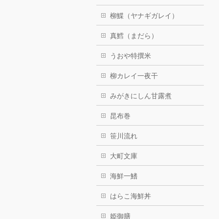
柳鰈（ヤナギガレイ）
真鱈（まだら）
うおや特撰米
柳カレイ一夜干
みがきにしん甘露煮
昆布巻
笹川流れ
大町文庫
海鮮一鰭
はらこ海鮮丼
姫御膳