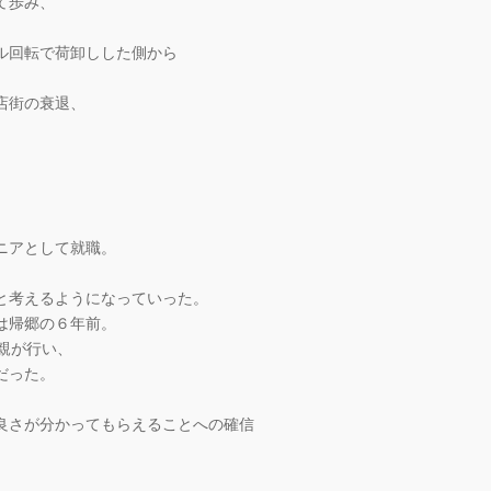
て歩み、
ル回転で荷卸しした側から
店街の衰退、
ニアとして就職。
と考えるようになっていった。
は帰郷の６年前。
親が行い、
だった。
良さが分かってもらえることへの確信