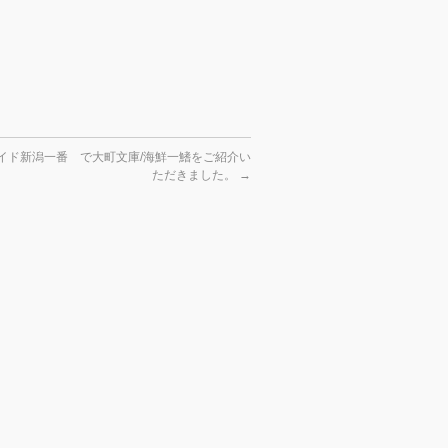
方ワイド新潟一番 で大町文庫/海鮮一鰭をご紹介い
ただきました。
→