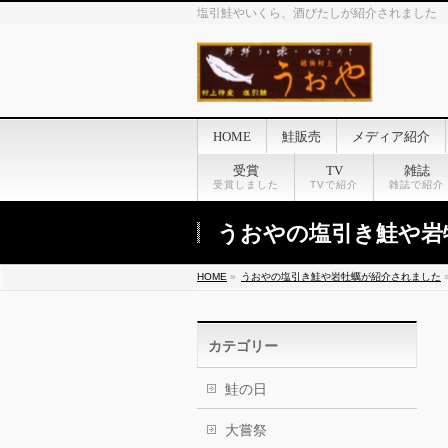
塩引鮭やいくら、酒びたしが紹介されました
HOME
鮭販売
メディア紹介
受賞
TV
雑誌
受賞しました
TVで紹介
雑誌で紹介
うおやの塩引き鮭や岩
HOME
»
うおやの塩引き鮭や岩牡蠣が紹介されました
カテゴリー
鮭の日
大嘗祭