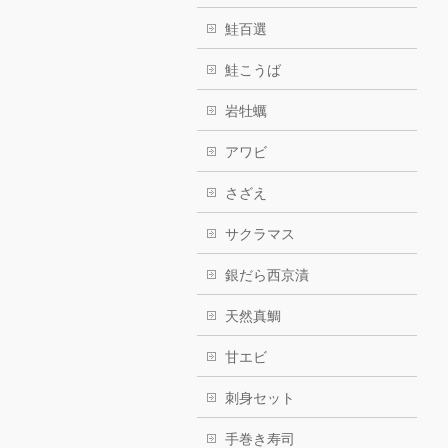
鮭百選
鮭こうば
岩牡蠣
アワビ
さざえ
サクラマス
銀だら西京漬
天然真鯛
甘エビ
刺身セット
手巻き寿司