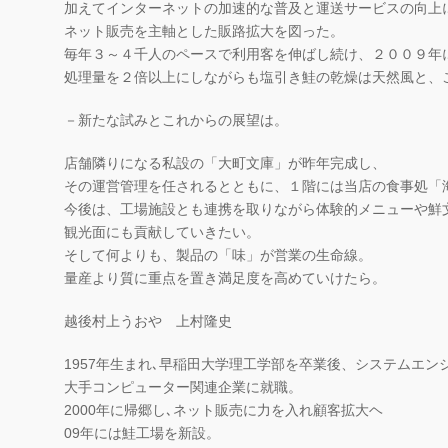
加えてインターネットの加速的な普及と運送サービスの向上
ネット販売を主軸とした販路拡大を図った。
毎年３～４千人のペースで利用客を伸ばし続け、２００９年
処理量を２倍以上にしながらも塩引き鮭の乾燥は天然風と、
－新たな試みとこれからの展望は。
店舗隣りになる私設の「大町文庫」が昨年完成し、
その運営管理を任されるとともに、１階には当店の食事処「
今後は、工場施設とも連携を取りながら体験的メニューや鮮
観光面にも貢献していきたい。
そして何よりも、製品の「味」が営業の生命線。
量産より質に重点を置き満足度を高めていけたら。
越後村上うおや 上村隆史
1957年生まれ､早稲田大学理工学部を卒業後、システムエン
大手コンピューター関連企業に就職。
2000年に帰郷し､ネット販売に力を入れ顧客拡大ヘ
09年には鮭工場を新設。