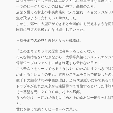
塩引きを中心とした鮭の加工品とともに鮮魚を扱う魚屋とし
一つのピークとなったのは私が中学、高校のころ。
店舗を構える村上の中央商店街は人で溢れ、４台のレジがフ
魚が飛ぶように売れていく時代だった。
しかし、郊外に大型店ができると全国的にも見えるような商
同時に当店の規模もかなり縮小していった。
－就任までの経歴と再起となった戦略は。
「このまま２００年の歴史に幕を下ろしたくない」
そんな気持ちをいだきながら、大学卒業後にシステムエンジ
億単位のプロジェクトに就き終電すら乗れない日々に…
この懸命さをルーツである「うおや」のために注ぐべきでは
めまぐるしい日々の中も、管理システムを自分で構築したの
数千もの顧客情報や事務処理は、当時70歳近い女将である母
トラブルがあれば東京から遠隔操作で修復するといった体制
その基盤を元に２０００年、村上へ帰郷。
きっかけは、当店の品物をはじめ村上の食材は一度食べれば
と、
世代を越えて続くリピーターヘの思い。