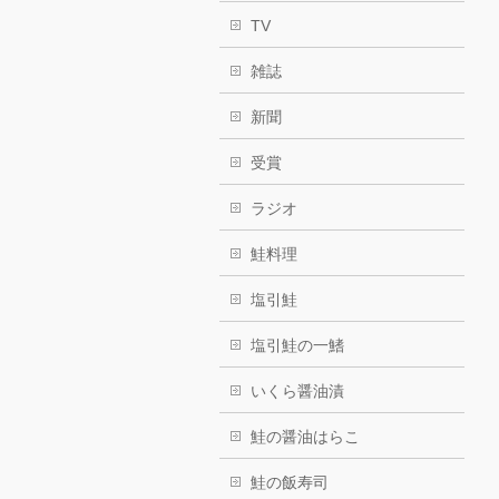
TV
雑誌
新聞
受賞
ラジオ
鮭料理
塩引鮭
塩引鮭の一鰭
いくら醤油漬
鮭の醤油はらこ
鮭の飯寿司