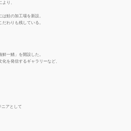
により、
には鮭の加工場を新設。
こだわりも残している。
海鮮一鰭」を開設した。
文化を発信するギャラリーなど、
ジニアとして