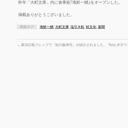
昨年「大町文庫」内に食事処｢海鮮一鰭｣をオープンした。
掲載ありがとうございました。
投稿タグ
海鮮一鰭
,
大町文庫
,
塩引き鮭
,
鮭文化
,
新聞
←
新潟日報フレップで「鮭の飯寿司」が紹介されました。
Teny 夕