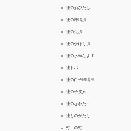
鮭の酒びたし
鮭の味噌漬
鮭の焼漬
鮭のかほり漬
鮭の氷頭なます
鮭トバ
鮭の白子味噌漬
鮭の子皮煮
鮭のなわた汁
鮭ものがたり
村上の鮭