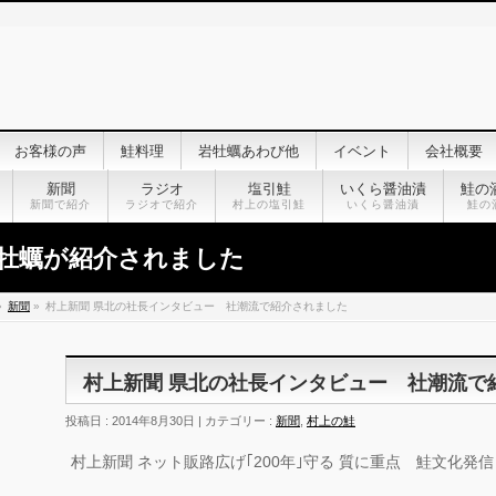
お客様の声
鮭料理
岩牡蠣あわび他
イベント
会社概要
新聞
ラジオ
塩引鮭
いくら醤油漬
鮭の
新聞で紹介
ラジオで紹介
村上の塩引鮭
いくら醤油漬
鮭の
牡蠣が紹介されました
»
新聞
»
村上新聞 県北の社長インタビュー 社潮流で紹介されました
村上新聞 県北の社長インタビュー 社潮流で
投稿日 : 2014年8月30日 | カテゴリー :
新聞
,
村上の鮭
村上新聞 ネット販路広げ｢200年｣守る 質に重点 鮭文化発信