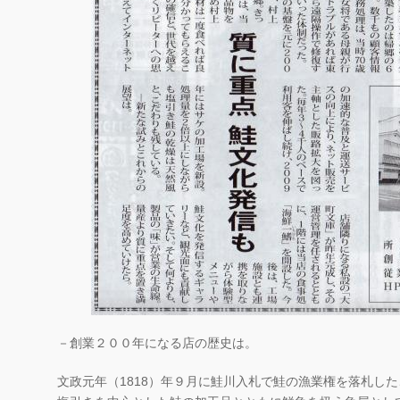
－創業２００年になる店の歴史は。
文政元年（1818）年９月に鮭川入札で鮭の漁業権を落札し