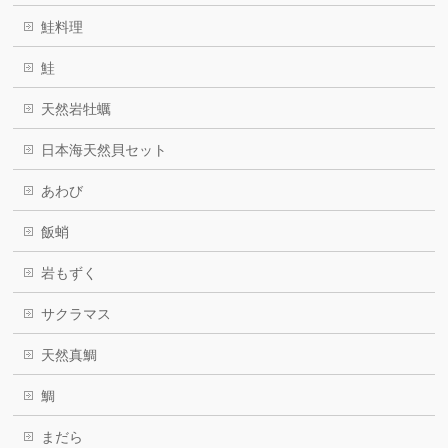
鮭料理
鮭
天然岩牡蠣
日本海天然貝セット
あわび
飯蛸
岩もずく
サクラマス
天然真鯛
鯛
まだら