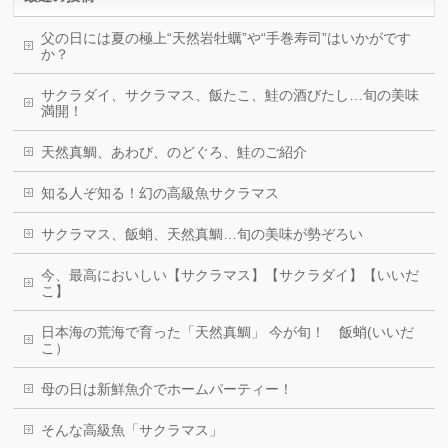
父の日には夏の極上“天然岩牡蠣”や“手巻寿司”はいかがです
か？
サクラダイ、サクラマス、飯たこ、鮭の酒びたし…旬の美味
満開！
天然真鯛、あわび、のどぐろ、鮭のご紹介
知る人ぞ知る！幻の高級魚サクラマス
サクラマス、飯蛸、天然真鯛…旬の美味が勢ぞろい
今、最高においしい【サクラマス】【サクラダイ】【いいだ
こ】
日本海の荒海で育った「天然真鯛」 今が旬！ 飯蛸(いいだ
こ）
母の日は新鮮魚介でホームパーティー！
そんな高級魚「サクラマス」