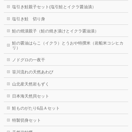
塩引き鮭親子セット(塩引鮭とイクラ醤油漬）
塩引き鮭 切り身
鮭の焼漬親子（鮭の焼き漬けとイクラ醤油漬）
鮭の醤油はらこ（イクラ）とうおや特撰米（岩船米コシヒカ
リ）
ノドグロの一夜干
笹川流れの天然あわび
山北産天然岩もずく
日本海天然貝セット
鮭ものがたり6品Ａセット
特製切身セット