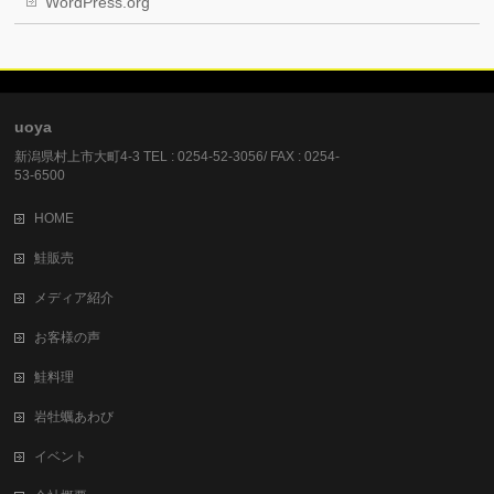
WordPress.org
uoya
新潟県村上市大町4-3 TEL : 0254-52-3056/ FAX : 0254-
53-6500
HOME
鮭販売
メディア紹介
お客様の声
鮭料理
岩牡蠣あわび
イベント