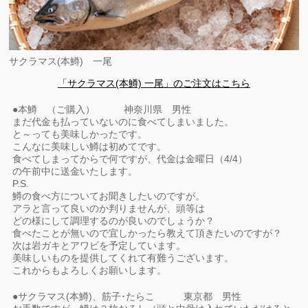
サクラマス(本鱒) 一尾
「サクラマス(本鱒) 一尾」のご注文はこちら
●本鱒 （ご購入） 神奈川県 男性
まだ代金も払っていないのに食べてしまいました。
と～っても美味しかったです。
こんなに美味しい鱒は初めてです。
食べてしまってからで何ですが、代金は金曜日（4/4）
の午前中に送金いたします。
P.S.
鱒の食べ方についてお聞きしたいのですが。
アラと言って良いのか判りませんが、頭等は
どの様にして調理するのが良いのでしょうか？
食べたことが無いので宜しかったら教えて頂きたいのですが？
次は岩ガキとアワビを予定しています。
美味しいものを提供してくれて有難うございます。
これからもよろしくお願いします。
●サクラマス(本鱒)、筋子･たらこ 東京都 男性