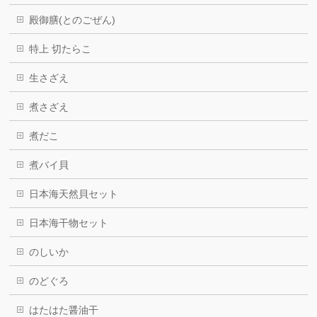
殿御膳(とのごぜん)
特上 切たらこ
生さざえ
煮さざえ
煮だこ
煮バイ貝
日本海天然貝セット
日本海干物セット
のしいか
のどぐろ
はたはた醤油干