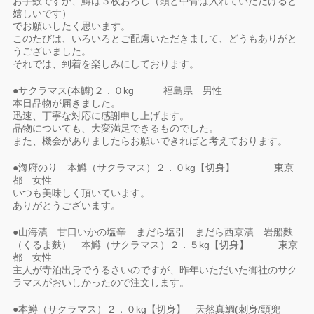
お手数ですが、鱒は３枚おろし（頭と中骨は入れていただけると
嬉しいです）
でお願いしたく思います。
このたびは、いろいろとご配慮いただきまして、どうもありがと
うございました。
それでは、到着を楽しみにしております。
●サクラマス(本鱒)２．０kg 福島県 男性
本日品物が届きました。
迅速、丁寧な対応に感謝申し上げます。
品物についても、大変満足できるものでした。
また、機会がありましたらお願いできればと考えております。
●海府のり 本鱒（サクラマス）２．０kg【切身】 東京
都 女性
いつも美味しく頂いています。
ありがとうございます。
●山海漬 甘口いかの塩辛 まだら塩引 まだら西京漬 岩船麩
（くるま麩） 本鱒（サクラマス）２．５kg【切身】 東京
都 女性
主人が寺泊出身でうるさいのですが、昨年いただいた御社のサク
ラマスがおいしかったので注文します。
●本鱒（サクラマス）２．０kg【切身】 天然真鯛(刺身/頭兜