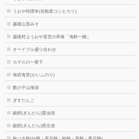
うおや特撰米(岩船産コシヒカリ)
越後山居みそ
越後村上うおや直営の和食「海鮮一鰭」
オードブル盛り合わせ
カマスの一夜干
海府海苔(かいふのり)
数の子山海漬
ぎすだんご
銀鱈(ぎんだら)醤油漬
銀鱈(ぎんだら)西京漬
杵つき餅(白餅・黒豆餅・栃餅・草餅・青豆餅)