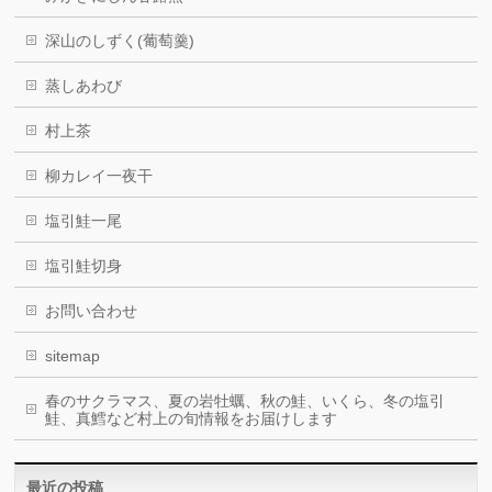
深山のしずく(葡萄羹)
蒸しあわび
村上茶
柳カレイ一夜干
塩引鮭一尾
塩引鮭切身
お問い合わせ
sitemap
春のサクラマス、夏の岩牡蠣、秋の鮭、いくら、冬の塩引
鮭、真鱈など村上の旬情報をお届けします
最近の投稿