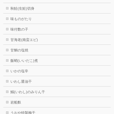
秋鮭(生鮭)切身
味ものがたり
味付数の子
甘海老(南蛮エビ)
甘鯛の塩焼
飯蛸(いいだこ)煮
いかの塩辛
いわし醤油干
鰯(いわし)のみりん干
岩船麩
うおや特製梅干