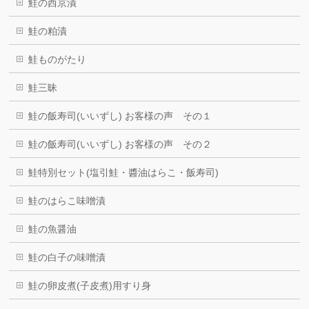
鮭の西京漬
鮭の粕漬
鮭ものがたり
鮭三昧
鮭の飯寿司(いいずし) お客様の声 その１
鮭の飯寿司(いいずし) お客様の声 その２
鮭特別セット(塩引鮭・醬油はらこ・飯寿司)
鮭のはらこ味噌漬
鮭の魚醤油
鮭の白子の味噌漬
鮭の卵皮煮(子皮煮)用すり身