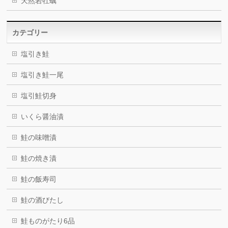
天然岩牡蠣
カテゴリー
塩引き鮭
塩引き鮭一尾
塩引鮭切身
いくら醤油漬
鮭の味噌漬
鮭の焼き漬
鮭の飯寿司
鮭の酒びたし
鮭ものがたり6品