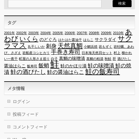
タグ
あ
2001年
2002年
2003年
2004年
2005年
2006年
2007年
2008年
2009年
2010年
サク
わび
いくら
のどぐろ
サクラダイ
はたはた醤油干
はらこ
ラマス
天然真鯛
刺身
丸干しいか
小鯛浜焼
岩もずく
岩牡蠣、あわ
手巻き寿司
び、さざえ
岩船産コシヒカリ
日本海天然貝セット
村上
柳かれ
真鯛の味噌漬
い一夜干
町屋の人形さま巡り
白子
真鯛の粕漬
秋鮭
肝
酒びたし
鮭
飯蛸
鮭の味噌漬
鮭の焼
醤油はらこ
鮭のかほり漬
飯寿司
鮭の飯寿司
鮭の酒びたし
漬
鮭の醤油はらこ
メタ情報
ログイン
投稿フィード
コメントフィード