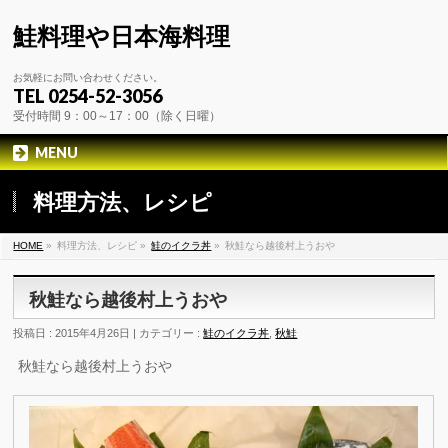
鮭料理や日本海料理
お気軽にお問い合わせください。
TEL 0254-52-3056
受付時間 9：00～17：00（除く日曜）
MENU
料理方法、レシピ
HOME
»
料理方法、レシピ »
鮭のイクラ丼
»
秋鮭なら越後村上うおや
秋鮭なら越後村上うおや
投稿日 : 2015年4月26日 | カテゴリー :
鮭のイクラ丼
,
秋鮭
秋鮭なら越後村上うおや