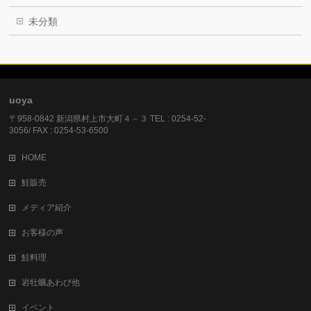
未分類
uoya
〒958-0842 新潟県村上市大町４－３ TEL : 0254-52-
3056/ FAX : 0254-53-6500
HOME
鮭販売
メディア紹介
お客様の声
鮭料理
岩牡蠣あわび他
イベント