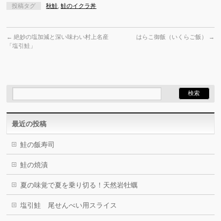
投稿タグ
秋鮭
,
鮭のイクラ丼
←
絶妙の塩加減と深い味わい村上名産
はらこ御飯（いくらご飯）
→
「塩引鮭」
最近の投稿
鮭の飯寿司
鮭の焼漬
夏の味覚で夏を乗り切る！天然岩牡蠣
塩引鮭 尾せんべい用スライス