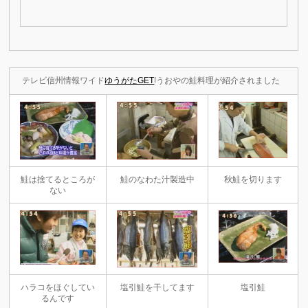
テレビ信州情報ワイド
ゆうがたGET
!うおやの鮭料理が紹介されました
鮭は捨てるところが
鮭のなわた汁製造中
秋鮭を切ります
ない
ハラコをほぐしてい
塩引鮭を干してます
塩引鮭
るんです