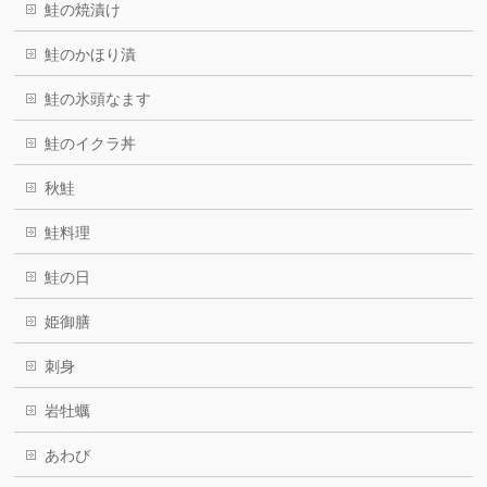
鮭の焼漬け
鮭のかほり漬
鮭の氷頭なます
鮭のイクラ丼
秋鮭
鮭料理
鮭の日
姫御膳
刺身
岩牡蠣
あわび