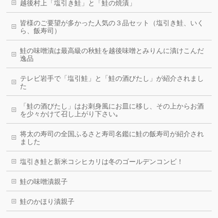
越後村上「塩引き鮭」と「鮭の焼漬」
皆様のご要望が多かった人気の３品セット（塩引き鮭、いく
ら、飯寿司）
鮭の味噌漬は最高級の秋鮭を越後味噌とみりんに漬けこんだ
逸品
テレビ岩手で「塩引鮭」と「鮭の酒びたし」が紹介されまし
た
「鮭の酒びたし」はお刺身風にお皿に移し、その上からお酒
を少々かけて召し上がり下さい｡
将太の寿司の全国ふるさと寿司名鑑に鮭の飯寿司が紹介され
ました
塩引き鮭と新米コシヒカリは冬のゴールデンコンビ！
鮭の味噌漬親子
鮭のかほり漬親子