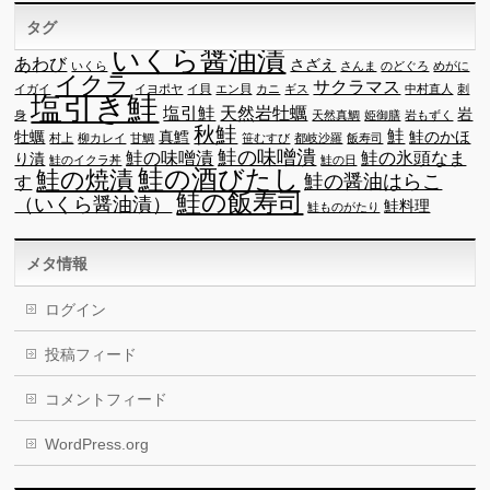
タグ
いくら醤油漬
あわび
さざえ
いくら
さんま
のどぐろ
めがに
イクラ
サクラマス
イガイ
イヨポヤ
イ貝
エン貝
カニ
ギス
中村直人
刺
塩引き鮭
塩引鮭
天然岩牡蠣
岩
身
天然真鯛
姫御膳
岩もずく
秋鮭
鮭
牡蠣
真鱈
鮭のかほ
村上
柳カレイ
甘鯛
笹むすび
都岐沙羅
飯寿司
鮭の味噌潰
鮭の味噌漬
鮭の氷頭なま
り漬
鮭のイクラ丼
鮭の日
鮭の酒びたし
鮭の焼漬
鮭の醤油はらこ
す
鮭の飯寿司
（いくら醤油漬）
鮭料理
鮭ものがたり
メタ情報
ログイン
投稿フィード
コメントフィード
WordPress.org