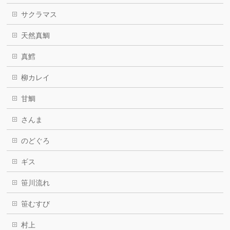
サクラマス
天然真鯛
真鱈
柳カレイ
甘鯛
さんま
のどぐろ
ギス
笹川流れ
笹むすび
村上