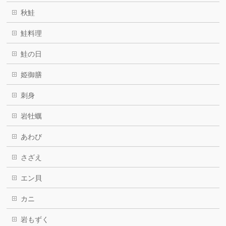
秋鮭
鮭料理
鮭の日
姫御膳
刺身
岩牡蠣
あわび
さざえ
エン貝
カニ
岩もずく