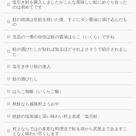
塩引き鮭を購入しましたがこんな美味しい鮭にめぐり合った
のは初めてです
鮭の焼漬は生鮭を焼いた後、すぐにダシ醤油に漬け込んだも
の
当店の一番の自信は鮭の醤油はらこ（いくら）ですね
鮭の酒びたしが知れば知るほどそれよさそうで紹介されまし
た
塩引き作り秋の達人
鮭の酒びたし
はらこ御飯（いくらご飯）
秋鮭なら越後村上うおや
絶妙の塩加減と深い味わい村上名産「塩引鮭」
村上ならではの多彩な料理法で鮭を頭から尻尾まであますこ
となく味わい尽くします