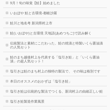
9月！旬の味覚【鮭】始めました
いおぼや 鮭と古環境-都岐沙羅
鮭川と地名考 新潟県村上市
鮭(いおぼや)と古環境 天地語(あめつちご)で読み解く
伝統製法と素材にこだわった、鮭の焼漬と特製いくら醤油漬
の人気セット
鮭のまち越後村上を代表する「塩引き鮭」と「いくら醤油
漬」の超人気セット！
塩引きは鮭のまち村上の独特の製法で、 その味は格別です
本日のオススメのおかずは「塩引き鮭」
塩引き鮭は伝統的な製法でつくる、新潟村上の由緒正しい鮭
塩引き鮭製造作業風景