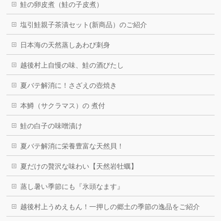
鮭の卵皮煮（鮭の子皮煮）
塩引鮭親子茶漬セット(新商品）のご紹介
日本海の天然蒸しあわび刺身
越後村上自慢の味、鮭の酒びたし
夏バテ解消に！さざえの壺焼き
本鱒（サクラマス）の 煮付
鮭の白子の味噌漬け
夏バテ解消に栄養豊富な天然貝！
夏だけの贅沢な味わい【天然岩牡蠣】
蒸し暑い季節にも『氷頭なます』
越後村上うめえもん！一押しの郷土の季節の逸品をご紹介