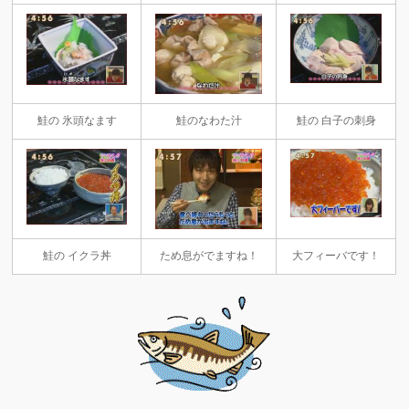
鮭の 氷頭なます
鮭のなわた汁
鮭の 白子の刺身
鮭の イクラ丼
ため息がでますね！
大フィーバです！