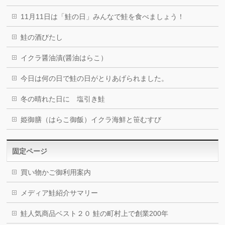
11月11日は「鮭の日」みんなで鮭を食べましょう！
鮭の酒びたし
イクラ醤油漬(醤油はらこ）
今日は何の日で鮭の日がとりあげられました。
冬の晴れた日に 塩引き鮭
姫御膳（はらこ御飯）イクラ海鮮と笹むすび
固定ページ
買い物かご御利用案内
メディア鮭紹介サマリー
鮭人気商品ベスト２０ 鮭の町村上で創業200年