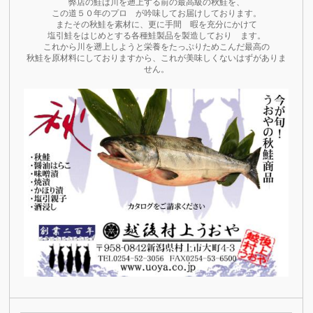
弊店の鮭は川を遡上する前の最高級の秋鮭を、
この道５０年のプロ が吟味してお届けしております。
またその秋鮭を素材に、更に手間 暇を充分にかけて
塩引鮭をはじめとする各種鮭製品を製造しており ます。
これから川を遡上しようと栄養をたっぷりためこんだ最高の
秋鮭を原材料にしておりますから、これが美味しくないはずがありま
せん。