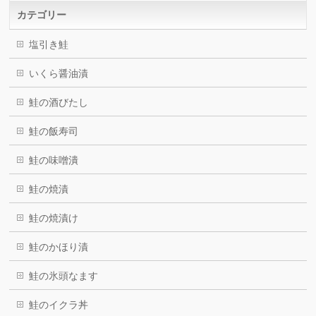
カテゴリー
塩引き鮭
いくら醤油漬
鮭の酒びたし
鮭の飯寿司
鮭の味噌潰
鮭の焼漬
鮭の焼漬け
鮭のかほり漬
鮭の氷頭なます
鮭のイクラ丼