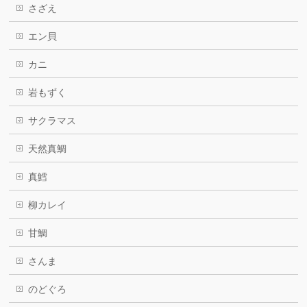
さざえ
エン貝
カニ
岩もずく
サクラマス
天然真鯛
真鱈
柳カレイ
甘鯛
さんま
のどぐろ