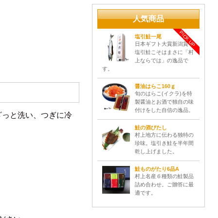
人気商品
PICK UP
塩引鮭一尾
日本ギフト大賞新潟賞！
塩引鮭こそはまさに「村
上ならでは」の逸品で
す。
醤油はらこ160ｇ
旬のはらこ(イクラ)を特
製醤油とお酒で独自の味
付けをした自信の逸品。
ざっと洗い、つぎに冷
鮭の酒びたし
村上地方に伝わる独特の
珍味。塩引き鮭を半年間
乾し上げました。
鮭ものがたり6品A
村上名産６種類の鮭製品
詰め合わせ。ご贈答に最
適です。