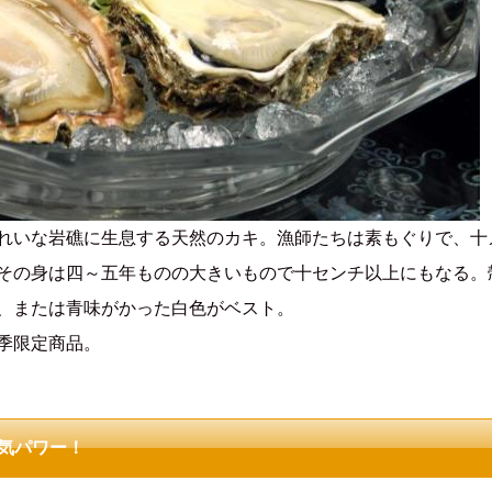
いな岩礁に生息する天然のカキ。漁師たちは素もぐりで、十
その身は四～五年ものの大きいもので十センチ以上にもなる。
、または青味がかった白色がベスト。
季限定商品。
気パワー！