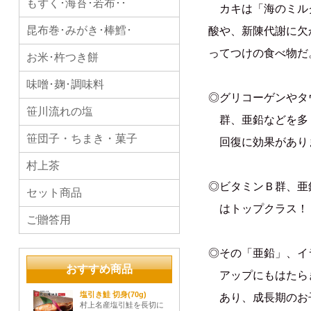
もずく･海苔･若布･･
カキは「海のミルク
昆布巻･みがき･棒鱈･
酸や、新陳代謝に欠
ってつけの食べ物だ
お米･杵つき餅
味噌･麹･調味料
◎グリコーゲンやタ
笹川流れの塩
群、亜鉛などを多
笹団子・ちまき・菓子
回復に効果があり
村上茶
◎ビタミンＢ群、亜
セット商品
はトップクラス！
ご贈答用
◎その「亜鉛」、イ
おすすめ商品
アップにもはたら
塩引き鮭 切身(70g)
あり、成長期のお
村上名産塩引鮭を長切に