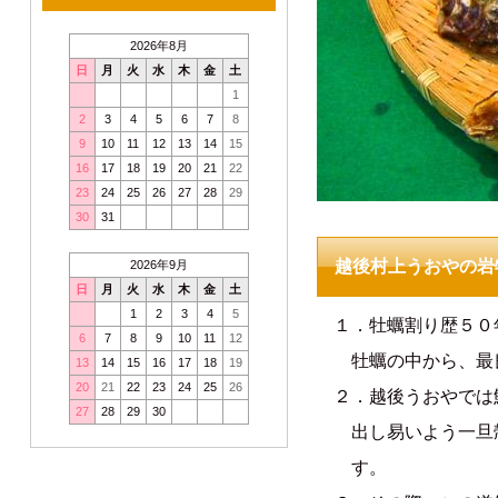
2026年8月
日
月
火
水
木
金
土
1
2
3
4
5
6
7
8
9
10
11
12
13
14
15
16
17
18
19
20
21
22
23
24
25
26
27
28
29
30
31
越後村上うおやの岩
2026年9月
日
月
火
水
木
金
土
1
2
3
4
5
１．牡蠣割り歴５０
6
7
8
9
10
11
12
牡蠣の中から、最
13
14
15
16
17
18
19
20
21
22
23
24
25
26
２．越後うおやでは
27
28
29
30
出し易いよう一旦
す。