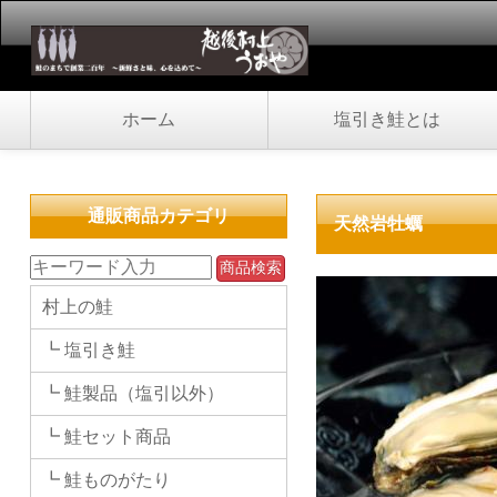
ホーム
塩引き鮭とは
通販商品カテゴリ
天然岩牡蠣
村上の鮭
┗ 塩引き鮭
┗ 鮭製品（塩引以外）
┗ 鮭セット商品
┗ 鮭ものがたり