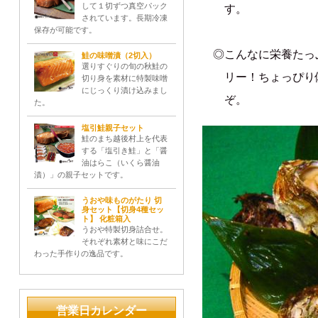
して１切ずつ真空パック
す。
されています。長期冷凍
保存が可能です。
◎こんなに栄養たっぷ
鮭の味噌漬（2切入）
選りすぐりの旬の秋鮭の
リー！ちょっぴり
切り身を素材に特製味噌
にじっくり漬け込みまし
ぞ。
た。
塩引鮭親子セット
鮭のまち越後村上を代表
する「塩引き鮭」と「醤
油はらこ（いくら醤油
漬）」の親子セットです。
うおや味ものがたり 切
身セット【切身4種セッ
ト】 化粧箱入
うおや特製切身詰合せ。
それぞれ素材と味にこだ
わった手作りの逸品です。
営業日カレンダー