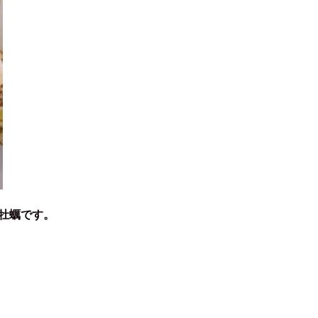
牡蠣です。