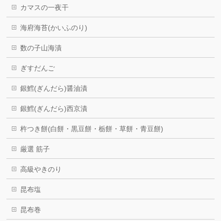
カマスの一夜干
海府海苔(かいふのり)
数の子山海漬
ぎすだんご
銀鱈(ぎんだら)醤油漬
銀鱈(ぎんだら)西京漬
杵つき餅(白餅・黒豆餅・栃餅・草餅・青豆餅)
厳選 筋子
高級やきのり
昆布塩
昆布巻