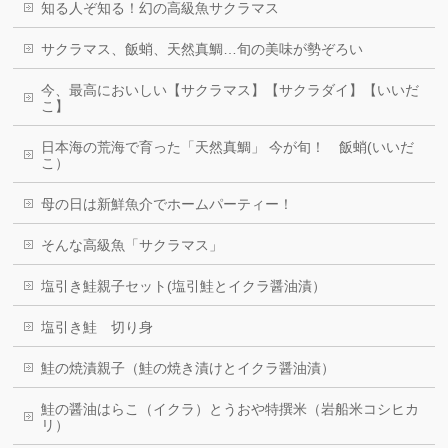
知る人ぞ知る！幻の高級魚サクラマス
サクラマス、飯蛸、天然真鯛…旬の美味が勢ぞろい
今、最高においしい【サクラマス】【サクラダイ】【いいだ
こ】
日本海の荒海で育った「天然真鯛」 今が旬！ 飯蛸(いいだ
こ）
母の日は新鮮魚介でホームパーティー！
そんな高級魚「サクラマス」
塩引き鮭親子セット(塩引鮭とイクラ醤油漬）
塩引き鮭 切り身
鮭の焼漬親子（鮭の焼き漬けとイクラ醤油漬）
鮭の醤油はらこ（イクラ）とうおや特撰米（岩船米コシヒカ
リ）