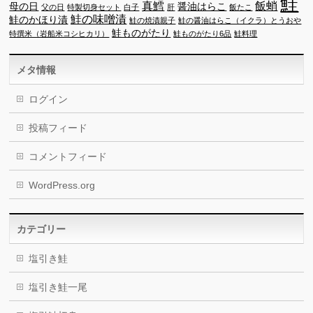
鮭
真鱈
飯蛸
母の日
醤油はらこ
父の日
特製切身セット
白子
肝
飯たこ
鮭の味噌漬
鮭のかほり漬
鮭の焼漬親子
鮭の醤油はらこ（イクラ）とうおや
鮭ものがたり
特撰米（岩船米コシヒカリ）
鮭ものがたり6品
鮭料理
メタ情報
ログイン
投稿フィード
コメントフィード
WordPress.org
カテゴリー
塩引き鮭
塩引き鮭一尾