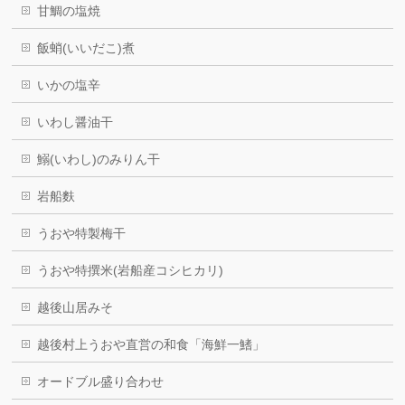
甘鯛の塩焼
飯蛸(いいだこ)煮
いかの塩辛
いわし醤油干
鰯(いわし)のみりん干
岩船麩
うおや特製梅干
うおや特撰米(岩船産コシヒカリ)
越後山居みそ
越後村上うおや直営の和食「海鮮一鰭」
オードブル盛り合わせ