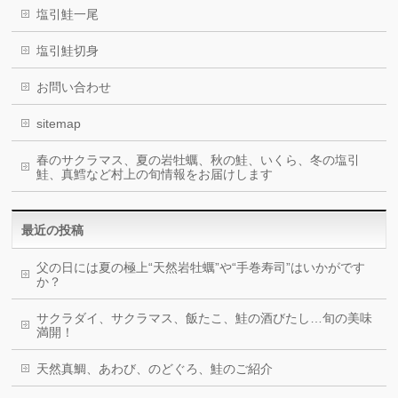
塩引鮭一尾
塩引鮭切身
お問い合わせ
sitemap
春のサクラマス、夏の岩牡蠣、秋の鮭、いくら、冬の塩引
鮭、真鱈など村上の旬情報をお届けします
最近の投稿
父の日には夏の極上“天然岩牡蠣”や“手巻寿司”はいかがです
か？
サクラダイ、サクラマス、飯たこ、鮭の酒びたし…旬の美味
満開！
天然真鯛、あわび、のどぐろ、鮭のご紹介