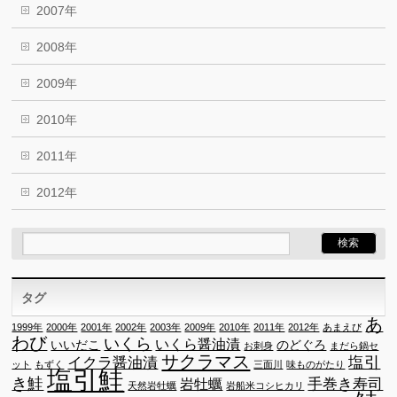
2007年
2008年
2009年
2010年
2011年
2012年
タグ
あ
1999年
2000年
2001年
2002年
2003年
2009年
2010年
2011年
2012年
あまえび
わび
いくら
いくら醤油漬
いいだこ
のどぐろ
お刺身
まだら鍋セ
サクラマス
塩引
イクラ醤油漬
ット
もずく
三面川
味ものがたり
塩引鮭
き鮭
手巻き寿司
岩牡蠣
天然岩牡蠣
岩船米コシヒカリ