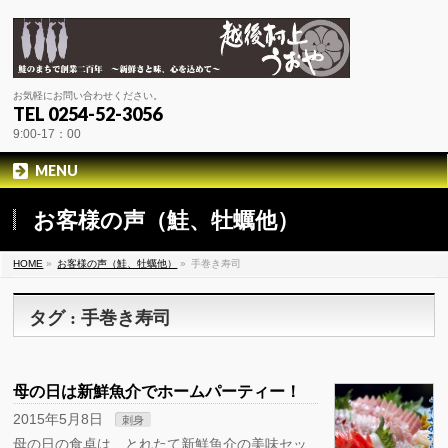
お気軽にお問い合わせください。
TEL 0254-52-3056
9:00-17：00
MENU
お客様の声（鮭、牡蠣他）
HOME
»
お客様の声（鮭、牡蠣他）
»
手巻き寿司
タグ : 手巻き寿司
母の日は新鮮魚介でホームパーティー！
2015年5月8日
刺身
母の日の食卓は、とれたて新鮮魚介の美味セッ