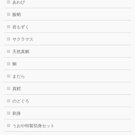
あわび
飯蛸
岩もずく
サクラマス
天然真鯛
鯛
まだら
真鱈
のどぐろ
刺身
うおや特製切身セット