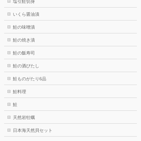
塩引鮭切身
いくら醤油漬
鮭の味噌漬
鮭の焼き漬
鮭の飯寿司
鮭の酒びたし
鮭ものがたり6品
鮭料理
鮭
天然岩牡蠣
日本海天然貝セット