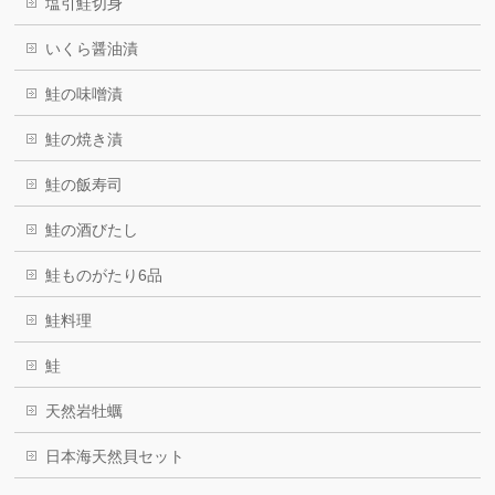
塩引鮭切身
いくら醤油漬
鮭の味噌漬
鮭の焼き漬
鮭の飯寿司
鮭の酒びたし
鮭ものがたり6品
鮭料理
鮭
天然岩牡蠣
日本海天然貝セット