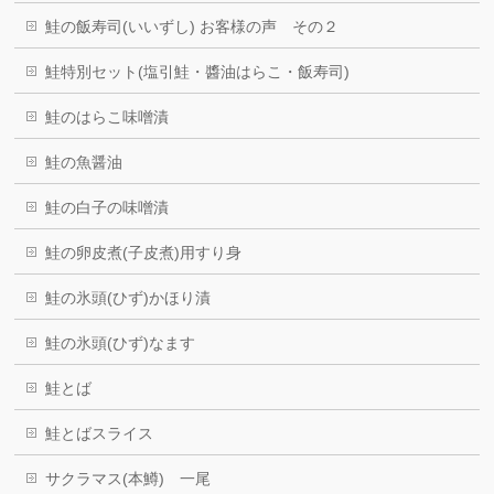
鮭の飯寿司(いいずし) お客様の声 その２
鮭特別セット(塩引鮭・醬油はらこ・飯寿司)
鮭のはらこ味噌漬
鮭の魚醤油
鮭の白子の味噌漬
鮭の卵皮煮(子皮煮)用すり身
鮭の氷頭(ひず)かほり漬
鮭の氷頭(ひず)なます
鮭とば
鮭とばスライス
サクラマス(本鱒) 一尾