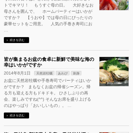
トでキマリ！ もうすぐ母の日。 大好きなお
母さんを囲んで、 ホームパーティーはいかが
ですか？ 【うおや】では母の日にぴったりの
豪華セットをご用意。 人気の手巻き寿司にお
…
続きを読む
皆が集まるお盆の食卓に新鮮で美味な海の
幸はいかがですか
2014年8月1日
天然岩牡蠣
あわび
刺身
お盆に天然岩牡蠣や手巻寿司でパーティはいか
がですか？ まもなくお盆の帰省シーズン。帰
る方も迎える方もドキドキ。 ひさしぶりの再
会、楽しみですね(^^) そんなお席を盛り上げる
のはやっぱり「おいしいもの」。 …
続きを読む