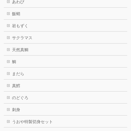
あわび
飯蛸
岩もずく
サクラマス
天然真鯛
鯛
まだら
真鱈
のどぐろ
刺身
うおや特製切身セット