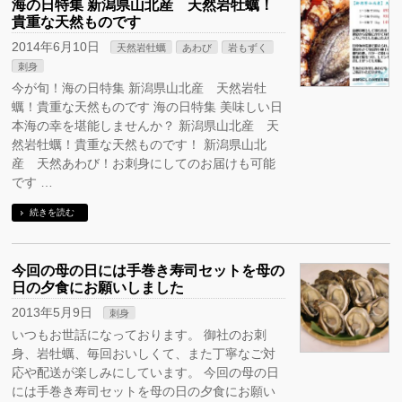
海の日特集 新潟県山北産 天然岩牡蠣！
貴重な天然ものです
2014年6月10日
天然岩牡蠣
あわび
岩もずく
刺身
今が旬！海の日特集 新潟県山北産 天然岩牡
蠣！貴重な天然ものです 海の日特集 美味しい日
本海の幸を堪能しませんか？ 新潟県山北産 天
然岩牡蠣！貴重な天然ものです！ 新潟県山北
産 天然あわび！お刺身にしてのお届けも可能
です …
続きを読む
今回の母の日には手巻き寿司セットを母の
日の夕食にお願いしました
2013年5月9日
刺身
いつもお世話になっております。 御社のお刺
身、岩牡蠣、毎回おいしくて、また丁寧なご対
応や配送が楽しみにしています。 今回の母の日
には手巻き寿司セットを母の日の夕食にお願い