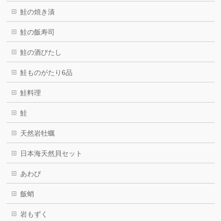
鮭の焼き漬
鮭の飯寿司
鮭の酒びたし
鮭ものがたり6品
鮭料理
鮭
天然岩牡蠣
日本海天然貝セット
あわび
飯蛸
岩もずく