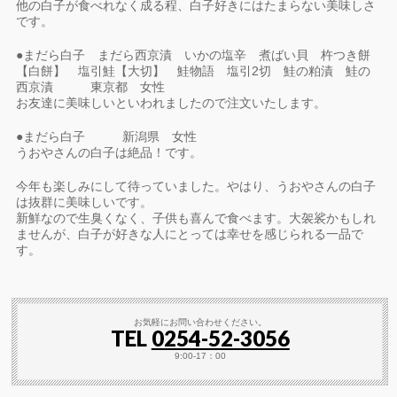
他の白子が食べれなく成る程、白子好きにはたまらない美味しさ
です。
●まだら白子 まだら西京漬 いかの塩辛 煮ばい貝 杵つき餅
【白餅】 塩引鮭【大切】 鮭物語 塩引2切 鮭の粕漬 鮭の
西京漬 東京都 女性
お友達に美味しいといわれましたので注文いたします。
●まだら白子 新潟県 女性
うおやさんの白子は絶品！です。
今年も楽しみにして待っていました。やはり、うおやさんの白子
は抜群に美味しいです。
新鮮なので生臭くなく、子供も喜んで食べます。大袈裟かもしれ
ませんが、白子が好きな人にとっては幸せを感じられる一品で
す。
お気軽にお問い合わせください。
TEL
0254-52-3056
9:00-17：00