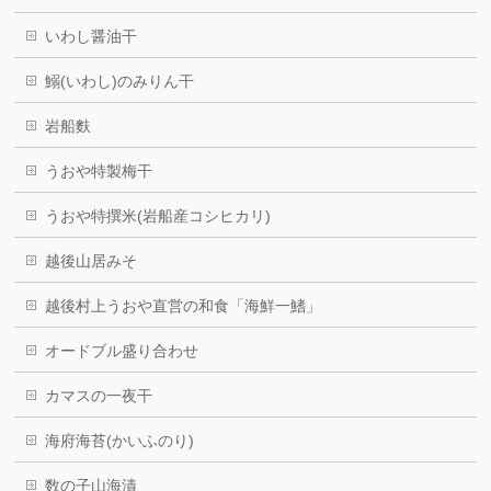
いわし醤油干
鰯(いわし)のみりん干
岩船麩
うおや特製梅干
うおや特撰米(岩船産コシヒカリ)
越後山居みそ
越後村上うおや直営の和食「海鮮一鰭」
オードブル盛り合わせ
カマスの一夜干
海府海苔(かいふのり)
数の子山海漬