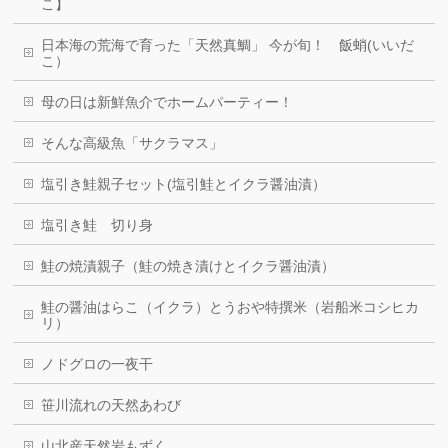
こ】
日本海の荒海で育った「天然真鯛」 今が旬！ 飯蛸(いいだ
こ）
母の日は新鮮魚介でホームパーティー！
そんな高級魚「サクラマス」
塩引き鮭親子セット(塩引鮭とイクラ醤油漬）
塩引き鮭 切り身
鮭の焼漬親子（鮭の焼き漬けとイクラ醤油漬）
鮭の醤油はらこ（イクラ）とうおや特撰米（岩船米コシヒカ
リ）
ノドグロの一夜干
笹川流れの天然あわび
山北産天然岩もずく