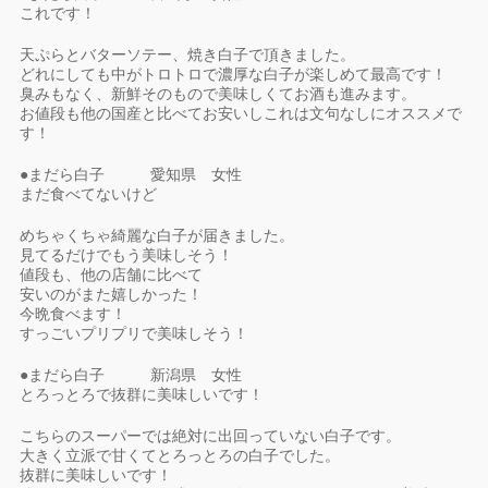
これです！
天ぷらとバターソテー、焼き白子で頂きました。
どれにしても中がトロトロで濃厚な白子が楽しめて最高です！
臭みもなく、新鮮そのもので美味しくてお酒も進みます。
お値段も他の国産と比べてお安いしこれは文句なしにオススメで
す！
●まだら白子 愛知県 女性
まだ食べてないけど
めちゃくちゃ綺麗な白子が届きました。
見てるだけでもう美味しそう！
値段も、他の店舗に比べて
安いのがまた嬉しかった！
今晩食べます！
すっごいプリプリで美味しそう！
●まだら白子 新潟県 女性
とろっとろで抜群に美味しいです！
こちらのスーパーでは絶対に出回っていない白子です。
大きく立派で甘くてとろっとろの白子でした。
抜群に美味しいです！