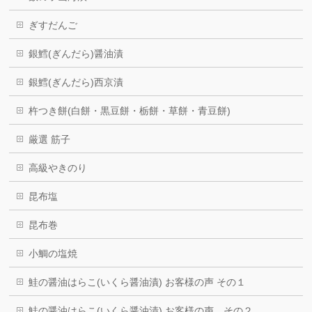
ぎすだんご
銀鱈(ぎんだら)醤油漬
銀鱈(ぎんだら)西京漬
杵つき餅(白餅・黒豆餅・栃餅・草餅・青豆餅)
厳選 筋子
高級やきのり
昆布塩
昆布巻
小鯛の塩焼
鮭の醤油はらこ(いくら醤油漬) お客様の声 その１
鮭の醤油はらこ(いくら醤油漬) お客様の声 その２