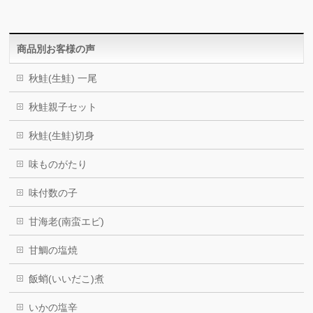
商品別お客様の声
秋鮭(生鮭) 一尾
秋鮭親子セット
秋鮭(生鮭)切身
味ものがたり
味付数の子
甘海老(南蛮エビ)
甘鯛の塩焼
飯蛸(いいだこ)煮
いかの塩辛