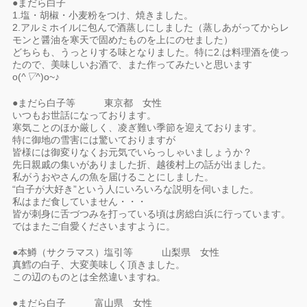
●まだら白子
1.塩・胡椒・小麦粉をつけ、焼きました。
2.アルミホイルに包んで酒蒸しにしました（蒸しあがってからレ
モンと醤油を寒天で固めたものを上にのせました）
どちらも、うっとりする味となりました。特に2.は料理酒を使っ
たので、美味しいお酒で、また作ってみたいと思います
o(
^▽^
)o~♪
●まだら白子等 東京都 女性
いつもお世話になっております。
寒気ことのほか厳しく、凌ぎ難い季節を迎えております。
特に御地の雪害には驚いておりますが
皆様には御変りなくお元気でいらっしゃいましょうか？
先日親戚の集いがありました折、越後村上の話が出ました。
私がうおやさんの魚を届けることにしました。
“白子が大好き”という人にいろいろな説明を伺いました。
私はまだ食していません・・・
皆が刺身に舌づつみを打っている頃は房総白浜に行っています。
ではまたご自愛くださいますように。
●本鱒（サクラマス）塩引等 山梨県 女性
真鱈の白子、大変美味しく頂きました。
この辺のものとは全然違いますね。
●まだら白子 富山県 女性