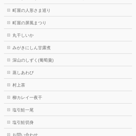
町屋の人形さま巡り
町屋の屏風まつり
丸干しいか
みがきにしん甘露煮
深山のしずく(葡萄羹)
蒸しあわび
村上茶
柳カレイ一夜干
塩引鮭一尾
塩引鮭切身
お問い合わせ