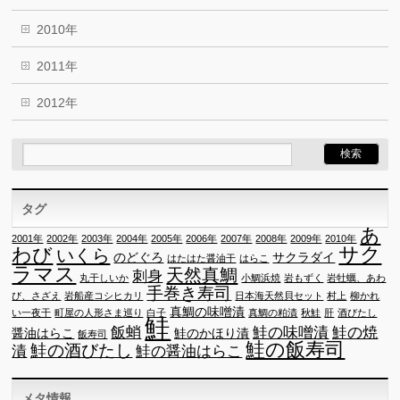
2010年
2011年
2012年
タグ
あ
2001年
2002年
2003年
2004年
2005年
2006年
2007年
2008年
2009年
2010年
サク
わび
いくら
のどぐろ
サクラダイ
はたはた醤油干
はらこ
ラマス
天然真鯛
刺身
丸干しいか
小鯛浜焼
岩もずく
岩牡蠣、あわ
手巻き寿司
び、さざえ
岩船産コシヒカリ
日本海天然貝セット
村上
柳かれ
真鯛の味噌漬
い一夜干
町屋の人形さま巡り
白子
真鯛の粕漬
秋鮭
肝
酒びたし
鮭
飯蛸
鮭の味噌漬
鮭の焼
醤油はらこ
鮭のかほり漬
飯寿司
鮭の飯寿司
鮭の酒びたし
漬
鮭の醤油はらこ
メタ情報