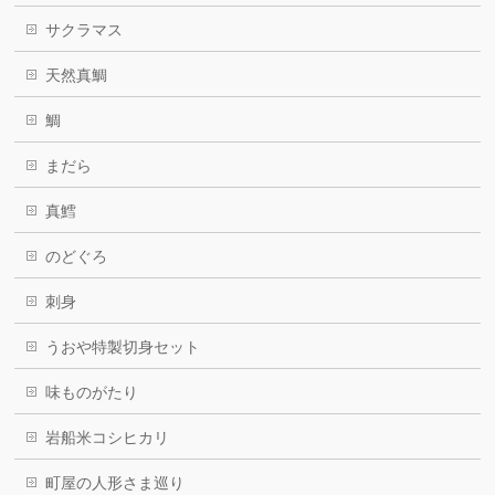
サクラマス
天然真鯛
鯛
まだら
真鱈
のどぐろ
刺身
うおや特製切身セット
味ものがたり
岩船米コシヒカリ
町屋の人形さま巡り