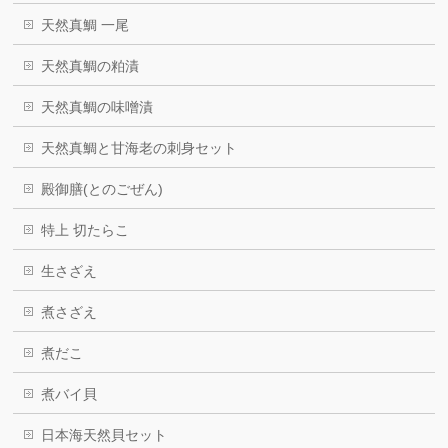
天然真鯛 一尾
天然真鯛の粕漬
天然真鯛の味噌漬
天然真鯛と甘海老の刺身セット
殿御膳(とのごぜん)
特上 切たらこ
生さざえ
煮さざえ
煮だこ
煮バイ貝
日本海天然貝セット