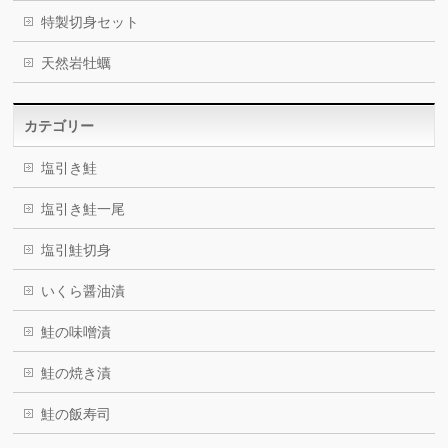
特製切身セット
天然岩牡蠣
カテゴリー
塩引き鮭
塩引き鮭一尾
塩引鮭切身
いくら醤油漬
鮭の味噌漬
鮭の焼き漬
鮭の飯寿司