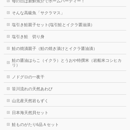
母の日は新鮮魚介でホームパーティー！
そんな高級魚「サクラマス」
塩引き鮭親子セット(塩引鮭とイクラ醤油漬）
塩引き鮭 切り身
鮭の焼漬親子（鮭の焼き漬けとイクラ醤油漬）
鮭の醤油はらこ（イクラ）とうおや特撰米（岩船米コシヒカ
リ）
ノドグロの一夜干
笹川流れの天然あわび
山北産天然岩もずく
日本海天然貝セット
鮭ものがたり6品Ａセット