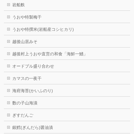
岩船麩
うおや特製梅干
うおや特撰米(岩船産コシヒカリ)
越後山居みそ
越後村上うおや直営の和食「海鮮一鰭」
オードブル盛り合わせ
カマスの一夜干
海府海苔(かいふのり)
数の子山海漬
ぎすだんご
銀鱈(ぎんだら)醤油漬