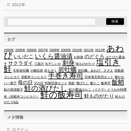
2012年
タグ
あわ
1999年
2005年
2006年
2007年
2008年
2009年
2010年
2011年
2012年
び
いくら醤油漬
いいだこ
のどぐろ
お刺身
はたはた醤油
塩引き
刺身
サクラダイ
干
三面川
丸干しいか
味ものがたり
鮭
岩牡蠣
天然岩牡蠣
小鯛浜焼
岩もずく
岩牡蠣、あわび、さざえ
岩船産
手巻き寿司
コシヒカリ
岩船米コシヒカリ
日本海天然貝セット
柳かれ
飯蛸
母の日
い一夜干
父の日
特製切身セット
秋鮭
酒びたし
飯たこ
飯寿司
鮭の酒びたし
鮭の焼漬親子
鮭の醤油はらこ（イクラ）とうおや特撰
鮭の飯寿司
鮭ものがたり
米（岩船米コシヒカリ）
鮭もの
がたり6品
メタ情報
ログイン