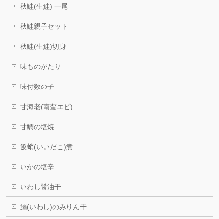
秋鮭(生鮭) 一尾
秋鮭親子セット
秋鮭(生鮭)切身
味ものがたり
味付数の子
甘海老(南蛮エビ)
甘鯛の塩焼
飯蛸(いいだこ)煮
いかの塩辛
いわし醤油干
鰯(いわし)のみりん干