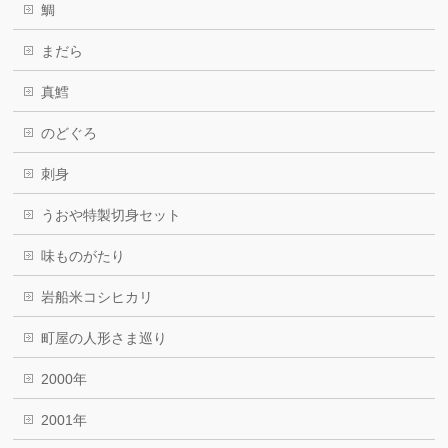
鯛
まだら
真鱈
のどぐろ
刺身
うおや特製切身セット
味ものがたり
岩船米コシヒカリ
町屋の人形さま巡り
2000年
2001年