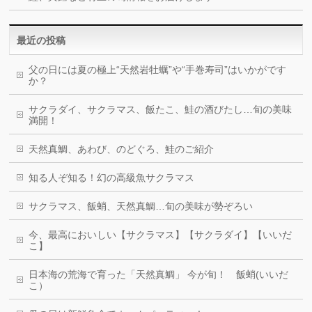
最近の投稿
父の日には夏の極上“天然岩牡蠣”や“手巻寿司”はいかがです
か？
サクラダイ、サクラマス、飯たこ、鮭の酒びたし…旬の美味
満開！
天然真鯛、あわび、のどぐろ、鮭のご紹介
知る人ぞ知る！幻の高級魚サクラマス
サクラマス、飯蛸、天然真鯛…旬の美味が勢ぞろい
今、最高においしい【サクラマス】【サクラダイ】【いいだ
こ】
日本海の荒海で育った「天然真鯛」 今が旬！ 飯蛸(いいだ
こ）