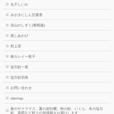
丸干しいか
みがきにしん甘露煮
深山のしずく(葡萄羹)
蒸しあわび
村上茶
柳カレイ一夜干
塩引鮭一尾
塩引鮭切身
お問い合わせ
sitemap
春のサクラマス、夏の岩牡蠣、秋の鮭、いくら、冬の塩引
鮭、真鱈など村上の旬情報をお届けします