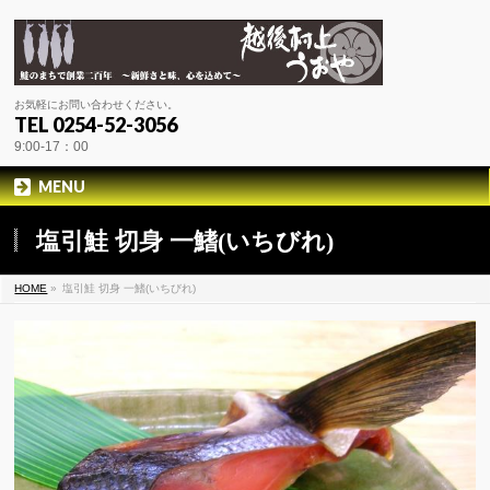
お気軽にお問い合わせください。
TEL 0254-52-3056
9:00-17：00
MENU
塩引鮭 切身 一鰭(いちびれ)
HOME
»
塩引鮭 切身 一鰭(いちびれ)