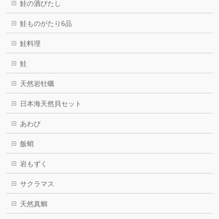
鮭の酒びたし
鮭ものがたり6品
鮭料理
鮭
天然岩牡蠣
日本海天然貝セット
あわび
飯蛸
岩もずく
サクラマス
天然真鯛