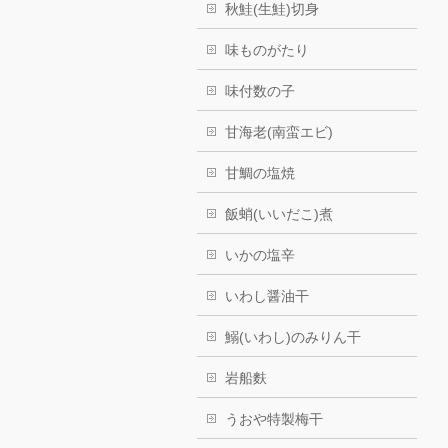
秋鮭(生鮭)切身
味ものがたり
味付数の子
甘海老(南蛮エビ)
甘鯛の塩焼
飯蛸(いいだこ)煮
いかの塩辛
いわし醤油干
鰯(いわし)のみりん干
岩船麩
うおや特製梅干