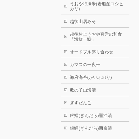
うおや特撰米(岩船産コシヒ
カリ)
越後山居みそ
越後村上うおや直営の和食
「海鮮一鰭」
オードブル盛り合わせ
カマスの一夜干
海府海苔(かいふのり)
数の子山海漬
ぎすだんご
銀鱈(ぎんだら)醤油漬
銀鱈(ぎんだら)西京漬