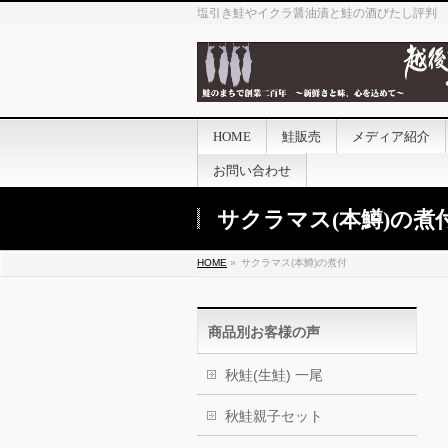
塩引き鮭やイクラ醤油漬と鮭の酒びたし評判
HOME
鮭販売
メディア紹介
お問い合わせ
サクラマス(本鱒)の煮
HOME
»
サクラマス(本鱒)の煮付
商品別お客様の声
秋鮭(生鮭) 一尾
秋鮭親子セット