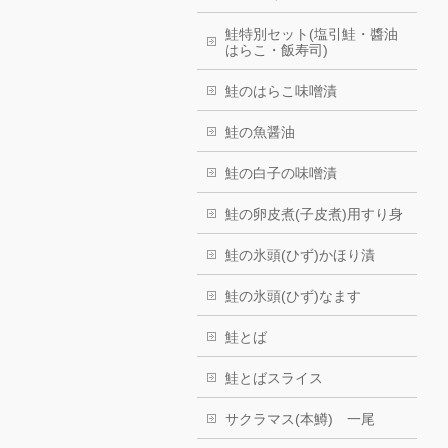
鮭特別セット(塩引鮭・醬油
はらこ・飯寿司)
鮭のはらこ味噌漬
鮭の魚醤油
鮭の白子の味噌漬
鮭の卵皮煮(子皮煮)用すり身
鮭の氷頭(ひず)かほり漬
鮭の氷頭(ひず)なます
鮭とば
鮭とばスライス
サクラマス(本鱒) 一尾