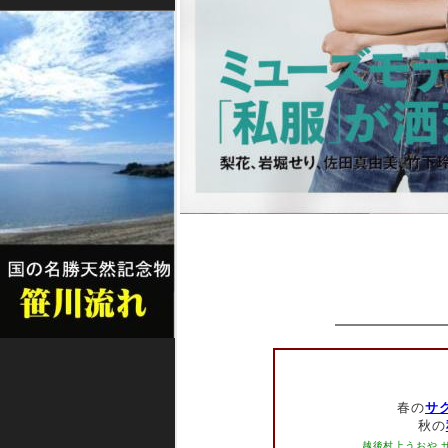
春の
サ
秋の
越後村上うおや 