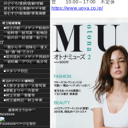
営 10:00～17:00 不定休
のどぐろ/
真鱈/
真鯛/
甘鯛
https://www.uoya.co.jp/
岩もずく/
お刺身/
ヤナギ鰈
笹むすび/姫御膳/屏風御膳
●
村上地域情報
■村上の鮭
メディア鮭紹介
鮭料理
鮭写真
鮭物語
鮭の日
鮭百選
鮭こう
ば
親から子
技味心
達人
鮭･酒･情･三さけ
■笹川流れ
メディア貝紹介
岩牡蠣
アワビ
魚介写
真
■スタッフ日記
●
村上のイベント/歳時記
■人形さま巡り
人形写真
■屏風まつり
六斎市
■村上大祭
骨董市
■村上歳時記
村上年表
越後村上うおや
facebook
Facebookページも宣伝