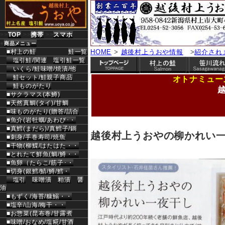
>>
TOP
>>
携帯
>>
スマホ
●
商品メニュー
■村上の鮭
鮭一覧
HOME
>
越後村上うおや情報
>
紹介され
塩引鮭/関連
塩引鮭一覧
いくら/鮭味噌/焼漬/他
鮭セット/鮭親子商品
オトナミュー
鮭ものがたり
■サクラマス(本鱒)
■天然真鯛(タイ)/甘鯛
■味ものがたり(贈答/詰合
■魚介(岩牡蠣/あわび･・
■真鱈(まだら)/真鱈子/鍋
越後村上うおやの柳かれい
■刺身/手巻寿司/焼魚
■干物(柳鰈/はたはた・・
■とれたて鮮魚(鯛/鱒・・
■魚卵（たらこ/筋子･・
■切身(銀鱈/鯖/鱒/鱈・
塩引
味噌漬
粕漬
醤
油
■もずく/海苔/糠鰯・・
■塩辛/山海/梅干・・
■お惣菜(昆布巻/甘露煮
■味噌/おなめ/塩糀/甘酒