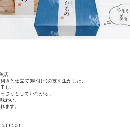
し
魚店、
利きと仕立て(味付け)の技を生かした、
夜干し。
あっさりとしていながら、
の味わい。
られます。
8
53-6500