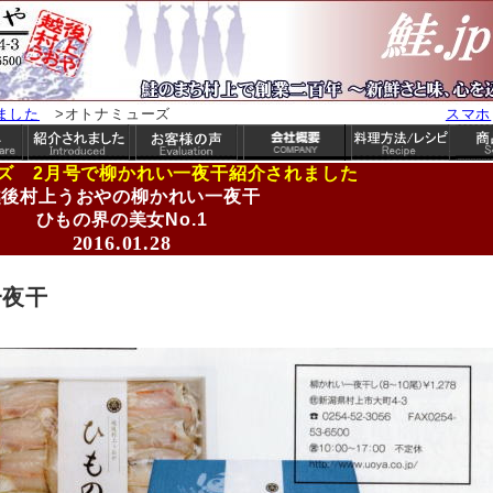
ました
>オトナミューズ
スマホ
ズ 2月号で柳かれい一夜干紹介されました
越後村上うおやの柳かれい一夜干
ひもの界の美女No.1
2016.01.28
一夜干