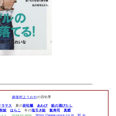
越後村上うおや
の四旬季
クラマス
夏の
岩牡蠣
あわび
鮭の酒びたし
秋鮭
はらこ
冬の
塩引き鮭
飯寿司
真鱈
https://www.uoya.co.jp
鮭.jp
サイト
0254-52-3056