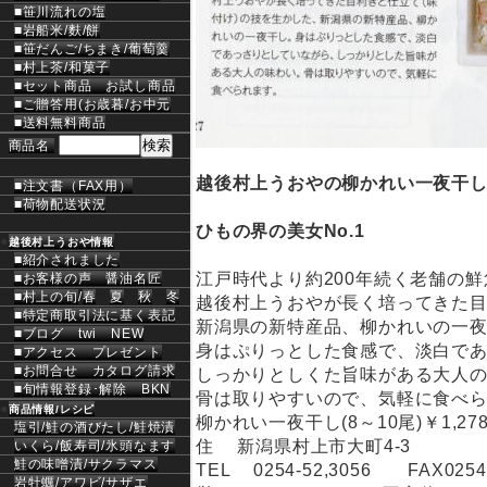
■笹川流れの塩
■岩船米/麩/餅
■笹だんご/ちまき/葡萄羹
■村上茶/和菓子
■セット商品
お試し商品
■ご贈答用(お歳暮/お中元
■送料無料商品
商品名
越後村上うおやの柳かれい一夜干
■注文書（FAX用）
■荷物配送状況
ひもの界の美女No.1
●
越後村上うおや情報
■紹介されました
江戸時代より約200年続く老舗の鮮
■お客様の声
醤油名匠
■村上の旬
/
春
夏
秋
冬
越後村上うおやが長く培ってきた目
■特定商取引法に基く表記
新潟県の新特産品、柳かれいの一
■ブログ
twi
NEW
身はぷりっとした食感で、淡白で
■アクセス
プレゼント
■お問合せ
カタログ請求
しっかりとしくた旨味がある大人
■旬情報登録･解除
BKN
骨は取りやすいので、気軽に食べ
●
商品情報/レシピ
柳かれい一夜干し(8～10尾)￥1,27
塩引/
鮭の酒びたし/
鮭焼漬
住 新潟県村上市大町4-3
いくら/
飯寿司/
氷頭なます
鮭の味噌漬/
サクラマス
TEL 0254-52,3056 FAX0254-
岩牡蠣/
アワビ/
サザエ