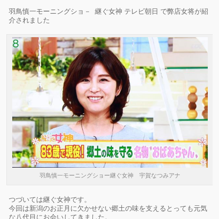
羽鳥慎一モーニングショ－ 継ぐ女神 テレビ朝日 で弊店女将が紹
介されました
羽鳥慎一モーニングショー継ぐ女神 宇賀なつみアナ
つづいては継ぐ女神です。
今回は新潟のお正月に欠かせない郷土の味を支えるとっても元気
な八代目にお会いしてきました。