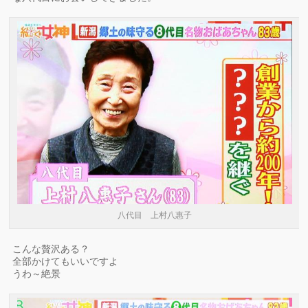
八代目 上村八惠子
こんな贅沢ある？
全部かけてもいいですよ
うわ～絶景