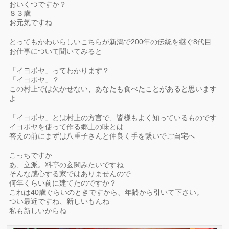
おいくつですか？
８３歳
お元気ですね
とってもかわいらしいこちらが新潟で200年の伝統を継ぐ8代目
お仕事について聞いてみると
「イヨボヤ」ってわかります？
「イヨボヤ」？
この村上では欠かせない、あなたも食べたことがあると思います
よ
「イヨボヤ」とは村上の方言で、皆様もよく知っているものです
イヨボヤを使って作る郷土の味とは
答えの前にまずは八重子さんと仲良く手を繋いでご自宅へ
こっちですか
あ、立派。料亭の玄関みたいですね
そんな感心する家ではありませんので
何年くらい前に建てたのですか？
これは40歳ぐらいのときですから、年齢から引いて下さい。
つい最近ですね、新しいもんね
私も新しいからね