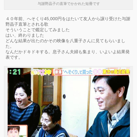
与謝野晶子の直筆でかかれた短冊です
４０年前、へそくり45,000円をはたいて友人から譲り受けた与謝
野晶子直筆とされる歌
そういうことで鑑定してみました
はい、終わりました
どんな結果が出たのかその映像を八重子さんに見てもらいまし
た。
なんだかドキドキする。息子さん夫婦も集まり、いよいよ結果発
表です。