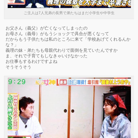
ご主人は7人兄弟の長男で弟たちはまだ小学生や中学生
お父さん（義父）が亡くなってしまったの
お母さん（義母）がもうショックで具合が悪くなって
だからもう子供たちは私のところに来て「学校あげてくれるんか
な？」
義理の妹・弟たちも母親代わりで面倒を見ていたんですか
ま、それで子育てもしなきゃいけなかった
お仕事もするわけですよね
そうそうそう