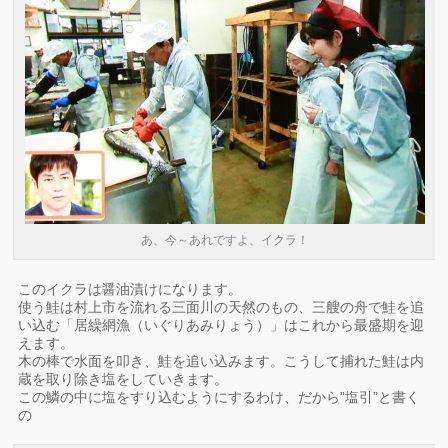
あ、今～あれですよ、イクラ！
このイクラは醤油漬けになります。
使う鮭は村上市を流れる三面川の天然のもの、三艘の舟で鮭を追
い込む「居繰網漁（いぐりあみりょう）」はこれから最盛期を迎
えます。
木の棒で水面を叩き、鮭を追い込みます。こうして捕れた鮭は内
蔵を取り除き塩をしていきます。
この鱗の中に塩をすり込むようにするわけ、だから”塩引”と書く
の