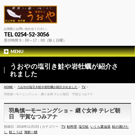
お気軽にお問い合わせください。
TEL 0254-52-3056
受付時間 9：00～17：00（除く日曜）
MENU
うおやの塩引き鮭や岩牡蠣が紹介さ
れました
HOME
»
うおやの塩引き鮭や岩牡蠣が紹介されました
»
TV
»
羽鳥慎一モーニングショ－ 継ぐ女神 テレビ朝日 宇賀なつみアナ
羽鳥慎一モーニングショ－ 継ぐ女神 テレビ朝
日 宇賀なつみアナ
投稿日 : 2016年11月2日 | カテゴリー :
TV
,
鮭料理
,
塩引鮭
,
いくら醤油漬
,
鮭の酒びた
し
,
鮭こうば
,
海鮮一鰭