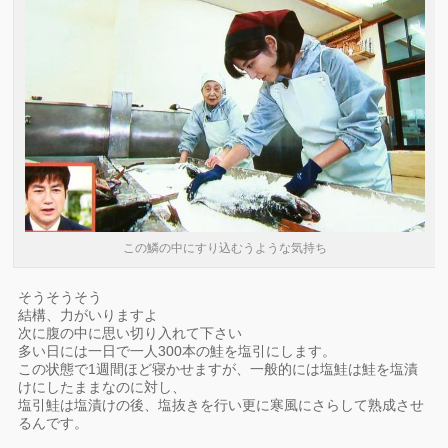
この鱗の中にすり込むうような気持ち
そうそうそう
結構、力がいりますよ
次に腹の中に思い切り入れて下さい
多い日には一日で一人300本の鮭を塩引にします。
この状態で1週間ほど寝かせますが、一般的には塩鮭は鮭を塩漬
けにしたままなのに対し、
塩引鮭は塩漬けの後、塩抜きを行い更に寒風にさらして熟成させ
るんです。