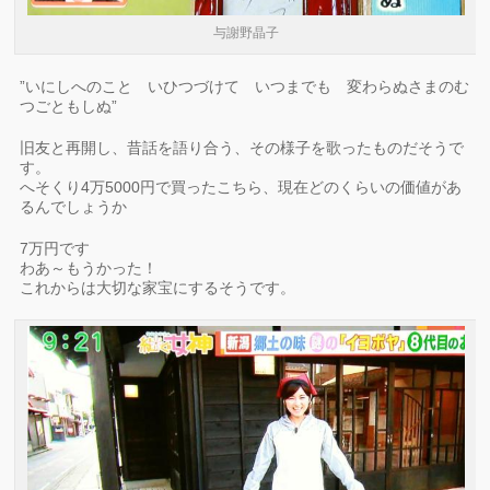
与謝野晶子
”いにしへのこと いひつづけて いつまでも 変わらぬさまのむ
つごともしぬ”
旧友と再開し、昔話を語り合う、その様子を歌ったものだそうで
す。
へそくり4万5000円で買ったこちら、現在どのくらいの価値があ
るんでしょうか
7万円です
わあ～もうかった！
これからは大切な家宝にするそうです。