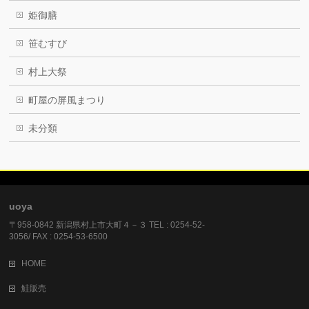
姫御膳
笹むすび
村上大祭
町屋の屏風まつり
未分類
uoya
〒958-0842 新潟県村上市大町４－３ TEL : 0254-52-
3056/ FAX : 0254-53-6500
HOME
鮭販売