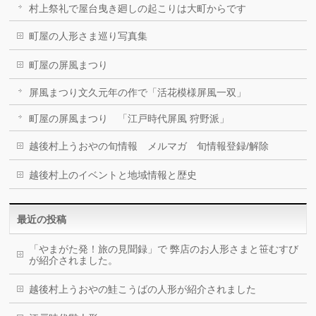
村上祭礼で屋台曳き廻しの起こりは大町からです
町屋の人形さま巡り写真集
町屋の屏風まつり
屏風まつり文久元年の作で「活花模様屏風一双」
町屋の屏風まつり 「江戸時代屏風 狩野派」
越後村上うおやの旬情報 メルマガ 旬情報登録/解除
越後村上のイベントと地域情報と歴史
最近の投稿
「やまがた発！旅の見聞録」で 弊店のお人形さまと笹むすび
が紹介されました。
越後村上うおやの鮭こうばの人形が紹介されました