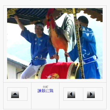
大町
諫鼓に鶏