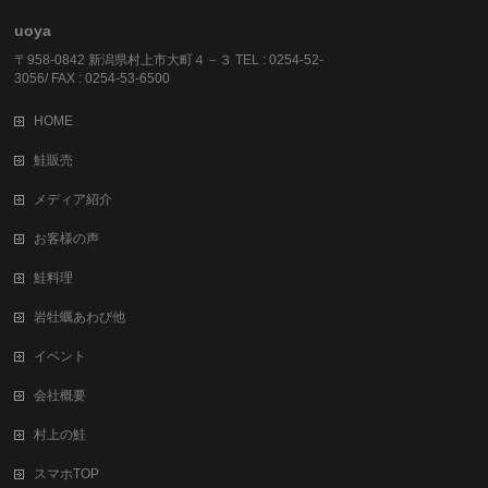
uoya
〒958-0842 新潟県村上市大町４－３ TEL : 0254-52-
3056/ FAX : 0254-53-6500
HOME
鮭販売
メディア紹介
お客様の声
鮭料理
岩牡蠣あわび他
イベント
会社概要
村上の鮭
スマホTOP