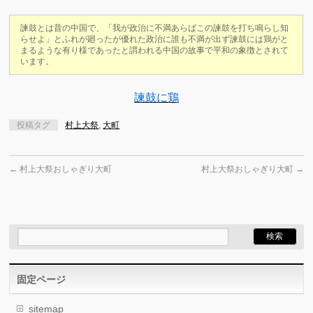
諫鼓とは昔の中国で、「我が政治に不満あらばこの諫鼓を打ち鳴らし知
らせよ」とふれが廻ったが優れた政治に誰も不満が出ず諫鼓には鶏がと
まるような有り様であったと謂われる中国の故事で平和の象徴とされて
います。
諫鼓に鶏
投稿タグ
村上大祭
,
大町
←
村上大祭おしゃぎり大町
村上大祭おしゃぎり大町
→
固定ページ
sitemap