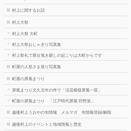
村上に関するお話
村上大祭
村上大祭 大町
村上大祭おしゃぎり写真集
村上祭礼で屋台曳き廻しの起こりは大町からです
町屋の人形さま巡り写真集
町屋の屏風まつり
屏風まつり文久元年の作で「活花模様屏風一双」
町屋の屏風まつり 「江戸時代屏風 狩野派」
越後村上うおやの旬情報 メルマガ 旬情報登録/解除
越後村上のイベントと地域情報と歴史