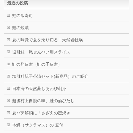
最近の投稿
鮭の飯寿司
鮭の焼漬
夏の味覚で夏を乗り切る！天然岩牡蠣
塩引鮭 尾せんべい用スライス
鮭の卵皮煮（鮭の子皮煮）
塩引鮭親子茶漬セット(新商品）のご紹介
日本海の天然蒸しあわび刺身
越後村上自慢の味、鮭の酒びたし
夏バテ解消に！さざえの壺焼き
本鱒（サクラマス）の 煮付