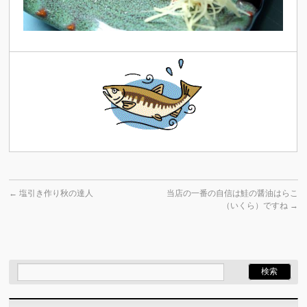
←
塩引き作り秋の達人
当店の一番の自信は鮭の醤油はらこ
（いくら）ですね
→