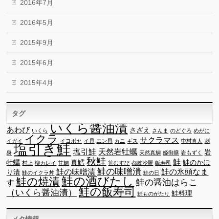
2016年7月
2016年5月
2015年9月
2015年6月
2015年4月
タグ
いくら醤油漬
あわび
さざえ
いくら
さんま
のどぐろ
めがに
イクラ
サクラマス
イガイ
イヨポヤ
イ貝
エン貝
カニ
ギス
中村直人
刺
塩引き鮭
塩引鮭
天然岩牡蠣
岩
身
天然真鯛
姫御膳
岩もずく
秋鮭
鮭
牡蠣
真鱈
鮭のかほ
村上
柳カレイ
甘鯛
笹むすび
都岐沙羅
飯寿司
鮭の味噌潰
鮭の味噌漬
鮭の氷頭なま
り漬
鮭のイクラ丼
鮭の日
鮭の酒びたし
鮭の焼漬
鮭の醤油はらこ
す
鮭の飯寿司
（いくら醤油漬）
鮭料理
鮭ものがたり