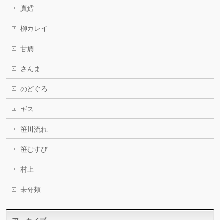
真鱈
柳カレイ
甘鯛
さんま
のどぐろ
ギス
笹川流れ
笹むすび
村上
未分類