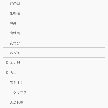
鮭の日
姫御膳
刺身
岩牡蠣
あわび
さざえ
エン貝
カニ
岩もずく
サクラマス
天然真鯛