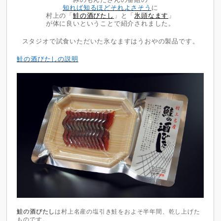
知れば知るほどそれよさそう
に
村上の「
鮭の酒びたし
」と「
氷頭なます
」
が体に良いということで紹介されました。
スタジオで試食いただいた氷なますはうおやの製品です。
鮭の酒びたしの説明
鮭の酒びたし
は村上名産の塩引き鮭をおよそ半年間、乾し上げた
ものです。