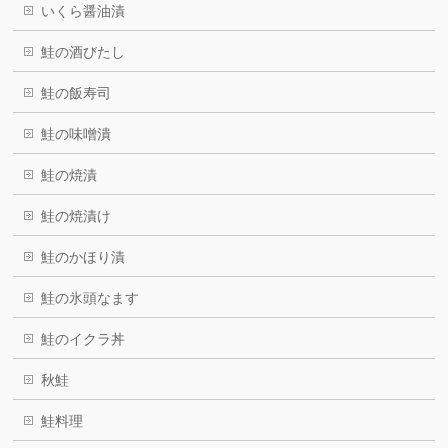
いくら醤油漬
鮭の酒びたし
鮭の飯寿司
鮭の味噌潰
鮭の焼漬
鮭の焼漬け
鮭のかほり漬
鮭の氷頭なます
鮭のイクラ丼
秋鮭
鮭料理