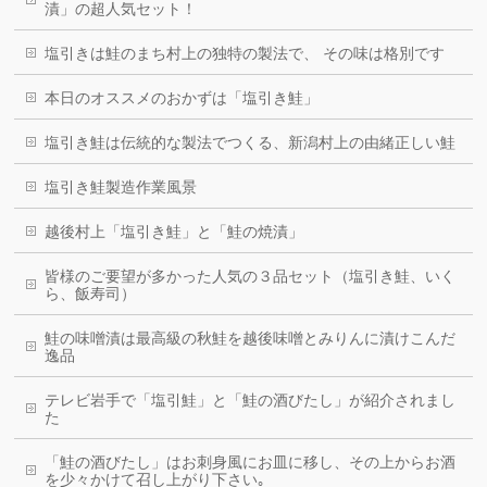
漬」の超人気セット！
塩引きは鮭のまち村上の独特の製法で、 その味は格別です
本日のオススメのおかずは「塩引き鮭」
塩引き鮭は伝統的な製法でつくる、新潟村上の由緒正しい鮭
塩引き鮭製造作業風景
越後村上「塩引き鮭」と「鮭の焼漬」
皆様のご要望が多かった人気の３品セット（塩引き鮭、いく
ら、飯寿司）
鮭の味噌漬は最高級の秋鮭を越後味噌とみりんに漬けこんだ
逸品
テレビ岩手で「塩引鮭」と「鮭の酒びたし」が紹介されまし
た
「鮭の酒びたし」はお刺身風にお皿に移し、その上からお酒
を少々かけて召し上がり下さい｡