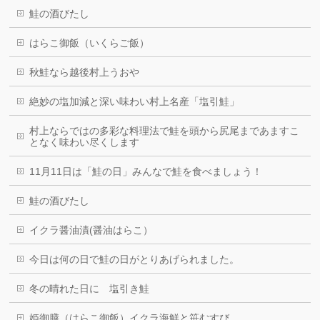
鮭の酒びたし
はらこ御飯（いくらご飯）
秋鮭なら越後村上うおや
絶妙の塩加減と深い味わい村上名産「塩引鮭」
村上ならではの多彩な料理法で鮭を頭から尻尾まであますこ
となく味わい尽くします
11月11日は「鮭の日」みんなで鮭を食べましょう！
鮭の酒びたし
イクラ醤油漬(醤油はらこ）
今日は何の日で鮭の日がとりあげられました。
冬の晴れた日に 塩引き鮭
姫御膳（はらこ御飯）イクラ海鮮と笹むすび