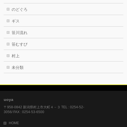
のどぐろ
ギス
笹川流れ
笹むすび
村上
未分類
uoya
〒958-0842 新潟県村上市大町４－３ TEL : 0254-52-
3056/ FAX : 0254-53-6500
HOME