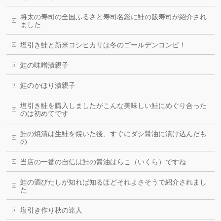
将太の寿司の全国ふるさと寿司名鑑に鮭の飯寿司が紹介され
ました
塩引き鮭と新米コシヒカリは冬のゴールデンコンビ！
鮭の味噌漬親子
鮭のかほり漬親子
塩引き鮭を購入しましたがこんな美味しい鮭にめぐり合った
のは初めてです
鮭の焼漬は生鮭を焼いた後、すぐにダシ醤油に漬け込んだも
の
当店の一番の自信は鮭の醤油はらこ（いくら）ですね
鮭の酒びたしが知れば知るほどそれよさそうで紹介されまし
た
塩引き作り秋の達人