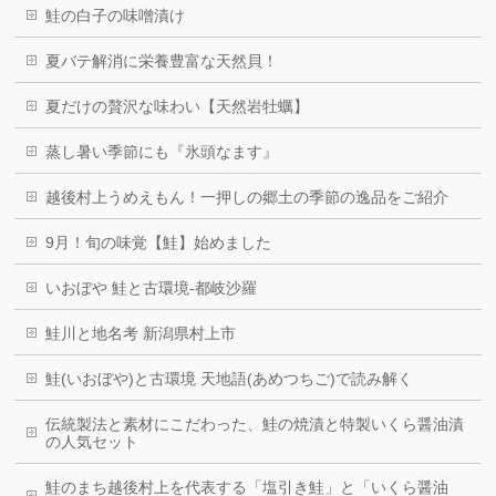
鮭の白子の味噌漬け
夏バテ解消に栄養豊富な天然貝！
夏だけの贅沢な味わい【天然岩牡蠣】
蒸し暑い季節にも『氷頭なます』
越後村上うめえもん！一押しの郷土の季節の逸品をご紹介
9月！旬の味覚【鮭】始めました
いおぼや 鮭と古環境-都岐沙羅
鮭川と地名考 新潟県村上市
鮭(いおぼや)と古環境 天地語(あめつちご)で読み解く
伝統製法と素材にこだわった、鮭の焼漬と特製いくら醤油漬
の人気セット
鮭のまち越後村上を代表する「塩引き鮭」と「いくら醤油