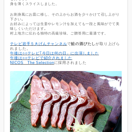
身を薄くスライスしました。
お刺身風にお皿に移し、その上からお酒を少々かけて召し上がり
下さい｡
お好みによっては生姜やレモン汁を加えても一段と風味がでて美
味しくいただけます｡
村上地方に伝わる独特の高級珍味。ご贈答用に最適です。
テレビ岩手５きげんチャンネル
で
鮭の酒びたし
が取り上げら
れました。
午後は○○
テレビ｢今日は何の日」に出演しました
午後は○○テレビで紹介されました
NICOS The Selection
に採用されました