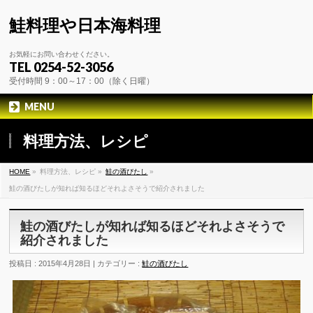
鮭料理や日本海料理
お気軽にお問い合わせください。
TEL 0254-52-3056
受付時間 9：00～17：00（除く日曜）
MENU
料理方法、レシピ
HOME
»
料理方法、レシピ »
鮭の酒びたし
»
鮭の酒びたしが知れば知るほどそれよさそうで紹介されました
鮭の酒びたしが知れば知るほどそれよさそうで
紹介されました
投稿日 : 2015年4月28日 | カテゴリー :
鮭の酒びたし