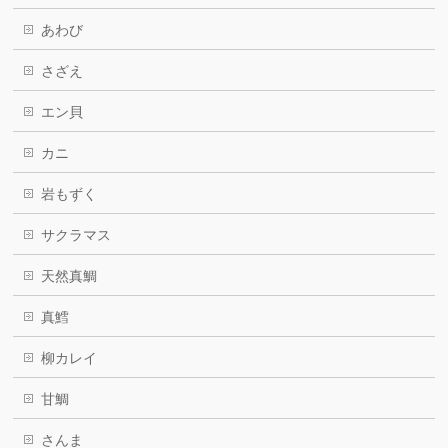
あわび
さざえ
エン貝
カニ
岩もずく
サクラマス
天然真鯛
真鱈
柳カレイ
甘鯛
さんま