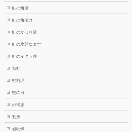
鮭の焼漬
鮭の焼漬け
鮭のかほり漬
鮭の氷頭なます
鮭のイクラ丼
秋鮭
鮭料理
鮭の日
姫御膳
刺身
岩牡蠣