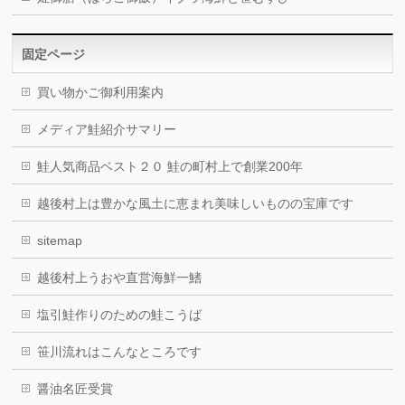
固定ページ
買い物かご御利用案内
メディア鮭紹介サマリー
鮭人気商品ベスト２０ 鮭の町村上で創業200年
越後村上は豊かな風土に恵まれ美味しいものの宝庫です
sitemap
越後村上うおや直営海鮮一鰭
塩引鮭作りのための鮭こうば
笹川流れはこんなところです
醤油名匠受賞