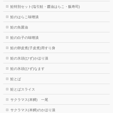
鮭特別セット(塩引鮭・醬油はらこ・飯寿司)
鮭のはらこ味噌漬
鮭の魚醤油
鮭の白子の味噌漬
鮭の卵皮煮(子皮煮)用すり身
鮭の氷頭(ひず)かほり漬
鮭の氷頭(ひず)なます
鮭とば
鮭とばスライス
サクラマス(本鱒) 一尾
サクラマス(本鱒)のかほり漬