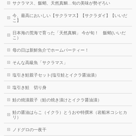
サクラマス、飯蛸、天然真鯛…旬の美味が勢ぞろい
今、最高においしい【サクラマス】【サクラダイ】【いいだ
こ】
日本海の荒海で育った「天然真鯛」 今が旬！ 飯蛸(いいだ
こ）
母の日は新鮮魚介でホームパーティー！
そんな高級魚「サクラマス」
塩引き鮭親子セット(塩引鮭とイクラ醤油漬）
塩引き鮭 切り身
鮭の焼漬親子（鮭の焼き漬けとイクラ醤油漬）
鮭の醤油はらこ（イクラ）とうおや特撰米（岩船米コシヒカ
リ）
ノドグロの一夜干