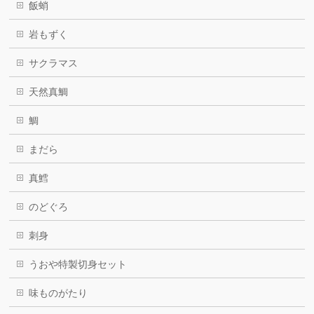
飯蛸
岩もずく
サクラマス
天然真鯛
鯛
まだら
真鱈
のどぐろ
刺身
うおや特製切身セット
味ものがたり