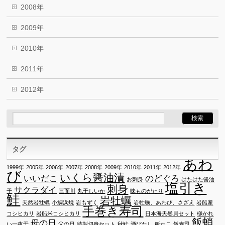
2008年
2009年
2010年
2011年
2012年
タグ
あわ
1999年
2005年
2006年
2007年
2008年
2009年
2010年
2011年
2012年
び
いくら醤油漬
いいだこ
のどぐろ
お刺身
はたはた醤油
塩引き
刺身
サクラダイ
干
三面川
丸干しいか
味ものがたり
鮭
岩牡蠣
天然岩牡蠣
小鯛浜焼
岩もずく
岩牡蠣、あわび、さざえ
岩船産
手巻き寿司
コシヒカリ
岩船米コシヒカリ
日本海天然貝セット
柳かれ
飯蛸
母の日
い一夜干
父の日
特製切身セット
秋鮭
酒びたし
飯たこ
飯寿司