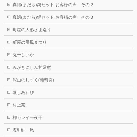
真鱈(まだら)鍋セット お客様の声 その２
真鱈(まだら)鍋セット お客様の声 その３
町屋の人形さま巡り
町屋の屏風まつり
丸干しいか
みがきにしん甘露煮
深山のしずく(葡萄羹)
蒸しあわび
村上茶
柳カレイ一夜干
塩引鮭一尾