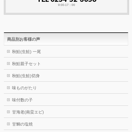
9:00-17：00
商品別お客様の声
秋鮭(生鮭) 一尾
秋鮭親子セット
秋鮭(生鮭)切身
味ものがたり
味付数の子
甘海老(南蛮エビ)
甘鯛の塩焼