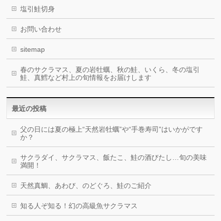
塩引鮭切身
お問い合わせ
sitemap
春のサクラマス、夏の岩牡蠣、秋の鮭、いくら、冬の塩引
鮭、真鱈など村上の旬情報をお届けします
最近の投稿
父の日には夏の極上“天然岩牡蠣”や“手巻寿司”はいかがです
か？
サクラダイ、サクラマス、飯たこ、鮭の酒びたし…旬の美味
満開！
天然真鯛、あわび、のどぐろ、鮭のご紹介
知る人ぞ知る！幻の高級魚サクラマス