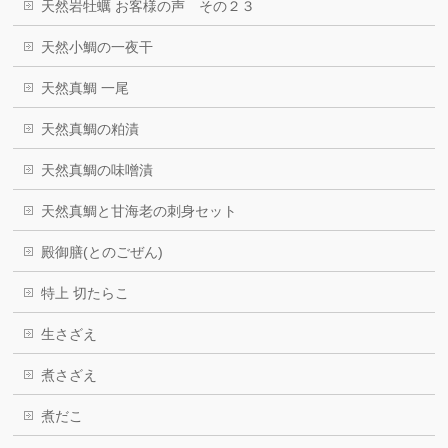
天然岩牡蠣 お客様の声 その２３
天然小鯛の一夜干
天然真鯛 一尾
天然真鯛の粕漬
天然真鯛の味噌漬
天然真鯛と甘海老の刺身セット
殿御膳(とのごぜん)
特上 切たらこ
生さざえ
煮さざえ
煮だこ