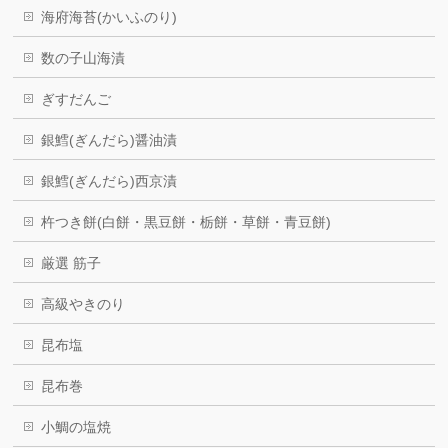
海府海苔(かいふのり)
数の子山海漬
ぎすだんご
銀鱈(ぎんだら)醤油漬
銀鱈(ぎんだら)西京漬
杵つき餅(白餅・黒豆餅・栃餅・草餅・青豆餅)
厳選 筋子
高級やきのり
昆布塩
昆布巻
小鯛の塩焼