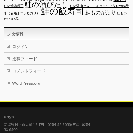
鮭の酒びたし
鮭の焼漬親子
鮭の醤油はらこ（イクラ）とうおや特撰
鮭の飯寿司
鮭ものがたり
米（岩船米コシヒカリ）
鮭もの
がたり6品
メタ情報
ログイン
投稿フィード
コメントフィード
WordPress.org
uoya
新潟県村上市大町4-3 TEL : 0254-52-3056/ FAX : 0254-
53-6500