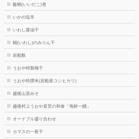
飯蛸(いいだこ)煮
いかの塩辛
いわし醤油干
鰯(いわし)のみりん干
岩船麩
うおや特製梅干
うおや特撰米(岩船産コシヒカリ)
越後山居みそ
越後村上うおや直営の和食「海鮮一鰭」
オードブル盛り合わせ
カマスの一夜干