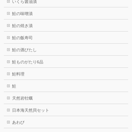
いくら醤油漬
鮭の味噌漬
鮭の焼き漬
鮭の飯寿司
鮭の酒びたし
鮭ものがたり6品
鮭料理
鮭
天然岩牡蠣
日本海天然貝セット
あわび