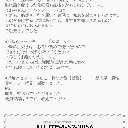
鮭物語と銘うった化粧箱も品格をかもし出しています。
うおやさんの、パンフレットには、
どれも、綺麗さ、行き届いた表現に、知恵を感じさせられます。
しのぎをけずる市場にあっても、ますます発展されるものと、
期待せずにはおられません。
ご馳走さまでした
●浜焼きセット等 千葉県 女性
小鯛の浜焼きは、お食い初めで使いたいので、
できればそれっぽく焼いてください。
よろしくお願いいたします。
また、のどくろは以前新潟に訪れた時に食べ、
とてもおいしかったので楽しみです。
●浜焼きセット 煮だこ 杵つき餅【栃餅】 新潟県 男性
貴社テレビ拝見、感動しました。
PS
昨冬、鮭送っていただきました。
会員登録は？です。教えて下さい。
お気軽にお問い合わせください。
TEL 0254-52-3056