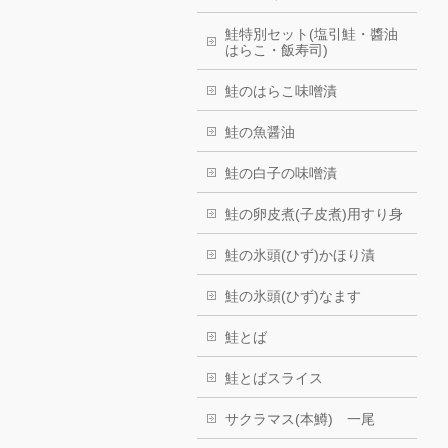
鮭特別セット(塩引鮭・醬油
はらこ・飯寿司)
鮭のはらこ味噌漬
鮭の魚醤油
鮭の白子の味噌漬
鮭の卵皮煮(子皮煮)用すり身
鮭の氷頭(ひず)かほり漬
鮭の氷頭(ひず)なます
鮭とば
鮭とばスライス
サクラマス(本鱒) 一尾