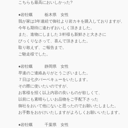
こちらも最高においしかった?
●岩牡蠣 栃木県 女性
我が家は3年連続で御社より岩カキを購入しておりますが、
今年も期待に違わずおいしく頂きました。
また、進物にしました３軒様も新鮮さと大きさに
びっくりなさって、喜んで頂きました。
取り敢えず、ご報告まで。
ご馳走様でした。
●岩牡蠣 静岡県 女性
早速のご連絡ありがとうございました。
７日は七夕バーベキューをいたします。
その際に使いたいのですが、
お客様を招く以上内容の良いものが欲しくて、
以前にも素晴らしいお品物をご手配下さった
御社をおいて他にないと思ったのでお願いたしました。
お手数をおかけいたしますがよろしくお願いいたします。
●岩牡蠣 千葉県 女性