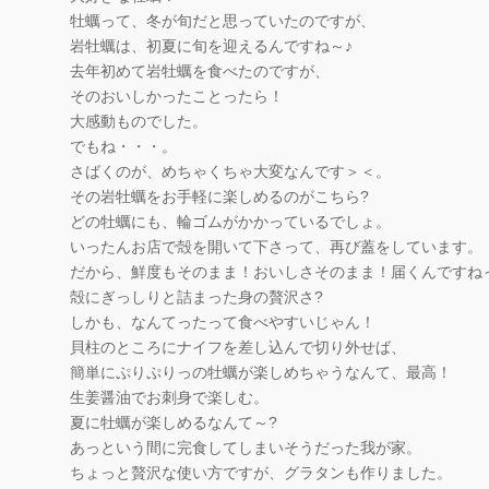
牡蠣って、冬が旬だと思っていたのですが、
岩牡蠣は、初夏に旬を迎えるんですね～♪
去年初めて岩牡蠣を食べたのですが、
そのおいしかったことったら！
大感動ものでした。
でもね・・・。
さばくのが、めちゃくちゃ大変なんです＞＜。
その岩牡蠣をお手軽に楽しめるのがこちら?
どの牡蠣にも、輪ゴムがかかっているでしょ。
いったんお店で殻を開いて下さって、再び蓋をしています。
だから、鮮度もそのまま！おいしさそのまま！届くんですね
殻にぎっしりと詰まった身の贅沢さ?
しかも、なんてったって食べやすいじゃん！
貝柱のところにナイフを差し込んで切り外せば、
簡単にぷりぷりっの牡蠣が楽しめちゃうなんて、最高！
生姜醤油でお刺身で楽しむ。
夏に牡蠣が楽しめるなんて～?
あっという間に完食してしまいそうだった我が家。
ちょっと贅沢な使い方ですが、グラタンも作りました。