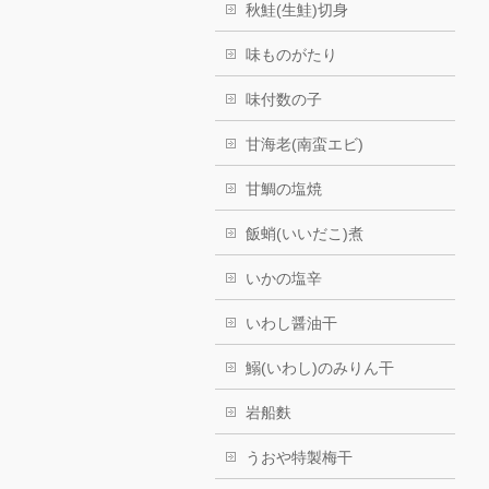
秋鮭(生鮭)切身
味ものがたり
味付数の子
甘海老(南蛮エビ)
甘鯛の塩焼
飯蛸(いいだこ)煮
いかの塩辛
いわし醤油干
鰯(いわし)のみりん干
岩船麩
うおや特製梅干