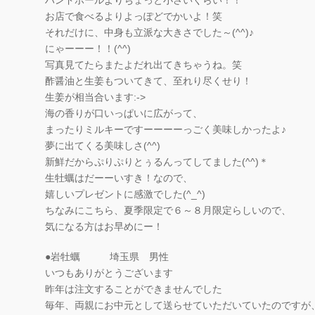
お店で食べるよりよっぽどでかいよ！笑
それだけに、中身も立派な大きさでした～(^^)♪
にゃーーー！！(^^)
写真見てたらまたよだれ出てきちゃうね。笑
酢醤油と生姜もついてきて、至れり尽くせり！
生姜が相当合います:->
海の香りが口いっぱいに広がって、
まったりミルキーですーーーーっごく美味しかったよ♪
夢に出てくる美味しさ(^^)
新鮮だからぷりぷりとぅるんってしてました(^^)＊
生牡蠣はだーーいすき！なので、
嬉しいプレゼントに感激でした(^_^)
ちなみにこちら、夏季限定で６～８月限定らしいので、
気になる方はお早めにー！
●岩牡蠣 埼玉県 男性
いつもありがとうございます
昨年は注文することができませんでした
毎年、両親にお中元として送らせていただいていたのですが