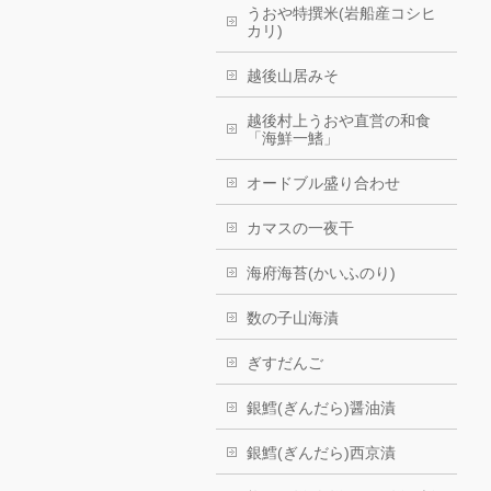
うおや特撰米(岩船産コシヒ
カリ)
越後山居みそ
越後村上うおや直営の和食
「海鮮一鰭」
オードブル盛り合わせ
カマスの一夜干
海府海苔(かいふのり)
数の子山海漬
ぎすだんご
銀鱈(ぎんだら)醤油漬
銀鱈(ぎんだら)西京漬