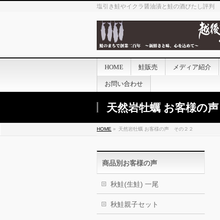
塩引き鮭やイクラ醤油漬と鮭の酒びたし評判
HOME
鮭販売
メディア紹介
お問い合わせ
天然岩牡蠣 お客様の
HOME
»
天然岩牡蠣 お客様の声 その２２
商品別お客様の声
秋鮭(生鮭) 一尾
秋鮭親子セット