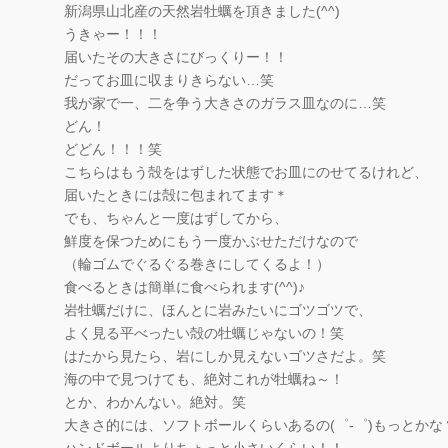
新潟県山北産の天然岩牡蠣を頂きました(^^)
うきゃー！！！
届いたその大きさにびっくりー！！
だってお皿に収まりきらない…笑
我が家で一、二を争う大きさのガラス皿なのに…笑
どん！
どどん！！！笑
こちらはもう殻をはずした状態でお皿にのせてるけれど、
届いたときには殻に包まれてます＊
でも、ちゃんと一度はずしてから、
鮮度を保つためにもう一度かぶせただけなので
（輪ゴムでぐるぐる巻きにしてくるよ！）
食べるときは簡単に食べられます(^^)♪
岩牡蠣だけに、ほんとに岩みたいにゴツゴツで、
よく見る平べったい殻の牡蠣じゃないの！笑
はたから見たら、岩にしか見えないゴツさだよ。笑
海の中で見つけても、絶対これが牡蠣ね～！
とか、わかんない。絶対。笑
大きさ的には、ソフトボールくらいあるの(゜-゜)もっとかな
ハンドボールよりちょっと小さいくらい！！