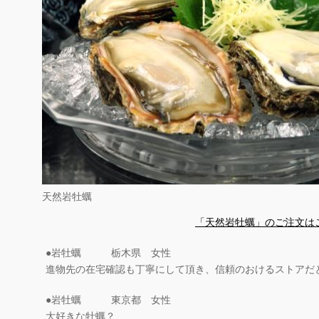
天然岩牡蠣
「天然岩牡蠣」のご注文は
●岩牡蠣 栃木県 女性
進物先の在宅確認も丁寧にして頂き、信頼のおけるストアだ
●岩牡蠣 東京都 女性
大好きな牡蠣？