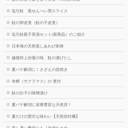
塩引鮭 尾せんべい用スライス
鮭の卵皮煮（鮭の子皮煮）
塩引鮭親子茶漬セット(新商品）のご紹介
日本海の天然蒸しあわび刺身
越後村上自慢の味、鮭の酒びたし
夏バテ解消に！さざえの壺焼き
本鱒（サクラマス）の 煮付
鮭の白子の味噌漬け
夏バテ解消に栄養豊富な天然貝！
夏だけの贅沢な味わい【天然岩牡蠣】