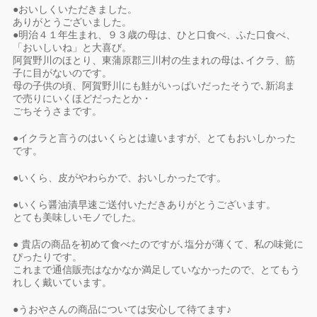
●おいしくいただきました。
ありがとうございました。
●明治４１年生まれ、９３歳の母は、ひと口食べ、ふた口食べ、
「おいしいね」と大喜び。
阿賀野川のほとり、東蒲原郡三川村の生まれの母は､イクラ、筋
子に目がないのです。
母の子供の頃、阿賀野川にも鮭がいっぱいだったそうで､新潟ま
で売りにいくほどだったとか・
ごちそうさまです。
●イクラと言うのはいくらとは違いますが、とてもおいしかった
です。
●いくら、皮がやわらかで、おいしかったです。
●いくら醤油漬早速ご送付いただきありがとうございます。
とても美味しいモノでした。
● 貴店の商品を初めて食べたのですが､塩分が薄くて、私の味覚に
ぴったりです。
これまで通信販売はなかなか満足していなかったので、とてもう
れしく戴いています。
●うおやさんの商品については安心して待てます♪