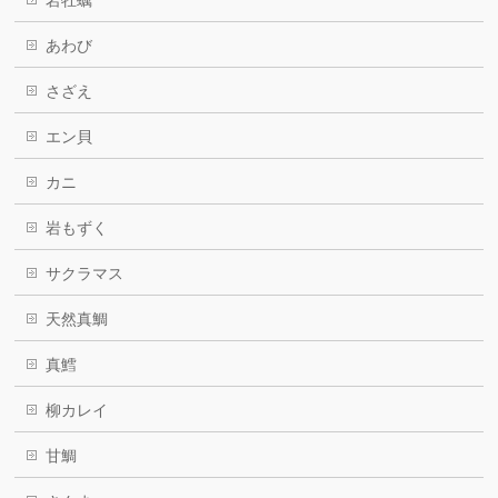
岩牡蠣
あわび
さざえ
エン貝
カニ
岩もずく
サクラマス
天然真鯛
真鱈
柳カレイ
甘鯛