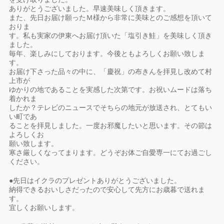
ありがとうございました。早速美味しく頂きます。
また、先日お届け願ったＭ様から非常に美味とのご感想を頂いて
おりま
す。私も実家の伊東へお届け頂いた「塩引き鮭」を美味しく頂き
ました。
毎年、楽しみにしております。今後ともよろしくお願い致しま
す。
お届け下さった品々の中に、「慶祝」の布きんを拝見し改めて村
上市が
ゆかりの地であることを実感した次第です。お祝いムードは落ち
着かれま
したか？テレビのニュースでそちらの地元が放送され、とてもい
い町であ
ることを拝見しました。一度お邪魔したいと思います。その節は
よろしくお
願い致します。
寒さ厳しくなってまります。どうぞお体ご自愛専一にてお過ごし
ください。
●先日はイクラのプレゼントありがとうございました。
納得できるおいしさだったので安心して先方にお歳暮で送れま
す。
宜しくお願いします。