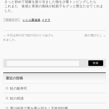
さっと炒めて胡麻を振り冷ました物を少量トッピングしたら
これまた 食感と青菜の風味が鮭親子をグッと際立たせてくれま
した。
投稿タグ
いくら醤油漬
,
イクラ
←
今日は何の日で鮭の日がとりあげら
鮭の酒びたし
→
れました。
最近の投稿
鮭の飯寿司
鮭の焼漬
夏の味覚で夏を乗り切る！天然岩牡蠣