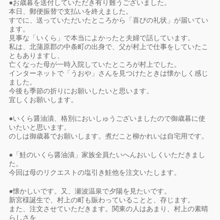
●お歳暮を送付していただき有り難うございました。
本日、郵便振替で支払いを終えました。
すでに、送っていただいたところから「喜びの礼状」が届いてい
ます。
見事な「いくら」で本当によかったと夫婦で話しています。
私は、北蒲原郡の中条町の出身で、父が村上で仕事をしていたこ
ともありますし、
亡くなった母が一時入院していたところが村上でした。
インターネットで「うおや」さんを見つけたときは懐かしく感じ
ました。
今後も季節の折りにお願いしたいと思います。
宜しくお願いします。
●いくら醤油漬、格別においしゅうございましたので御歳暮に使
いたいと思います。
のしは御歳暮でお願いします。煮だこと柳かれいは自宅用です。
●「鮭のいくら醤油漬」家族全員たいへんおいしくいただきまし
た。
今回は母のリクエストの塩引き鮭他を注文いたします。
●懐かしいです。又、瀬波温泉で夕陽を見たいです。
新宮様誕生で、村上の町も賑わっていることと、存じます。
また、注文させていただきます。関東の人はあまり、村上の素晴
らしさを