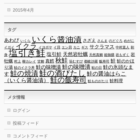
2015年4月
タグ
いくら醤油漬
あわび
さざえ
いくら
さんま
のどぐろ
めがに
イクラ
サクラマス
イガイ
イヨポヤ
イ貝
エン貝
カニ
ギス
中村直人
刺
塩引き鮭
塩引鮭
天然岩牡蠣
岩
身
天然真鯛
姫御膳
岩もずく
秋鮭
鮭
牡蠣
真鱈
鮭のかほ
村上
柳カレイ
甘鯛
笹むすび
都岐沙羅
飯寿司
鮭の味噌潰
鮭の味噌漬
鮭の氷頭なま
り漬
鮭のイクラ丼
鮭の日
鮭の酒びたし
鮭の焼漬
鮭の醤油はらこ
す
鮭の飯寿司
（いくら醤油漬）
鮭料理
鮭ものがたり
メタ情報
ログイン
投稿フィード
コメントフィード