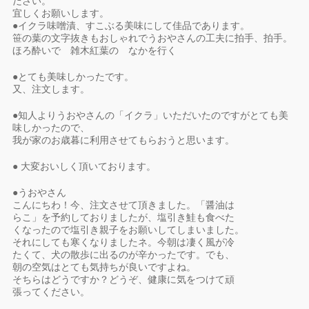
ださい。
宜しくお願いします。
●イクラ味噌漬、すこぶる美味にして佳品であります。
笹の葉の文字抜きもおしゃれでうおやさんの工夫に拍手、拍手。
ほろ酔いで 雑木紅葉の なかを行く
●とても美味しかったです。
又、注文します。
●知人よりうおやさんの「イクラ」いただいたのですがとても美
味しかったので、
我が家のお歳暮に利用させてもらおうと思います。
● 大変おいしく頂いております。
●うおやさん
こんにちわ！今、注文させて頂きました。「醤油は
らこ」を予約しておりましたが、塩引き鮭も食べた
くなったので塩引き親子をお願いしてしまいました。
それにしても寒くなりましたネ。今朝は凄く風が冷
たくて、犬の散歩に出るのが辛かったです。でも、
朝の空気はとても気持ちが良いですよね。
そちらはどうですか？どうぞ、健康に気をつけて頑
張ってください。