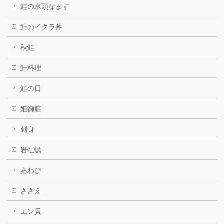
鮭の氷頭なます
鮭のイクラ丼
秋鮭
鮭料理
鮭の日
姫御膳
刺身
岩牡蠣
あわび
さざえ
エン貝