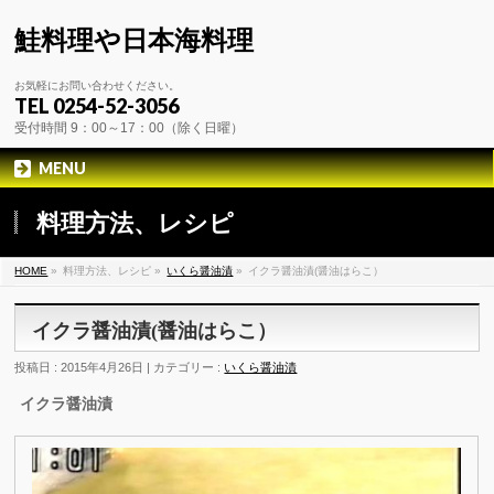
鮭料理や日本海料理
お気軽にお問い合わせください。
TEL 0254-52-3056
受付時間 9：00～17：00（除く日曜）
MENU
料理方法、レシピ
HOME
»
料理方法、レシピ »
いくら醤油漬
»
イクラ醤油漬(醤油はらこ）
イクラ醤油漬(醤油はらこ）
投稿日 : 2015年4月26日 | カテゴリー :
いくら醤油漬
イクラ醤油漬