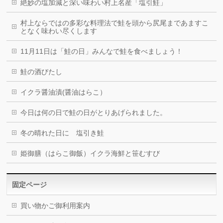
絶妙の塩加減と深い味わい村上名産「塩引鮭」
村上ならではの多彩な料理法で鮭を頭から尻尾まであますこ
となく味わい尽くします
11月11日は「鮭の日」みんなで鮭を食べましょう！
鮭の酒びたし
イクラ醤油漬(醤油はらこ）
今日は何の日で鮭の日がとりあげられました。
冬の晴れた日に 塩引き鮭
姫御膳（はらこ御飯）イクラ海鮮と笹むすび
固定ページ
買い物かご御利用案内