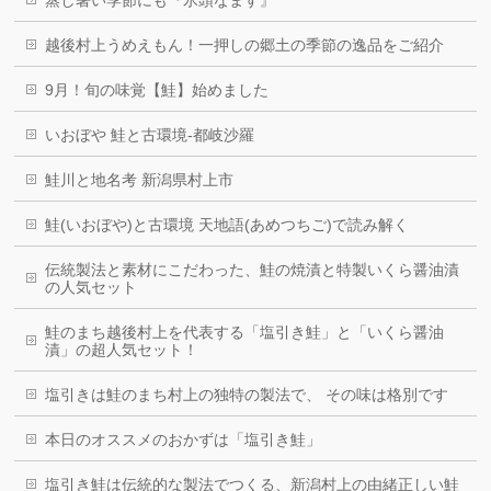
蒸し暑い季節にも『氷頭なます』
越後村上うめえもん！一押しの郷土の季節の逸品をご紹介
9月！旬の味覚【鮭】始めました
いおぼや 鮭と古環境-都岐沙羅
鮭川と地名考 新潟県村上市
鮭(いおぼや)と古環境 天地語(あめつちご)で読み解く
伝統製法と素材にこだわった、鮭の焼漬と特製いくら醤油漬
の人気セット
鮭のまち越後村上を代表する「塩引き鮭」と「いくら醤油
漬」の超人気セット！
塩引きは鮭のまち村上の独特の製法で、 その味は格別です
本日のオススメのおかずは「塩引き鮭」
塩引き鮭は伝統的な製法でつくる、新潟村上の由緒正しい鮭