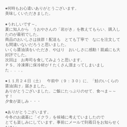
●何時もお心遣いありがとうございます。
美味しくいただきました。
●うれしいです～。
夏に知人から うおやさんの「岩がき」を教えてもらい、購入し
たのが最初でした。
商品のおいしさは抜群！配送も とても丁寧で なにを注文して
も間違いないだろうと思いました。
いくら醤油漬をいただき、やはり おいしさに感動！親戚にも大
好評でした。
次回は お寿司を食してみようと思います。
ＰＳ。冷凍庫に保冷材がｆたくさん溜まってしまいまし
た．．．。
●１１月２４日（土） 午前中（９：３０）に、「鮭のいくらの
醤油漬け」届きました。
ありがとうございました。ご飯にたっぷりのせて、食べま～～
す！
夕食が楽しみ・・・
●ありがとうございます。
今冬のお歳暮に「イクラ」を候補に考えていましたので
とても楽しみにしています。事前にメールで到着日をお知らせく