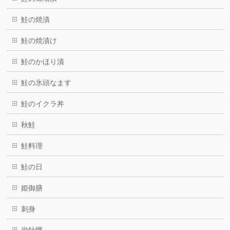
鮭の焼漬
鮭の焼漬け
鮭のかほり漬
鮭の氷頭なます
鮭のイクラ丼
秋鮭
鮭料理
鮭の日
姫御膳
刺身