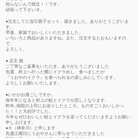
知らないんで残念！！です。
頑張って下さいネ。
●注文してた塩引親子セット、届きました。ありがとうございま
す。
早速、家族でおいしくいただきました。
いろいろと商品がありますね。また、注文するとおもいますの
で、
よろしく。
● 店主 殿
ご丁寧なご返事をいただき、ありがとうございました
先週、村上へ行った際にイクラめし、食べましたが
『うおやのイクラ』を食べられるの楽しみにしています。
よろしくお願いいたします。
●いかがお過ごしですか。
毎年冬になると村上の鮭とイクラが恋しくなります。
昨年､病院の上司にお送りしたところ、ものすごくおいしかっ
た！！と大好評でした。
今年もぜひおいしい鮭とイクラを送ってくださいますようお願い
申し上げます。
●Ｈ（神奈川）と申します
先週土曜日にうおやさんに寄らせていただきました