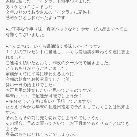
家族に送った、『イクラ』も無事つきました
ありがとうございました
２年ぶりのうおやさんの『イクラ』に家族も
感激がひとしおだったようです
●ご丁寧な仕事（味、真空パックなど）やサービス品まで本当に
有難うございました。
●こんにちは。いくら醤油漬：美味しかったです♪
１１月のプレゼントに当選し、いくら醤油漬を味わう幸運に恵ま
れました。
ご連絡を頂いたとおり、昨夜のクール便で届きました。
どうもありがとうございました。
家族が同時に平等に味わえるように、
今朝の朝食でお披露目でした（笑）
良い一日の始まりでした♪
お正月用に注文したいと思っているのですが、
年末はいつまで配達が可能でしょうか？
● 多分そういう客は多いと予想していますが、
たとえば今から年末の配送日指定で予約をしておくことは出来ま
すか。
それともその前に売り切れてしまうのでしょうか。
その場合、早めに買っておいて、お正月までもたせることはでき
ますか。
商品のもちはどれくらいでしょうか。