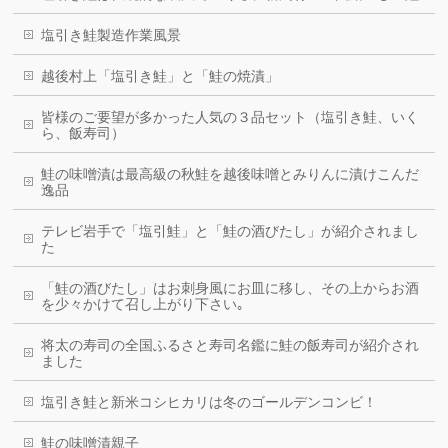
塩引き鮭製造作業風景
越後村上「塩引き鮭」と「鮭の焼漬」
皆様のご要望が多かった人気の３品セット（塩引き鮭、いく
ら、飯寿司）
鮭の味噌漬は最高級の秋鮭を越後味噌とみりんに漬けこんだ
逸品
テレビ岩手で「塩引鮭」と「鮭の酒びたし」が紹介されまし
た
「鮭の酒びたし」はお刺身風にお皿に移し、その上からお酒
を少々かけて召し上がり下さい｡
将太の寿司の全国ふるさと寿司名鑑に鮭の飯寿司が紹介され
ました
塩引き鮭と新米コシヒカリは冬のゴールデンコンビ！
鮭の味噌漬親子