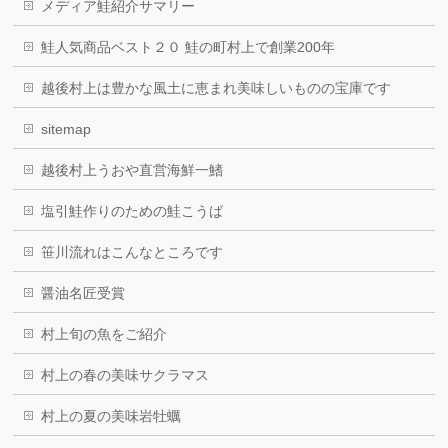
メディア鮭紹介サマリー
鮭人気商品ベスト２０ 鮭の町村上で創業200年
越後村上は豊かな風土に恵まれ美味しいものの宝庫です
sitemap
越後村上うおや直営海鮮一鰭
塩引鮭作りのための鮭こうば
笹川流れはこんなところです
醤油名匠受賞
村上旬の魚をご紹介
村上の春の美味サクラマス
村上の夏の美味岩牡蠣