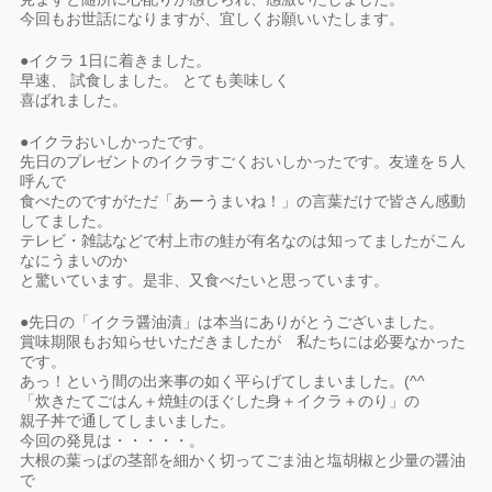
今回もお世話になりますが、宜しくお願いいたします。
●イクラ 1日に着きました。
早速、 試食しました。 とても美味しく
喜ばれました。
●イクラおいしかったです。
先日のプレゼントのイクラすごくおいしかったです。友達を５人
呼んで
食べたのですがただ「あーうまいね！」の言葉だけで皆さん感動
してました。
テレビ・雑誌などで村上市の鮭が有名なのは知ってましたがこん
なにうまいのか
と驚いています。是非、又食べたいと思っています。
●先日の「イクラ醤油漬」は本当にありがとうございました。
賞味期限もお知らせいただきましたが 私たちには必要なかった
です。
あっ！という間の出来事の如く平らげてしまいました。(^^ゞ
「炊きたてごはん＋焼鮭のほぐした身＋イクラ＋のり」の
親子丼で通してしまいました。
今回の発見は・・・・・。
大根の葉っぱの茎部を細かく切ってごま油と塩胡椒と少量の醤油
で