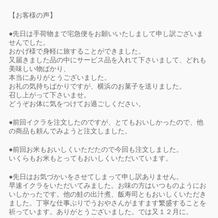
【お客様の声】
●先日は手荷物まで宅急便をお願いいたしまして申し訳ございま
せんでした。
おかげ様で身軽に旅することができました。
又届きました品の中にサービス品を入れて下さいまして、どれも
美味しい物ばかり、
本当にありがとうございました。
お礼の気持ちばかりですが、横浜のお菓子を送りました。
召し上がって下さいませ。
どうぞお体に気をつけてお過ごしください。
●前回イクラを注文したのですが、とてもおいしかったので、他
の商品も頼んでみようと注文しました。
●前回お米もおいしくいただたので今回も注文しました。
いくらもお米もとってもおいしくいただいています。
●先日はお気づかいをさせてしまって申し訳ありません。
早速イクラをいただいてみました。お味の方はいつものようにお
いしかったです。他の鮭の出汁煮、飯寿司ともおいしくいただき
ました。丁寧な仕事ぶりでうおやさんがますます繁盛することを
祈っています。ありがとうございました。では又１２月に。