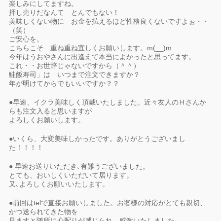
楽しみにしてますね。
押し売りだなんて とんでもない！
美味しくない物に お金を払えるほど性格良くないですよぉ・・
（笑）
ご安心を。
こちらこそ 重ね重ね宜しくお願いします。m(__)m
今年はうおやさんに出逢えて本当によかったと思ってます。
これ・・お世辞じゃないですから（＾＾）ゞ
鮭飯寿司」は いつまで注文できますか？
年が明けてからでもいいですか？？
●早速、イクラ美味しく頂戴いたしました。近々友人のＨさんか
らも注文入ると思いますが
よろしくお願いします。
●いくら、大変美味しかったです。ありがとうございまし
た！！！！
● 早速お送りいただき､有難うございました。
とても、おいしくいただいて居ります。
又､よろしくお願いいたします。
●前回はtelで直接お願いしました。お婆様の対応がとても親切、
かつ送られてきた物を
見ますと随所に心配りが感じられ、感激いたしました。