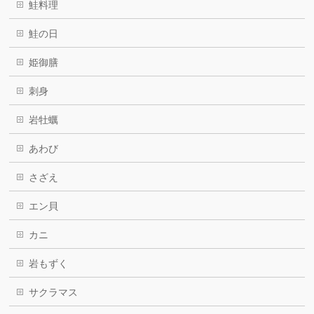
鮭料理
鮭の日
姫御膳
刺身
岩牡蠣
あわび
さざえ
エン貝
カニ
岩もずく
サクラマス