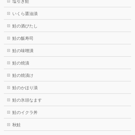
塩引き鮭
いくら醤油漬
鮭の酒びたし
鮭の飯寿司
鮭の味噌潰
鮭の焼漬
鮭の焼漬け
鮭のかほり漬
鮭の氷頭なます
鮭のイクラ丼
秋鮭