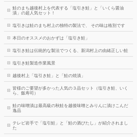
鮭のまち越後村上を代表する「塩引き鮭」と「いくら醤油
漬」の超人気セット！
塩引きは鮭のまち村上の独特の製法で、 その味は格別です
本日のオススメのおかずは「塩引き鮭」
塩引き鮭は伝統的な製法でつくる、新潟村上の由緒正しい鮭
塩引き鮭製造作業風景
越後村上「塩引き鮭」と「鮭の焼漬」
皆様のご要望が多かった人気の３品セット（塩引き鮭、いく
ら、飯寿司）
鮭の味噌漬は最高級の秋鮭を越後味噌とみりんに漬けこんだ
逸品
テレビ岩手で「塩引鮭」と「鮭の酒びたし」が紹介されまし
た