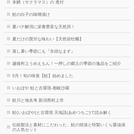
本鱒（サクラマス）の 煮付
鮭の白子の味噌漬け
夏バテ解消に栄養豊富な天然貝！
夏だけの贅沢な味わい【天然岩牡蠣】
蒸し暑い季節にも『氷頭なます』
越後村上うめえもん！一押しの郷土の季節の逸品をご紹介
9月！旬の味覚【鮭】始めました
いおぼや 鮭と古環境-都岐沙羅
鮭川と地名考 新潟県村上市
鮭(いおぼや)と古環境 天地語(あめつちご)で読み解く
伝統製法と素材にこだわった、鮭の焼漬と特製いくら醤油漬
の人気セット