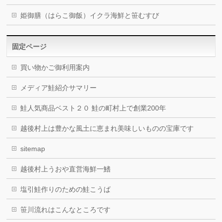
姫御膳（はらこ御飯）イクラ海鮮と笹むすび
固定ページ
買い物かご御利用案内
メディア鮭紹介サマリー
鮭人気商品ベスト２０ 鮭の町村上で創業200年
越後村上は豊かな風土に恵まれ美味しいものの宝庫です
sitemap
越後村上うおや直営海鮮一鰭
塩引鮭作りのための鮭こうば
笹川流れはこんなところです