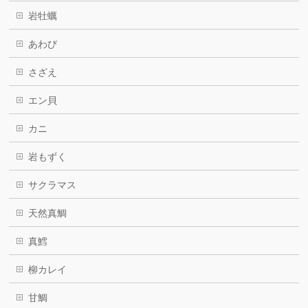
岩牡蠣
あわび
さざえ
エン貝
カニ
岩もずく
サクラマス
天然真鯛
真鱈
柳カレイ
甘鯛