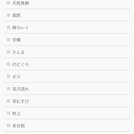
天然真鯛
真鱈
柳カレイ
甘鯛
さんま
のどぐろ
ギス
笹川流れ
笹むすび
村上
未分類