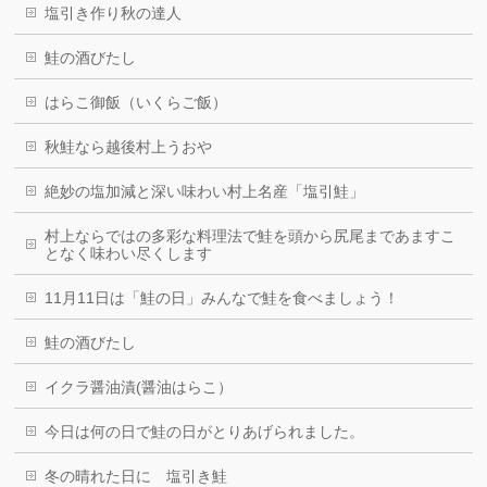
塩引き作り秋の達人
鮭の酒びたし
はらこ御飯（いくらご飯）
秋鮭なら越後村上うおや
絶妙の塩加減と深い味わい村上名産「塩引鮭」
村上ならではの多彩な料理法で鮭を頭から尻尾まであますこ
となく味わい尽くします
11月11日は「鮭の日」みんなで鮭を食べましょう！
鮭の酒びたし
イクラ醤油漬(醤油はらこ）
今日は何の日で鮭の日がとりあげられました。
冬の晴れた日に 塩引き鮭