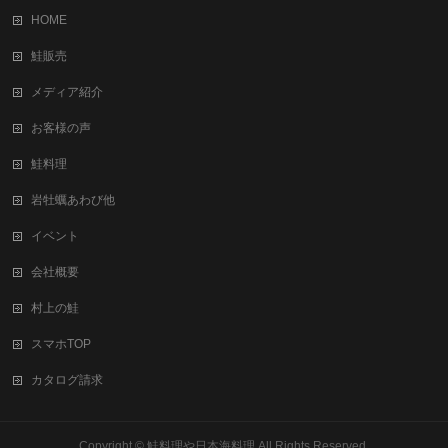
HOME
鮭販売
メディア紹介
お客様の声
鮭料理
岩牡蠣あわび他
イベント
会社概要
村上の鮭
スマホTOP
カタログ請求
Copyright ©
鮭料理や日本海料理
All Rights Reserved.