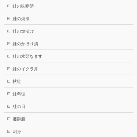
鮭の味噌潰
鮭の焼漬
鮭の焼漬け
鮭のかほり漬
鮭の氷頭なます
鮭のイクラ丼
秋鮭
鮭料理
鮭の日
姫御膳
刺身