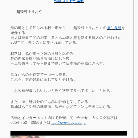
越後村上うおや
鮭の町として知られる村上市から、「越後村上うおや」の
塩引き鮭
を
紹介する。
同店は寛政年間の創業、変わらぬ味と鮭を愛する職人のこだわりが、
200年間、多くの人に愛され続けている。
材料は、脂が乗った雄の秋鮭と塩のみ。
鮭の内臓を取り除き塩漬けにした後、
一旦塩抜きしてから皮まで磨いて日本海の寒風にさらす。
昔ながらの手作業で一つ一つ作る。
これを、客の好みに応じて切り分ける。
「お客様が最もおいしいと思う状態で食べてほしい」と同店。
また、塩引鮭以外の品も高い評価を受けている。
醤油はらこや鮭の味噌漬、飯寿司などファンは全国に広がる。
店頭とインターネット通販で販売。問い合わせ・カタログ請求は
0254（52）3056または
http://www.uoya.co.jp