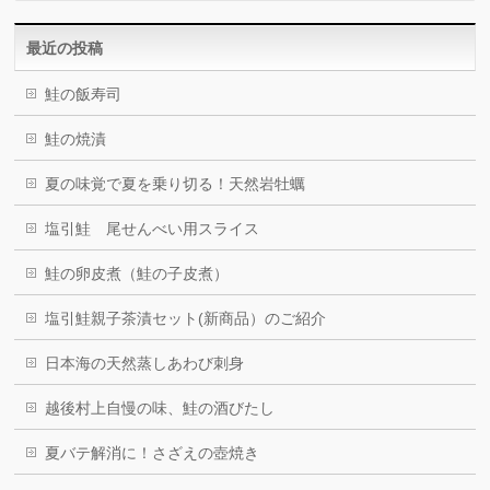
最近の投稿
鮭の飯寿司
鮭の焼漬
夏の味覚で夏を乗り切る！天然岩牡蠣
塩引鮭 尾せんべい用スライス
鮭の卵皮煮（鮭の子皮煮）
塩引鮭親子茶漬セット(新商品）のご紹介
日本海の天然蒸しあわび刺身
越後村上自慢の味、鮭の酒びたし
夏バテ解消に！さざえの壺焼き