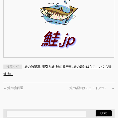
投稿タグ
鮭の味噌潰
,
塩引き鮭
,
鮭の飯寿司
,
鮭の醤油はらこ（いくら醤
油漬）
←
鮭御膳百選
鮭の醤油はらこ（イクラ）
→