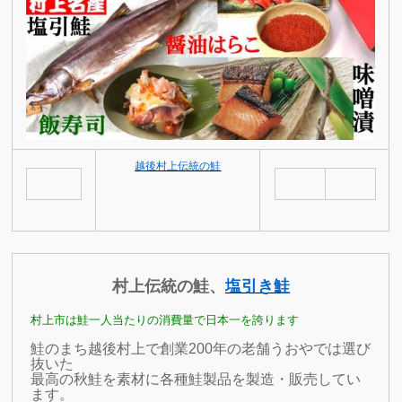
越後村上伝統の鮭
村上伝統の鮭、
塩引き鮭
村上市は鮭一人当たりの消費量で日本一を誇ります
鮭のまち越後村上で創業
200
年の老舗うおやでは選び
抜いた
最高の秋鮭を素材に各種鮭製品を製造・販売してい
ます。