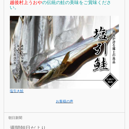
越後村上うおや
の伝統の鮭の美味をご賞味くださ
い。
塩引き鮭
お客様の声
朝日新聞
週間朝日だより