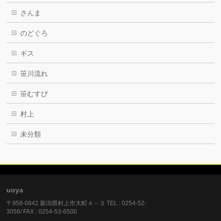
さんま
のどぐろ
ギス
笹川流れ
笹むすび
村上
未分類
uoya
〒958-0842 新潟県村上市大町４－３ TEL : 0254-52-
3056/ FAX : 0254-53-6500