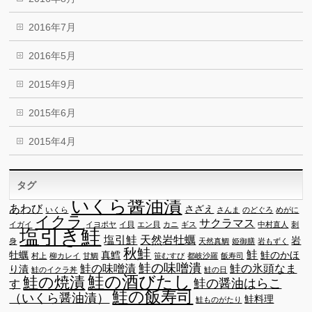
2016年7月
2016年5月
2015年9月
2015年6月
2015年4月
タグ
いくら醤油漬
あわび
さざえ
いくら
さんま
のどぐろ
めがに
イクラ
サクラマス
イガイ
イヨポヤ
イ貝
エン貝
カニ
ギス
中村直人
刺
塩引き鮭
塩引鮭
天然岩牡蠣
岩
身
天然真鯛
姫御膳
岩もずく
秋鮭
鮭
牡蠣
真鱈
鮭のかほ
村上
柳カレイ
甘鯛
笹むすび
都岐沙羅
飯寿司
鮭の味噌潰
鮭の味噌漬
鮭の氷頭なま
り漬
鮭のイクラ丼
鮭の日
鮭の酒びたし
鮭の焼漬
鮭の醤油はらこ
す
鮭の飯寿司
（いくら醤油漬）
鮭料理
鮭ものがたり