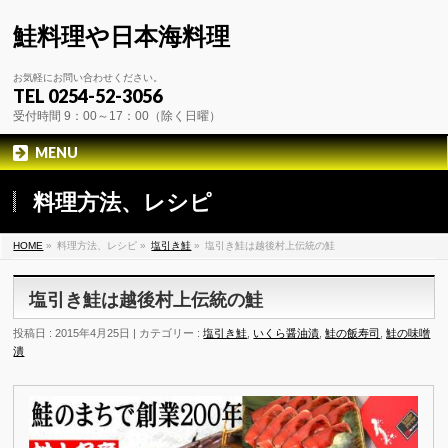
鮭料理や日本海料理
お気軽にお問い合わせください。
TEL 0254-52-3056
受付時間 9：00～17：00（除く日曜）
MENU
料理方法、レシピ
HOME
»
料理方法、レシピ »
塩引き鮭
»
塩引き鮭は越後村上伝統の鮭
塩引き鮭は越後村上伝統の鮭
投稿日 : 2015年4月25日 | カテゴリー :
塩引き鮭
,
いくら醤油漬
,
鮭の飯寿司
,
鮭の味噌
潰