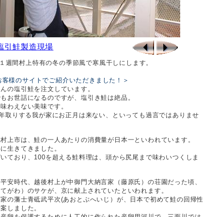
塩引鮭製造現場
１週間村上特有の冬の季節風で寒風干しにします。
お客様のサイトでご紹介いただきました！＞
さんの塩引鮭を注文しています。
でもお世話になるのですが、塩引き鮭は絶品。
は味わえない美味です。
で年取りする我が家にお正月は来ない、といっても過言ではありませ
県村上市は、鮭の一人あたりの消費量が日本一といわれています。
共に生きてきました。
いており、100を超える鮭料理は、頭から尻尾まで味わいつくしま
、平安時代、越後村上が中御門大納言家（藤原氏）の荘園だった頃、
もてがわ）のサケが、京に献上されていたといわれます。
家の藩士青砥武平次(あおとぶへいじ）が、日本で初めて鮭の回帰性
考案しました。
然産卵を保護するために人工的に作られた産卵用河川で、三面川では