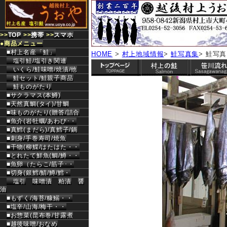
>>
TOP
>>
携帯
>>
スマホ
●
商品メニュー
■村上名産「鮭」
HOME
>
村上地域情報
>
鮭写真集
> 鮭写真
塩引鮭/塩引き関連
いくら/鮭味噌/焼漬/他
鮭セット/鮭親子商品
鮭ものがたり
■サクラマス(本鱒)
■天然真鯛(タイ)/甘鯛
■味ものがたり(贈答/詰合
■魚介(岩牡蠣/あわび･・
■真鱈(まだら)/真鱈子/鍋
■刺身/手巻寿司/焼魚
■干物(柳鰈/はたはた・・
■とれたて鮮魚(鯛/鱒・・
■魚卵（たらこ/筋子･・
■切身(銀鱈/鯖/鱒/鱈・
塩引
味噌漬
粕漬
醤
油
■もずく/海苔/糠鰯・・
■塩辛/山海/梅干・・
■お惣菜(昆布巻/甘露煮
■越後味噌/おなめ