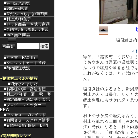
■笹川流れの塩
■岩船米/麩/餅
■笹だんご/ちまき/葡萄羹
■村上茶/和菓子
■セット商品
お試し商品
■ご贈答用(お歳暮/お中元
■送料無料商品
塩引鮭は約
商品名
＜
毎冬、「越後村上うおや」
■注文書（FAX用）
うおやさんは真夏の岩牡蠣
■クレジットカード登録
ふつうの塩鮭や新巻き鮭で
■荷物配送状況
これがなくては、とと(魚)
●
越後村上うおや情報
ん。
■紹介されました
塩引き鮭のふるさと、新潟
■お客様の声
醤油名匠
■村上の旬
/
春
夏
秋
冬
村上の人々は長年、サケと
■特定商取引法に基く表記
郷土料理にもサケは深く息づ
■ブログ
ツイッター
す。
NEW
■アクセス
プレゼント
村上のサケ漁の歴史は古く
■お問合せ
カタログ請求
村上を流れる三面川（みお
■旬情報登録･解除
BKN
江戸時代になると、村上内藤
を発見し、「種川の制」を
●
商品情報/レシピ
「種川制度」は、サケの天