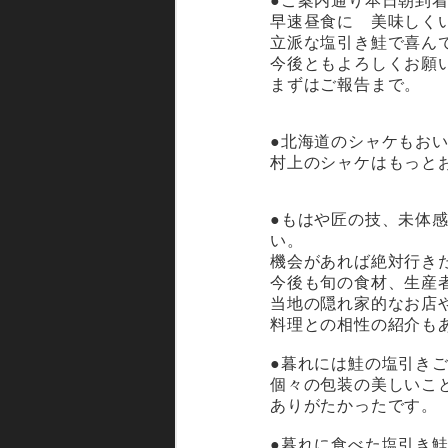
●ご案内通り本日朝到
早速昼食に 美味しく
立派な塩引き鮭で喜ん
今後ともよろしくお願
まずはご報告まで。
●北海道のシャケもお
村上のシャケはもっと
●もはや匠の技、未体
い。
機会があれば絶対行き
今後も旬の食材、生産
当地の隠れ家的なお店
料理との相性の紹介も
●暮れには鮭の塩引き
個々の包装の美しいこ
ありがたかったです。
●暮れに食べた塩引き