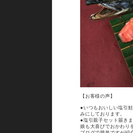
【お客様の声】
●いつもおいしい塩引
みにしております。
●塩引親子セット届き
娘も大喜びでおかわり
ブログで簡単ですが紹