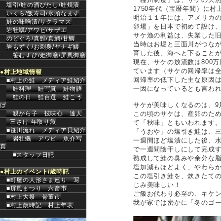
塩引/
鮭の酒びたし/
鮭焼漬
1750年代（宝暦年間）に
いくら/
飯寿司/
氷頭なます
明治１１年には、アメリカ
鮭の味噌漬/
サクラマス
卵場」を日本で初めて設け
岩牡蠣/
アワビ/
サザエ
サケ漁の利益は、失業した
のどぐろ/
真鱈/
真鯛/
甘鯛
当時はお堀と三面川がつな
岩もずく/
お刺身/
ヤナギ鰈
育した後、海へと下ること
笹むすび/姫御膳/屏風御膳
現在、サケの放流数は800万
ています（サケの回帰率は全
●
村上地域情報
回帰率の低下した主な原因
■村上の鮭
メディア鮭紹介
一因になっているとも言わ
鮭料理
鮭写真
鮭物語
鮭の日
鮭百選
鮭こう
サケが美味しくなるのは、9
ば
親から子
技味心
達人
この頃のサケは、産卵のた
三さけ
年取り魚
て「秋味」ともいわれます
■笹川流れ
メディア貝紹介
「うおや」の塩引き鮭は、
岩牡蠣
アワビ
魚介写
一週間ほど塩漬にした後、
真
で一週間陰干しにして完成
■スタッフ日記
熟成して鮭の臭みや余分な
塩加減もほどよく、やわら
●
村上のイベント/歳時記
この塩引き鮭を、炊きたて
■町屋の人形さま巡り
写
じみ美味しい！
■屏風まつり
六斎市
ご飯お代わり必至の、キケ
■村上大祭
骨董市
我が家では密かに「冬のゴー
■村上歳時記
村上年表