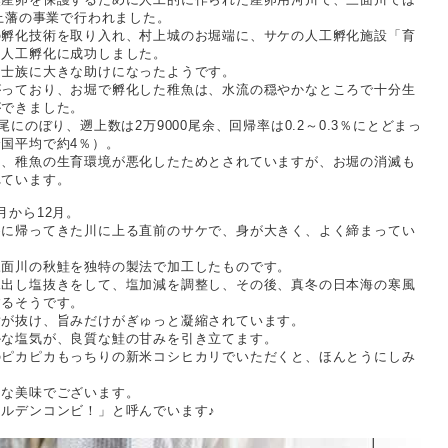
村上藩の事業で行われました。
の孵化技術を取り入れ、村上城のお堀端に、サケの人工孵化施設「育
、人工孵化に成功しました。
旧士族に大きな助けになったようです。
がっており、お堀で孵化した稚魚は、水流の穏やかなところで十分生
ができました。
尾にのぼり、遡上数は2万9000尾余、回帰率は0.2～0.3％にとどまっ
国平均で約4％）。
は、稚魚の生育環境が悪化したためとされていますが、お堀の消滅も
れています。
月から12月。
めに帰ってきた川に上る直前のサケで、身が大きく、よく締まってい
。
三面川の秋鮭を独特の製法で加工したものです。
水出し塩抜きをして、塩加減を調整し、その後、真冬の日本海の寒風
するそうです。
脂が抜け、旨みだけがぎゅっと凝縮されています。
かな塩気が、良質な鮭の甘みを引き立てます。
のピカピカもっちりの新米コシヒカリでいただくと、ほんとうにしみ
ンな美味でございます。
ルデンコンビ！」と呼んでいます♪