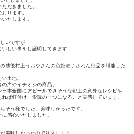
着いたしました。
いただきました。
でおります。
いいたします。
いしいですが
おいしい事をし証明してきます
感の越後村上うおやさんの色艶魅了されん絶品を堪能した
たい土地。
者の声やイチオシの商品、
や日本全国にアピールできそうな郷土の意外なレシピや
あれば釘付け、愛読の一つになること実感しています。
ごちそう様でした。美味しかったです。
とに感心いたしました。
鮭が美味しかったので注文します。