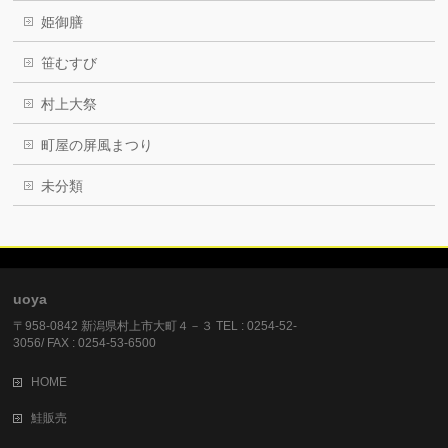
姫御膳
笹むすび
村上大祭
町屋の屏風まつり
未分類
uoya
〒958-0842 新潟県村上市大町４－３ TEL : 0254-52-
3056/ FAX : 0254-53-6500
HOME
鮭販売