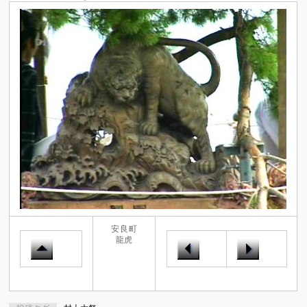
安良町
龍虎