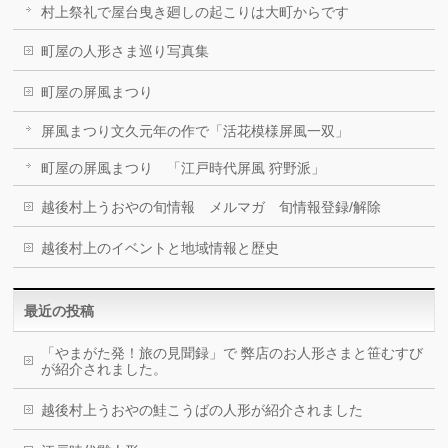
村上祭礼で屋台曳き廻しの起こりは大町からです
町屋の人形さま巡り写真集
町屋の屏風まつり
屏風まつり文久元年の作で「活花模様屏風一双」
町屋の屏風まつり 「江戸時代屏風 狩野派」
越後村上うおやの旬情報 メルマガ 旬情報登録/解除
越後村上のイベントと地域情報と歴史
最近の投稿
「やまがた発！旅の見聞録」で 弊店のお人形さまと笹むすび
が紹介されました。
越後村上うおやの鮭こうばの人形が紹介されました