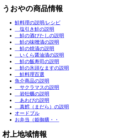
うおやの商品情報
鮭料理の説明/レシピ
塩引き鮭の説明
鮭の酒びたしの説明
鮭の味噌漬の説明
鮭の焼漬の説明
いくら醤油漬の説明
鮭の飯寿司の説明
鮭の氷頭なますの説明
鮭料理百選
魚介商品の説明
サクラマスの説明
岩牡蠣の説明
あわびの説明
真鱈（まだら）の説明
オードブル
お弁当（姫御膳・・
村上地域情報