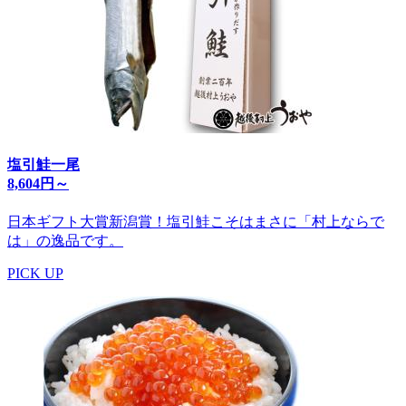
塩引鮭一尾
8,604円～
日本ギフト大賞新潟賞！塩引鮭こそはまさに「村上ならで
は」の逸品です。
PICK UP