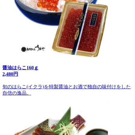
醤油はらこ160ｇ
2,480円
旬のはらこ(イクラ)を特製醤油とお酒で独自の味付けをした
自信の逸品。