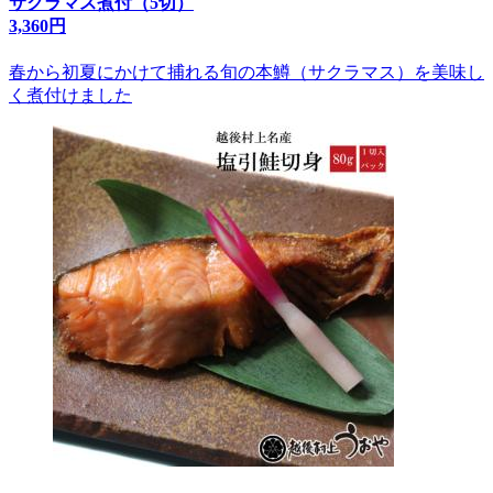
サクラマス煮付（5切）
3,360円
春から初夏にかけて捕れる旬の本鱒（サクラマス）を美味し
く煮付けました