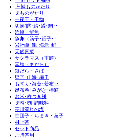
┗ 鮭セット商品
┗ 鮭ものがたり
味ものがたり
一夜干・干物
切身(鱈･鯖･鱒･鯛･･
浜焼・鮮魚
魚卵（筋子･鱈子･･
岩牡蠣･鮑･海老･蛸･･
天然真鯛
サクラマス（本鱒）
真鱈（まだら）
銀だら・さば
塩辛･山海･梅干
もずく･海苔･若布･･
昆布巻･みがき･棒鱈･
お米･杵つき餅
味噌･麹･調味料
笹川流れの塩
笹団子・ちまき・菓子
村上茶
セット商品
ご贈答用