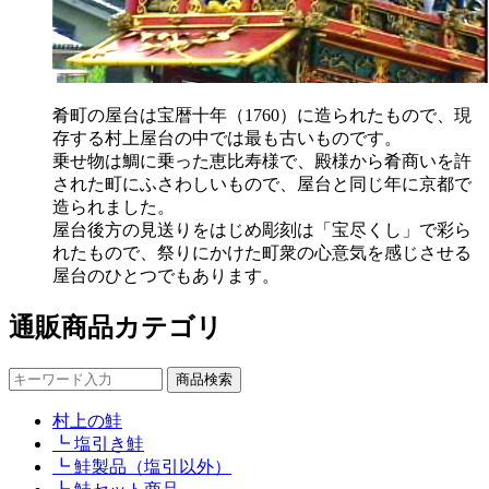
肴町の屋台は宝暦十年（1760）に造られたもので、現
存する村上屋台の中では最も古いものです。
乗せ物は鯛に乗った恵比寿様で、殿様から肴商いを許
された町にふさわしいもので、屋台と同じ年に京都で
造られました。
屋台後方の見送りをはじめ彫刻は「宝尽くし」で彩ら
れたもので、祭りにかけた町衆の心意気を感じさせる
屋台のひとつでもあります。
通販商品カテゴリ
村上の鮭
┗ 塩引き鮭
┗ 鮭製品（塩引以外）