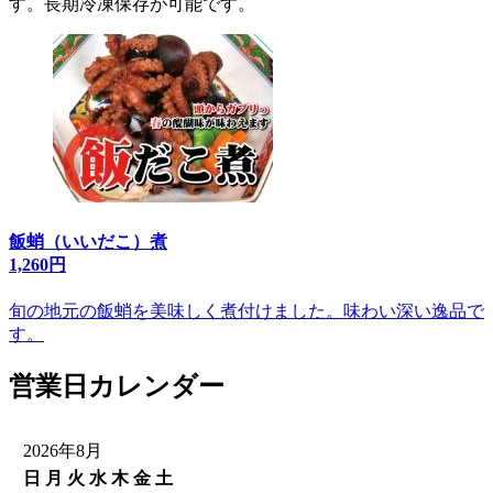
す。長期冷凍保存が可能です。
飯蛸（いいだこ）煮
1,260円
旬の地元の飯蛸を美味しく煮付けました。味わい深い逸品で
す。
営業日カレンダー
2026年8月
日
月
火
水
木
金
土