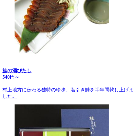
鮭の酒びたし
540円～
村上地方に伝わる独特の珍味。塩引き鮭を半年間乾し上げま
した。