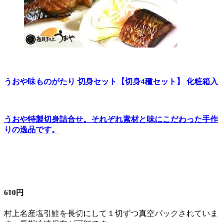
うおや味ものがたり 切身セット【切身4種セット】 化粧箱入
うおや特製切身詰合せ。それぞれ素材と味にこだわった手作
りの逸品です。
610円
村上名産塩引鮭を長切にして１切ずつ真空パックされていま