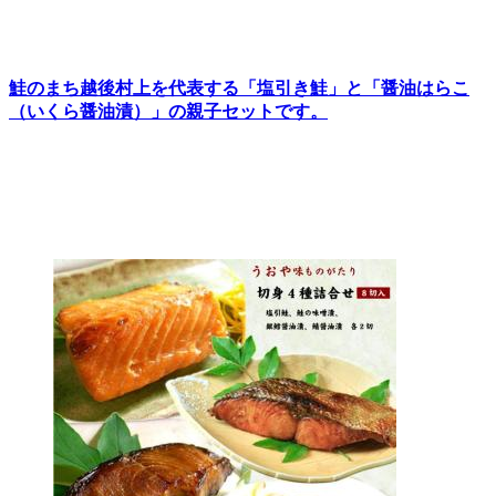
鮭のまち越後村上を代表する「塩引き鮭」と「醤油はらこ
（いくら醤油漬）」の親子セットです。