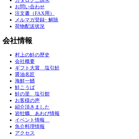
カタログご請求
お問い合わせ
注文書（FAX用）
メルマガ登録･ 解除
荷物配送状況
会社情報
村上の鮭の歴史
会社概要
ギフト大賞 塩引鮭
醤油名匠
海鮮一鰭
鮭こうば
鮭の里、塩引館
お客様の声
紹介頂きました
岩牡蠣、あわび情報
イベント情報
魚介料理情報
アクセス