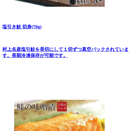
塩引き鮭 切身(70g)
村上名産塩引鮭を長切にして１切ずつ真空パックされていま
す。長期冷凍保存が可能です。