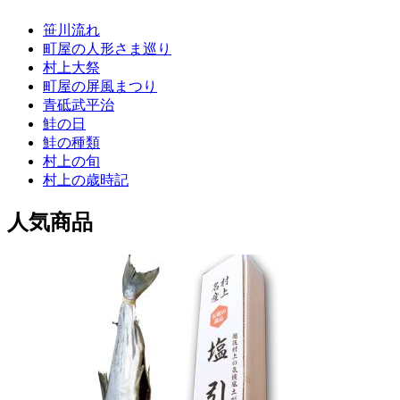
笹川流れ
町屋の人形さま巡り
村上大祭
町屋の屏風まつり
青砥武平治
鮭の日
鮭の種類
村上の旬
村上の歳時記
人気商品