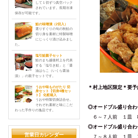
して１切ずつ真空パック
されています。長期冷凍
保存が可能です。
鮭の味噌漬（2切入）
選りすぐりの旬の秋鮭の
切り身を素材に特製味噌
にじっくり漬け込みまし
た。
塩引鮭親子セット
鮭のまち越後村上を代表
する「塩引き鮭」と「醤
油はらこ（いくら醤油
漬）」の親子セットです。
＊村上地区限定＊要予
うおや味ものがたり 切
身セット【切身4種セッ
ト】 化粧箱入
うおや特製切身詰合せ。
それぞれ素材と味にこだ
◎オードブル盛り合わ
わった手作りの逸品です。
６～７人前 １皿 8,
◎オードブル盛り合わ
営業日カレンダー
７～８人前 １皿 12