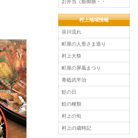
お弁当（姫御膳・・
村上地域情報
笹川流れ
町屋の人形さま巡り
村上大祭
町屋の屏風まつり
青砥武平治
鮭の日
鮭の種類
村上の旬
村上の歳時記