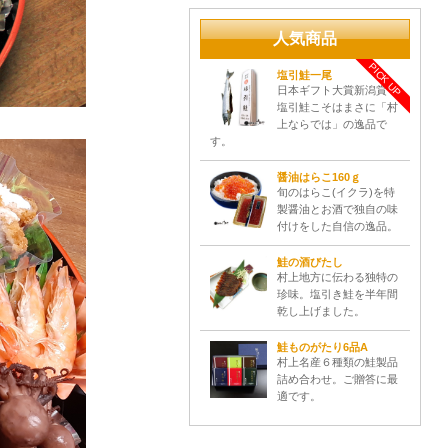
人気商品
PICK UP
塩引鮭一尾
日本ギフト大賞新潟賞！
塩引鮭こそはまさに「村
上ならでは」の逸品で
す。
醤油はらこ160ｇ
旬のはらこ(イクラ)を特
製醤油とお酒で独自の味
付けをした自信の逸品。
鮭の酒びたし
村上地方に伝わる独特の
珍味。塩引き鮭を半年間
乾し上げました。
鮭ものがたり6品A
村上名産６種類の鮭製品
詰め合わせ。ご贈答に最
適です。