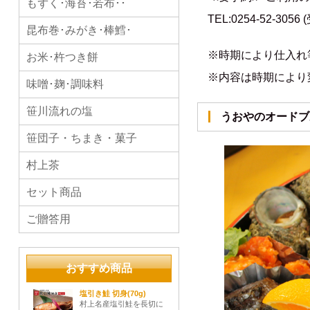
もずく･海苔･若布･･
TEL:0254-52-3056
昆布巻･みがき･棒鱈･
※時期により仕入れ
お米･杵つき餅
※内容は時期により変わ
味噌･麹･調味料
笹川流れの塩
うおやのオードブ
笹団子・ちまき・菓子
村上茶
セット商品
ご贈答用
おすすめ商品
塩引き鮭 切身(70g)
村上名産塩引鮭を長切に