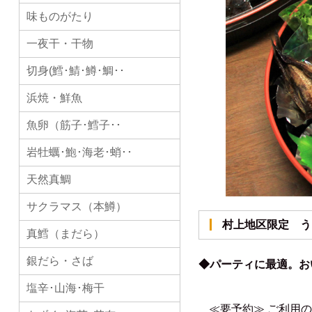
味ものがたり
一夜干・干物
切身(鱈･鯖･鱒･鯛･･
浜焼・鮮魚
魚卵（筋子･鱈子･･
岩牡蠣･鮑･海老･蛸･･
天然真鯛
サクラマス（本鱒）
村上地区限定 
真鱈（まだら）
銀だら・さば
◆パーティに最適。お
塩辛･山海･梅干
≪要予約≫ ご利用