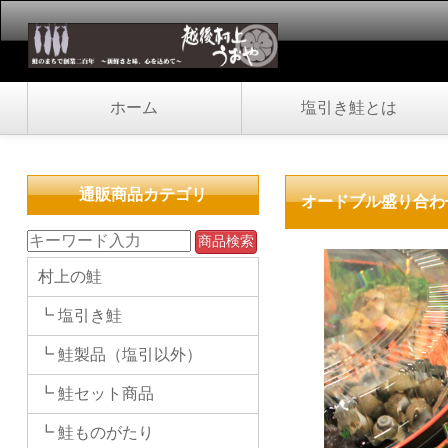
ホーム
塩引き鮭とは
通販商品カテゴリ
オードブル盛り合わ
村上の鮭
┗ 塩引き鮭
┗ 鮭製品（塩引以外）
┗ 鮭セット商品
┗ 鮭ものがたり