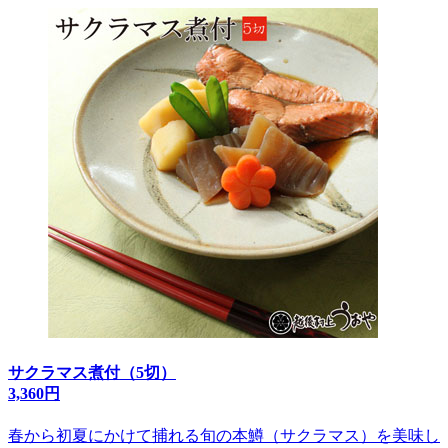
サクラマス煮付（5切）
3,360円
春から初夏にかけて捕れる旬の本鱒（サクラマス）を美味し