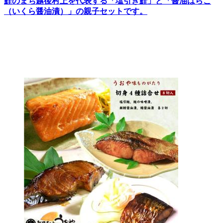
鮭のまち越後村上を代表する「塩引き鮭」と「醤油はらこ
（いくら醤油漬）」の親子セットです。