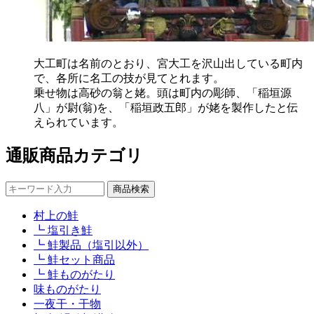
大工町は名前のとおり、宮大工を沢山出している町内
で、各所に名工の技が見てとれます。
乗せ物は高砂の翁と姥。頭は町内の彫師、「稲垣源
八」が尉(翁)を、「稲垣政五郎」が姥を製作したと伝
えられています。
通販商品カテゴリ
村上の鮭
┗ 塩引き鮭
┗ 鮭製品（塩引以外）
┗ 鮭セット商品
┗ 鮭ものがたり
味ものがたり
一夜干・干物