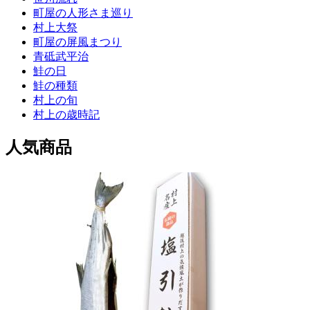
町屋の人形さま巡り
村上大祭
町屋の屏風まつり
青砥武平治
鮭の日
鮭の種類
村上の旬
村上の歳時記
人気商品