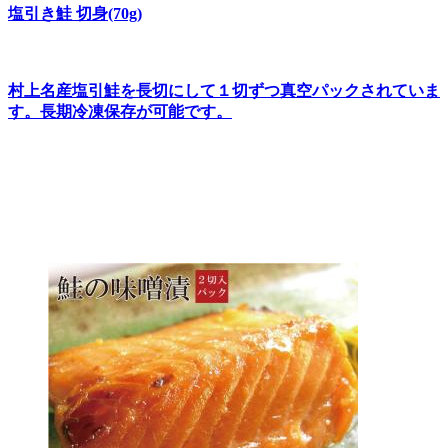
塩引き鮭 切身(70g)
村上名産塩引鮭を長切にして１切ずつ真空パックされていま
す。長期冷凍保存が可能です。