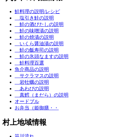
鮭料理の説明/レシピ
塩引き鮭の説明
鮭の酒びたしの説明
鮭の味噌漬の説明
鮭の焼漬の説明
いくら醤油漬の説明
鮭の飯寿司の説明
鮭の氷頭なますの説明
鮭料理百選
魚介商品の説明
サクラマスの説明
岩牡蠣の説明
あわびの説明
真鱈（まだら）の説明
オードブル
お弁当（姫御膳・・
村上地域情報
笹川流れ