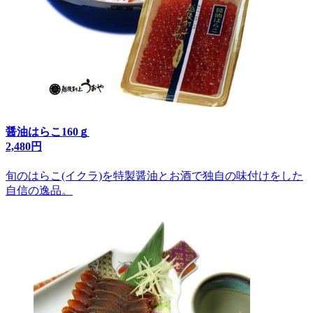
醤油はらこ160ｇ
2,480円
旬のはらこ(イクラ)を特製醤油とお酒で独自の味付けをした
自信の逸品。