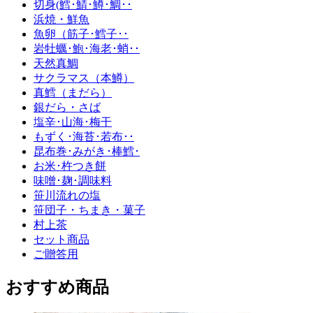
切身(鱈･鯖･鱒･鯛･･
浜焼・鮮魚
魚卵（筋子･鱈子･･
岩牡蠣･鮑･海老･蛸･･
天然真鯛
サクラマス（本鱒）
真鱈（まだら）
銀だら・さば
塩辛･山海･梅干
もずく･海苔･若布･･
昆布巻･みがき･棒鱈･
お米･杵つき餅
味噌･麹･調味料
笹川流れの塩
笹団子・ちまき・菓子
村上茶
セット商品
ご贈答用
おすすめ商品