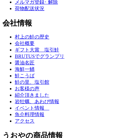
メルマガ登録･ 解除
荷物配送状況
会社情報
村上の鮭の歴史
会社概要
ギフト大賞 塩引鮭
BRUTUSでグランプリ
醤油名匠
海鮮一鰭
鮭こうば
鮭の里、塩引館
お客様の声
紹介頂きました
岩牡蠣、あわび情報
イベント情報
魚介料理情報
アクセス
うおやの商品情報