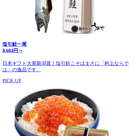
塩引鮭一尾
8,604円～
日本ギフト大賞新潟賞！塩引鮭こそはまさに「村上ならで
は」の逸品です。
PICK UP