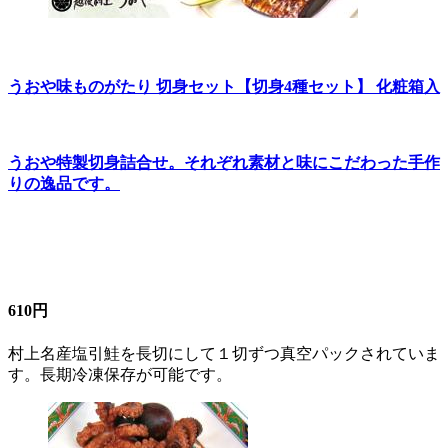
うおや味ものがたり 切身セット【切身4種セット】 化粧箱入
うおや特製切身詰合せ。それぞれ素材と味にこだわった手作
りの逸品です。
610円
村上名産塩引鮭を長切にして１切ずつ真空パックされていま
す。長期冷凍保存が可能です。