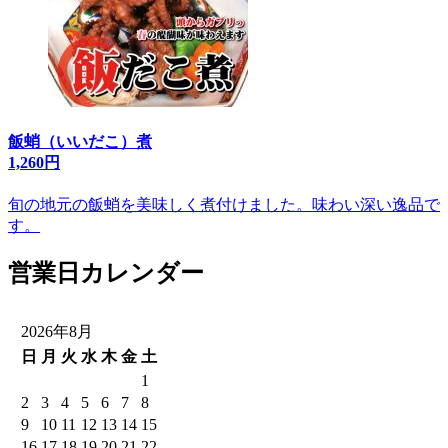
飯蛸（いいだこ）煮
1,260円
旬の地元の飯蛸を美味しく煮付けました。味わい深い逸品で
す。
営業日カレンダー
2026年8月
日
月
火
水
木
金
土
1
2
3
4
5
6
7
8
9
10
11
12
13
14
15
16
17
18
19
20
21
22