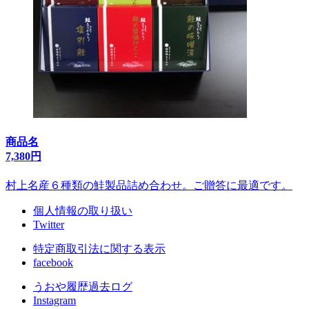
商品名
7,380円
村上名産６種類の鮭製品詰め合わせ。ご贈答に最適です。
個人情報の取り扱い
Twitter
特定商取引法に関する表示
facebook
うおや履歴過去ログ
Instagram