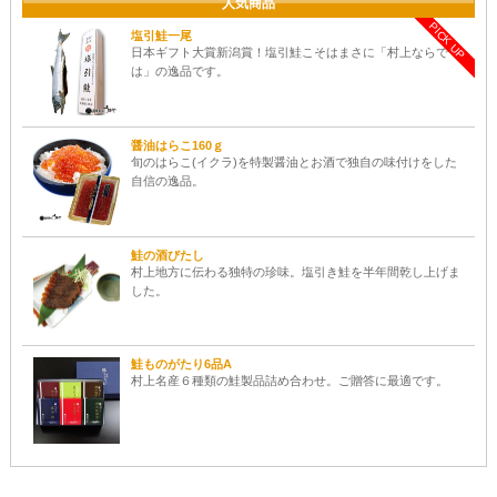
人気商品
PICK UP
塩引鮭一尾
日本ギフト大賞新潟賞！塩引鮭こそはまさに「村上ならで
は」の逸品です。
醤油はらこ160ｇ
旬のはらこ(イクラ)を特製醤油とお酒で独自の味付けをした
自信の逸品。
鮭の酒びたし
村上地方に伝わる独特の珍味。塩引き鮭を半年間乾し上げま
した。
鮭ものがたり6品A
村上名産６種類の鮭製品詰め合わせ。ご贈答に最適です。