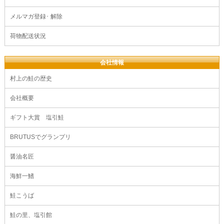
メルマガ登録･ 解除
荷物配送状況
会社情報
村上の鮭の歴史
会社概要
ギフト大賞 塩引鮭
BRUTUSでグランプリ
醤油名匠
海鮮一鰭
鮭こうば
鮭の里、塩引館