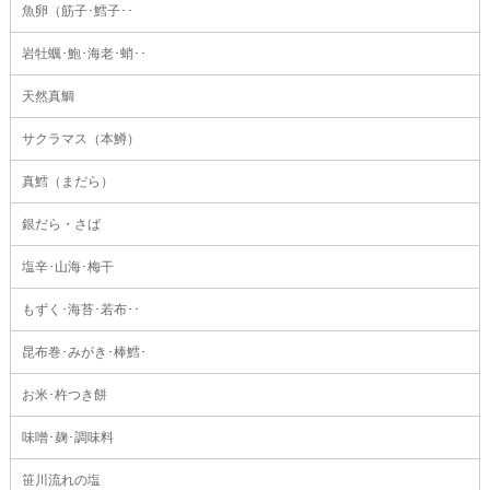
魚卵（筋子･鱈子･･
岩牡蠣･鮑･海老･蛸･･
天然真鯛
サクラマス（本鱒）
真鱈（まだら）
銀だら・さば
塩辛･山海･梅干
もずく･海苔･若布･･
昆布巻･みがき･棒鱈･
お米･杵つき餅
味噌･麹･調味料
笹川流れの塩