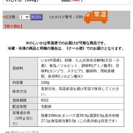
■
注文数：
(カタログ番号：336)
【売り切れ】
※のしいかは常温便でのお届けが可能な商品です。
冷蔵・冷凍の商品と同梱の場合は、《クール便》でのお届けとなります。
いか(中国産)、砂糖、たん白加水分解物(大豆・小
麦)、食塩／ソルビット、調味料(アミノ酸等)、甘
原材料
味料(カンゾウ、ステビア)、酸味料、増粘多糖
類、保存料(ソルビン酸Ｋ)
内容量
100g
直射日光、高温多湿を避け常温で保存してくださ
保存方法
い。
賞味期限
60日
配送形態
宅配便
栄養成分表
熱量338kcal,タンパク質39.5g,脂質8.0g,炭水化物
（100ｇ当た
27.1g,食塩相当量5.0g（この表示値は目安です）
り）
<<
前のページに戻る