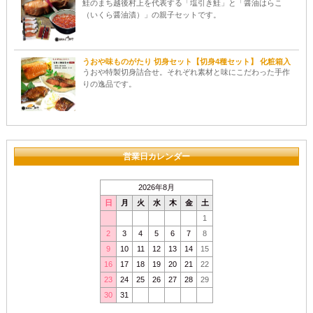
鮭のまち越後村上を代表する「塩引き鮭」と「醤油はらこ
（いくら醤油漬）」の親子セットです。
うおや味ものがたり 切身セット【切身4種セット】 化粧箱入
うおや特製切身詰合せ。それぞれ素材と味にこだわった手作
りの逸品です。
営業日カレンダー
2026年8月
日
月
火
水
木
金
土
1
2
3
4
5
6
7
8
9
10
11
12
13
14
15
16
17
18
19
20
21
22
23
24
25
26
27
28
29
30
31