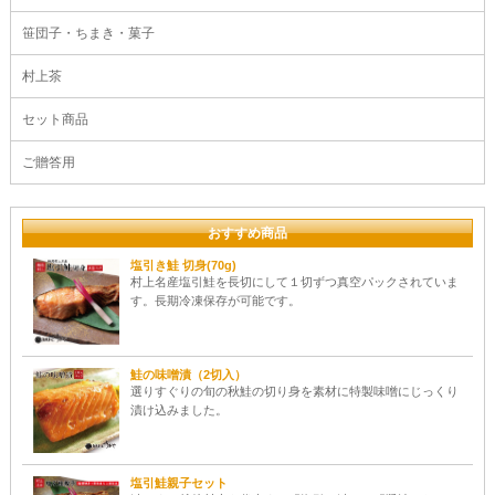
笹団子・ちまき・菓子
村上茶
セット商品
ご贈答用
おすすめ商品
塩引き鮭 切身(70g)
村上名産塩引鮭を長切にして１切ずつ真空パックされていま
す。長期冷凍保存が可能です。
鮭の味噌漬（2切入）
選りすぐりの旬の秋鮭の切り身を素材に特製味噌にじっくり
漬け込みました。
塩引鮭親子セット