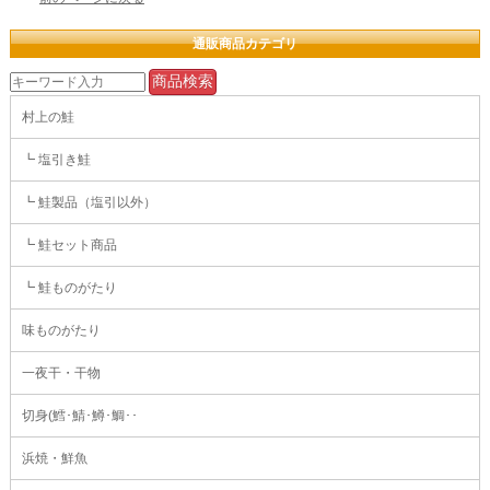
通販商品カテゴリ
村上の鮭
┗ 塩引き鮭
┗ 鮭製品（塩引以外）
┗ 鮭セット商品
┗ 鮭ものがたり
味ものがたり
一夜干・干物
切身(鱈･鯖･鱒･鯛･･
浜焼・鮮魚