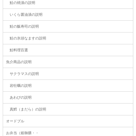
鮭の焼漬の説明
いくら醤油漬の説明
鮭の飯寿司の説明
鮭の氷頭なますの説明
鮭料理百選
魚介商品の説明
サクラマスの説明
岩牡蠣の説明
あわびの説明
真鱈（まだら）の説明
オードブル
お弁当（姫御膳・・