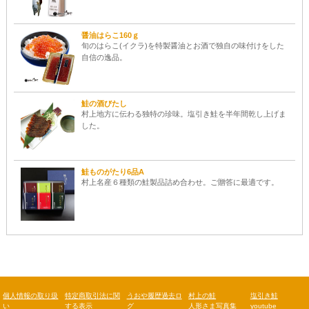
醤油はらこ160ｇ
旬のはらこ(イクラ)を特製醤油とお酒で独自の味付けをした
自信の逸品。
鮭の酒びたし
村上地方に伝わる独特の珍味。塩引き鮭を半年間乾し上げま
した。
鮭ものがたり6品A
村上名産６種類の鮭製品詰め合わせ。ご贈答に最適です。
個人情報の取り扱
特定商取引法に関
うおや履歴過去ロ
村上の鮭
塩引き鮭
い
する表示
グ
人形さま写真集
youtube