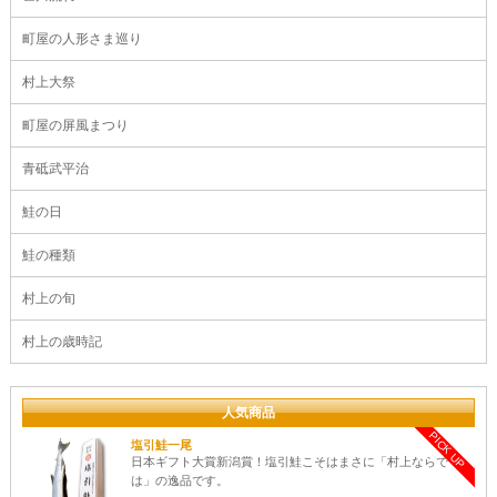
町屋の人形さま巡り
村上大祭
町屋の屏風まつり
青砥武平治
鮭の日
鮭の種類
村上の旬
村上の歳時記
人気商品
PICK UP
塩引鮭一尾
日本ギフト大賞新潟賞！塩引鮭こそはまさに「村上ならで
は」の逸品です。