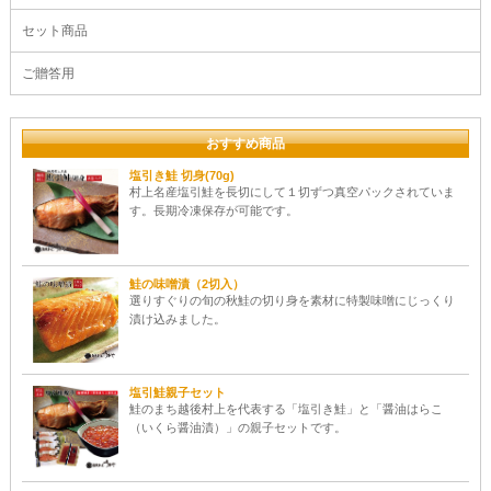
セット商品
ご贈答用
おすすめ商品
塩引き鮭 切身(70g)
村上名産塩引鮭を長切にして１切ずつ真空パックされていま
す。長期冷凍保存が可能です。
鮭の味噌漬（2切入）
選りすぐりの旬の秋鮭の切り身を素材に特製味噌にじっくり
漬け込みました。
塩引鮭親子セット
鮭のまち越後村上を代表する「塩引き鮭」と「醤油はらこ
（いくら醤油漬）」の親子セットです。