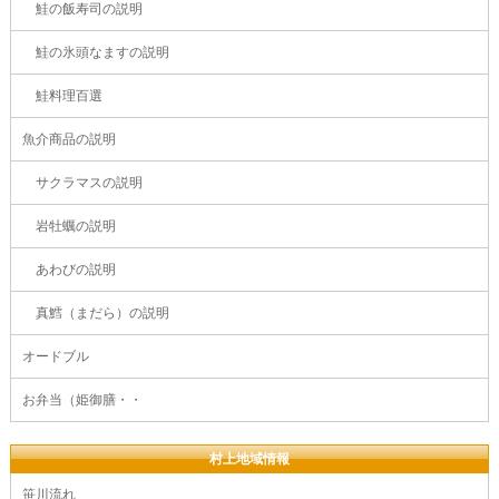
鮭の飯寿司の説明
鮭の氷頭なますの説明
鮭料理百選
魚介商品の説明
サクラマスの説明
岩牡蠣の説明
あわびの説明
真鱈（まだら）の説明
オードブル
お弁当（姫御膳・・
村上地域情報
笹川流れ