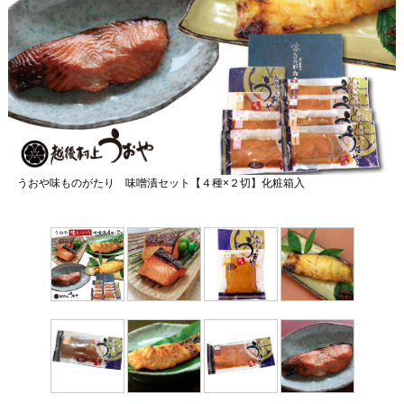
うおや味ものがたり 味噌漬セット【４種×２切】化粧箱入