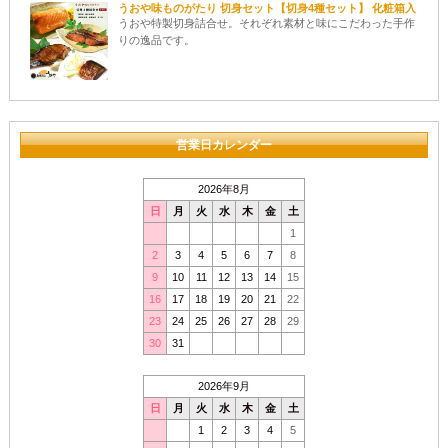
うおや味ものがたり 切身セット【切身4種セット】 化粧箱入
うおや特製切身詰合せ。それぞれ素材と味にこだわった手作
りの逸品です。
営業日カレンダー
2026年8月
日
月
火
水
木
金
土
1
2
3
4
5
6
7
8
9
10
11
12
13
14
15
16
17
18
19
20
21
22
23
24
25
26
27
28
29
30
31
2026年9月
日
月
火
水
木
金
土
1
2
3
4
5