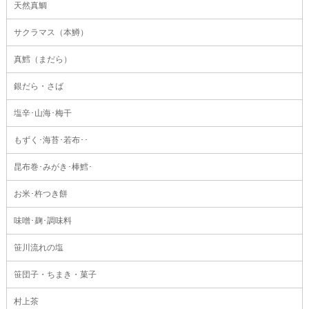
天然真鯛
サクラマス（本鱒）
真鱈（まだら）
銀だら・さば
塩辛･山海･梅干
もずく･海苔･若布･･
昆布巻･みがき･棒鱈･
お米･杵つき餅
味噌･麹･調味料
笹川流れの塩
笹団子・ちまき・菓子
村上茶