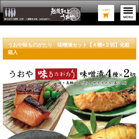
うおや味ものがたり 味噌漬セット【４種×２切】化粧
箱入