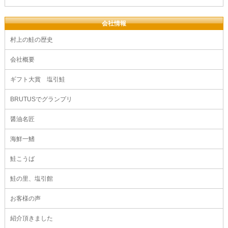
会社情報
村上の鮭の歴史
会社概要
ギフト大賞 塩引鮭
BRUTUSでグランプリ
醤油名匠
海鮮一鰭
鮭こうば
鮭の里、塩引館
お客様の声
紹介頂きました