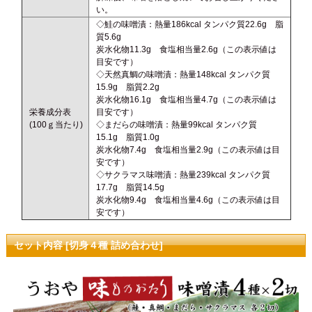
い。
◇鮭の味噌漬：熱量186kcal タンパク質22.6g 脂
質5.6g
炭水化物11.3g 食塩相当量2.6g（この表示値は
目安です）
◇天然真鯛の味噌漬：熱量148kcal タンパク質
15.9g 脂質2.2g
炭水化物16.1g 食塩相当量4.7g（この表示値は
栄養成分表
目安です）
(100ｇ当たり)
◇まだらの味噌漬：熱量99kcal タンパク質
15.1g 脂質1.0g
炭水化物7.4g 食塩相当量2.9g（この表示値は目
安です）
◇サクラマス味噌漬：熱量239kcal タンパク質
17.7g 脂質14.5g
炭水化物9.4g 食塩相当量4.6g（この表示値は目
安です）
セット内容 [切身４種 詰め合わせ]