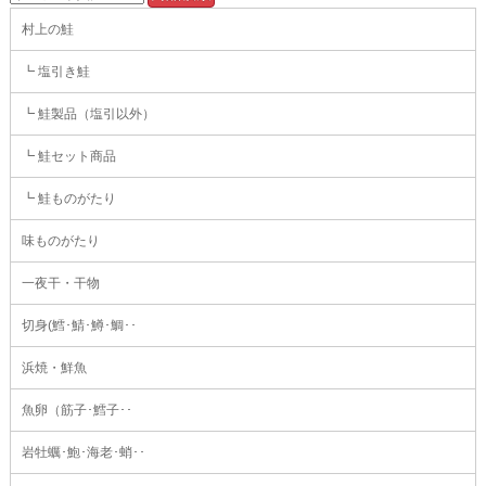
村上の鮭
┗ 塩引き鮭
┗ 鮭製品（塩引以外）
┗ 鮭セット商品
┗ 鮭ものがたり
味ものがたり
一夜干・干物
切身(鱈･鯖･鱒･鯛･･
浜焼・鮮魚
魚卵（筋子･鱈子･･
岩牡蠣･鮑･海老･蛸･･