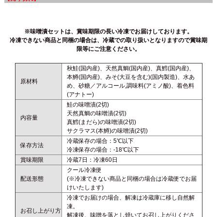
※味噌漬セットは、賞味期限の長い冷凍でお届けしております。
冷凍できない商品と同梱の場合は、冷蔵での取り扱いとなりますので賞味期
限等にご注意ください。
秋鮭(国内産)、天然真鯛(国内産)、真鱈(国内産)、
本鱒(国内産)、みそ(大豆を含む)(国内製造)、水あ
原材料
め、砂糖／アルコール,調味料(アミノ酸)、着色料
(アナトー)
鮭の味噌漬(2切)
天然真鯛の味噌漬(2切)
内容量
真鱈(まだら)の味噌漬(2切)
サクラマス(本鱒)の味噌漬(2切)
冷蔵保存の場合：5℃以下
保存方法
冷凍保存の場合：-18℃以下
賞味期限
冷蔵7日：冷凍60日
クール冷凍便
配送形態
(※冷凍できない商品と同梱の場合は冷蔵便でお届
けいたします)
冷凍でお届けの場合、解凍は冷蔵庫に移し自然解
凍。
お召し上がり方
解凍後、味噌を落とし焼いてお召し上がりくださ