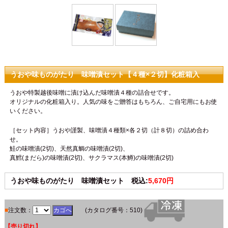
うおや味ものがたり 味噌漬セット【４種×２切】化粧箱入
うおや特製越後味噌に漬け込んだ味噌漬４種の詰合せです。
オリジナルの化粧箱入り。人気の味をご贈答はもちろん、ご自宅用にもお使
いください。
［セット内容］うおや謹製、味噌漬４種類×各２切（計８切）の詰め合わ
せ。
鮭の味噌漬(2切)、天然真鯛の味噌漬(2切)、
真鱈(まだら)の味噌漬(2切)、サクラマス(本鱒)の味噌漬(2切)
うおや味ものがたり 味噌漬セット 税込:
5,670円
■
注文数：
(カタログ番号：510)
【売り切れ】