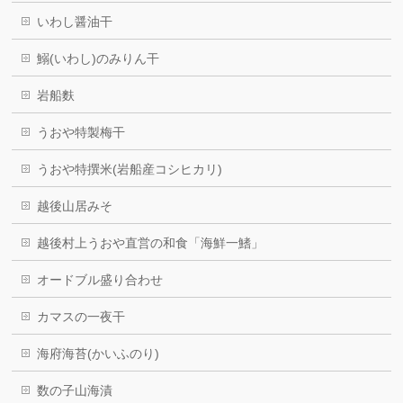
いわし醤油干
鰯(いわし)のみりん干
岩船麩
うおや特製梅干
うおや特撰米(岩船産コシヒカリ)
越後山居みそ
越後村上うおや直営の和食「海鮮一鰭」
オードブル盛り合わせ
カマスの一夜干
海府海苔(かいふのり)
数の子山海漬