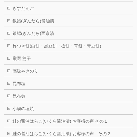
ぎすだんご
銀鱈(ぎんだら)醤油漬
銀鱈(ぎんだら)西京漬
杵つき餅(白餅・黒豆餅・栃餅・草餅・青豆餅)
厳選 筋子
高級やきのり
昆布塩
昆布巻
小鯛の塩焼
鮭の醤油はらこ(いくら醤油漬) お客様の声 その１
鮭の醤油はらこ(いくら醤油漬) お客様の声 その２