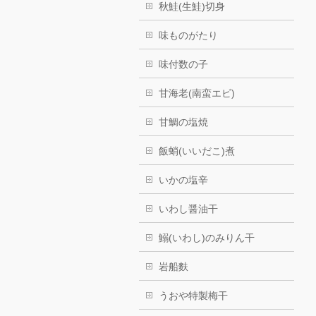
秋鮭(生鮭)切身
味ものがたり
味付数の子
甘海老(南蛮エビ)
甘鯛の塩焼
飯蛸(いいだこ)煮
いかの塩辛
いわし醤油干
鰯(いわし)のみりん干
岩船麩
うおや特製梅干