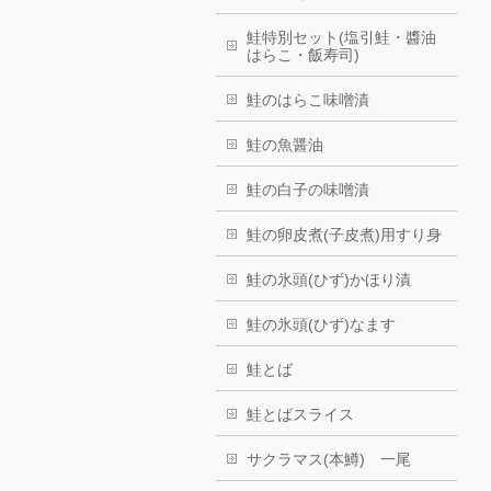
鮭特別セット(塩引鮭・醬油
はらこ・飯寿司)
鮭のはらこ味噌漬
鮭の魚醤油
鮭の白子の味噌漬
鮭の卵皮煮(子皮煮)用すり身
鮭の氷頭(ひず)かほり漬
鮭の氷頭(ひず)なます
鮭とば
鮭とばスライス
サクラマス(本鱒) 一尾