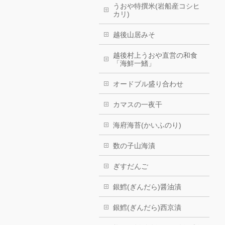
うおや特撰米(岩船産コシヒ
カリ)
越後山居みそ
越後村上うおや直営の和食
「海鮮一鰭」
オードブル盛り合わせ
カマスの一夜干
海府海苔(かいふのり)
数の子山海漬
ぎすだんご
銀鱈(ぎんだら)醤油漬
銀鱈(ぎんだら)西京漬