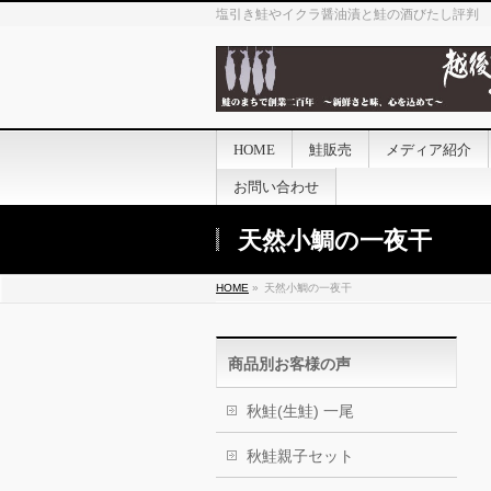
塩引き鮭やイクラ醤油漬と鮭の酒びたし評判
HOME
鮭販売
メディア紹介
お問い合わせ
天然小鯛の一夜干
HOME
»
天然小鯛の一夜干
商品別お客様の声
秋鮭(生鮭) 一尾
秋鮭親子セット