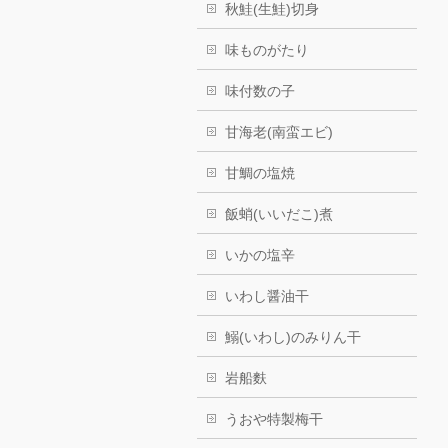
秋鮭(生鮭)切身
味ものがたり
味付数の子
甘海老(南蛮エビ)
甘鯛の塩焼
飯蛸(いいだこ)煮
いかの塩辛
いわし醤油干
鰯(いわし)のみりん干
岩船麩
うおや特製梅干