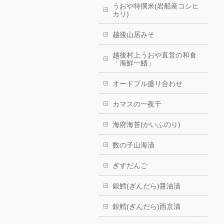
うおや特撰米(岩船産コシヒ
カリ)
越後山居みそ
越後村上うおや直営の和食
「海鮮一鰭」
オードブル盛り合わせ
カマスの一夜干
海府海苔(かいふのり)
数の子山海漬
ぎすだんご
銀鱈(ぎんだら)醤油漬
銀鱈(ぎんだら)西京漬