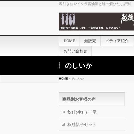
塩引き鮭やイクラ醤油漬と鮭の酒びたし評判
HOME
鮭販売
メディア紹介
お問い合わせ
のしいか
HOME
»
のしいか
商品別お客様の声
秋鮭(生鮭) 一尾
秋鮭親子セット