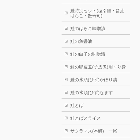
鮭特別セット(塩引鮭・醬油
はらこ・飯寿司)
鮭のはらこ味噌漬
鮭の魚醤油
鮭の白子の味噌漬
鮭の卵皮煮(子皮煮)用すり身
鮭の氷頭(ひず)かほり漬
鮭の氷頭(ひず)なます
鮭とば
鮭とばスライス
サクラマス(本鱒) 一尾