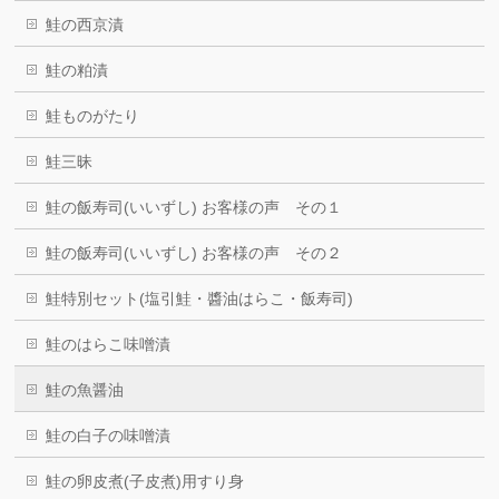
鮭の西京漬
鮭の粕漬
鮭ものがたり
鮭三昧
鮭の飯寿司(いいずし) お客様の声 その１
鮭の飯寿司(いいずし) お客様の声 その２
鮭特別セット(塩引鮭・醬油はらこ・飯寿司)
鮭のはらこ味噌漬
鮭の魚醤油
鮭の白子の味噌漬
鮭の卵皮煮(子皮煮)用すり身