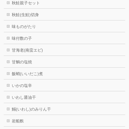
秋鮭親子セット
秋鮭(生鮭)切身
味ものがたり
味付数の子
甘海老(南蛮エビ)
甘鯛の塩焼
飯蛸(いいだこ)煮
いかの塩辛
いわし醤油干
鰯(いわし)のみりん干
岩船麩