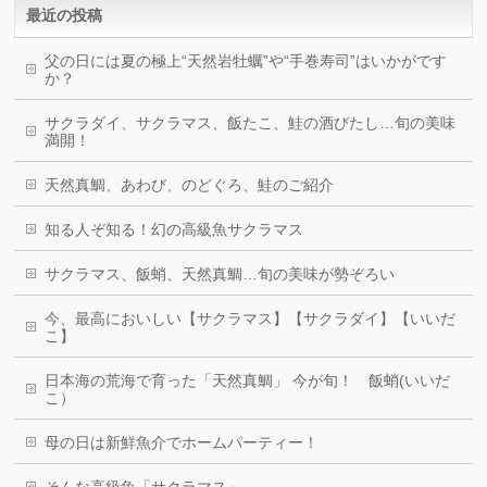
最近の投稿
父の日には夏の極上“天然岩牡蠣”や“手巻寿司”はいかがです
か？
サクラダイ、サクラマス、飯たこ、鮭の酒びたし…旬の美味
満開！
天然真鯛、あわび、のどぐろ、鮭のご紹介
知る人ぞ知る！幻の高級魚サクラマス
サクラマス、飯蛸、天然真鯛…旬の美味が勢ぞろい
今、最高においしい【サクラマス】【サクラダイ】【いいだ
こ】
日本海の荒海で育った「天然真鯛」 今が旬！ 飯蛸(いいだ
こ）
母の日は新鮮魚介でホームパーティー！