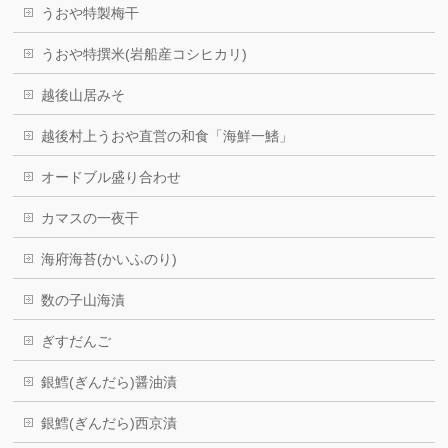
うおや特製梅干
うおや特撰米(岩船産コシヒカリ)
越後山居みそ
越後村上うおや直営の和食「海鮮一鰭」
オードブル盛り合わせ
カマスの一夜干
海府海苔(かいふのり)
数の子山海漬
ぎすだんご
銀鱈(ぎんだら)醤油漬
銀鱈(ぎんだら)西京漬