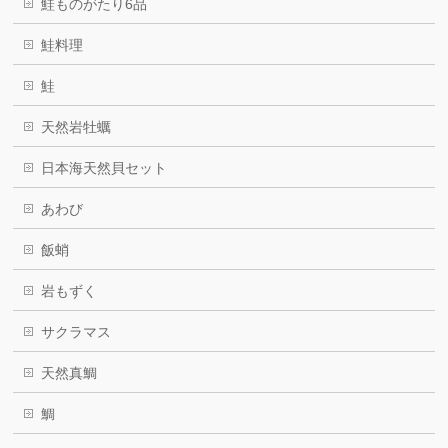
鮭ものがたり6品
鮭料理
鮭
天然岩牡蠣
日本海天然貝セット
あわび
飯蛸
岩もずく
サクラマス
天然真鯛
鯛