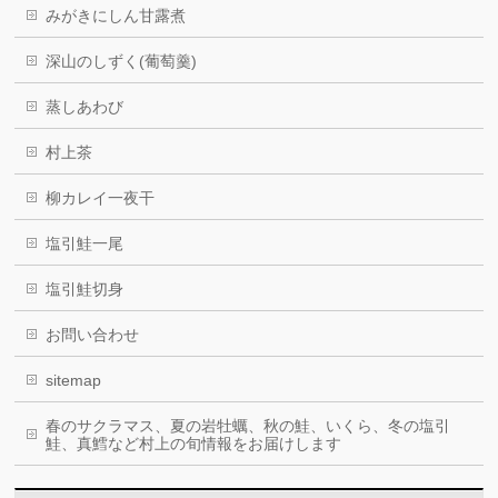
みがきにしん甘露煮
深山のしずく(葡萄羹)
蒸しあわび
村上茶
柳カレイ一夜干
塩引鮭一尾
塩引鮭切身
お問い合わせ
sitemap
春のサクラマス、夏の岩牡蠣、秋の鮭、いくら、冬の塩引
鮭、真鱈など村上の旬情報をお届けします