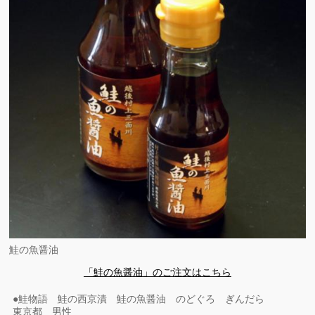
鮭の魚醤油
「鮭の魚醤油」のご注文はこちら
●鮭物語 鮭の西京漬 鮭の魚醤油 のどぐろ ぎんだら
東京都 男性