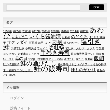
タグ
あわ
1999年
2005年
2006年
2007年
2008年
2009年
2010年
2011年
2012年
び
いくら醤油漬
いいだこ
のどぐろ
お刺身
はたはた醤油
塩引き
刺身
サクラダイ
干
三面川
丸干しいか
味ものがたり
鮭
岩牡蠣
天然岩牡蠣
小鯛浜焼
岩もずく
岩牡蠣、あわび、さざえ
岩船産
手巻き寿司
コシヒカリ
岩船米コシヒカリ
日本海天然貝セット
柳かれ
飯蛸
母の日
い一夜干
父の日
特製切身セット
秋鮭
酒びたし
飯たこ
飯寿司
鮭の酒びたし
鮭の焼漬親子
鮭の醤油はらこ（イクラ）とうおや特撰
鮭の飯寿司
鮭ものがたり
米（岩船米コシヒカリ）
鮭もの
がたり6品
メタ情報
ログイン
投稿フィード