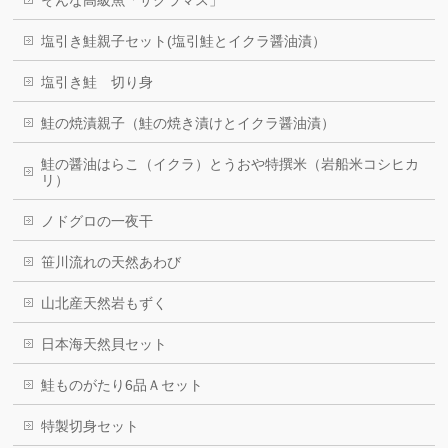
そんな高級魚「サクラマス」
塩引き鮭親子セット(塩引鮭とイクラ醤油漬）
塩引き鮭 切り身
鮭の焼漬親子（鮭の焼き漬けとイクラ醤油漬）
鮭の醤油はらこ（イクラ）とうおや特撰米（岩船米コシヒカ
リ）
ノドグロの一夜干
笹川流れの天然あわび
山北産天然岩もずく
日本海天然貝セット
鮭ものがたり6品Ａセット
特製切身セット