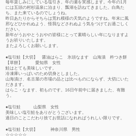
毎年楽しみにしている塩引き。年の瀬を実感します。今年の1月
には五頭の村杉温泉に泊まり、瓢湖を訪ねてきました。白鳥た
ち、また来ているのでしょうね。
昨日あたりからそちらは荒れ模様の天気のようですね。年末に風
邪などひかれぬよう、怪我などされぬよう気をつけてお過ごしく
ださい。
新年がうおやとうおやの皆様にとって素晴らしい年になりますよ
うお祈りいたします。
またよろしくお願いします。
●塩引鮭【大切】 醤油はらこ 氷頭なます 山海漬 杵つき餅
【草餅】 愛知県 女性
鮭はとても美味しいです。
冷凍庫いっぱいのため切身としました。
山海漬け、名古屋の市場の品とは比べものにならず、大切にいた
だきます。
はらこ・なます、初ものです。16日午前中に届きました、有難
う。
●塩引鮭 山梨県 女性
美味しい塩引鮭をありがとうございます。
過日のことこだわり捨てお世話になれればうれしい限りです。
●塩引鮭【大切】 神奈川県 男性
☆☆☆☆☆