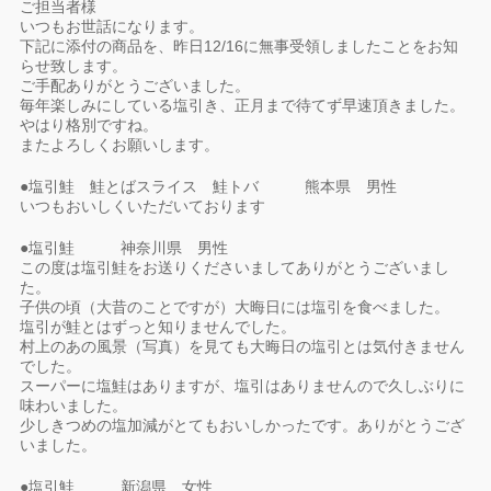
ご担当者様
いつもお世話になります。
下記に添付の商品を、昨日12/16に無事受領しましたことをお知
らせ致します。
ご手配ありがとうございました。
毎年楽しみにしている塩引き、正月まで待てず早速頂きました。
やはり格別ですね。
またよろしくお願いします。
●塩引鮭 鮭とばスライス 鮭トバ 熊本県 男性
いつもおいしくいただいております
●塩引鮭 神奈川県 男性
この度は塩引鮭をお送りくださいましてありがとうございまし
た。
子供の頃（大昔のことですが）大晦日には塩引を食べました。
塩引が鮭とはずっと知りませんでした。
村上のあの風景（写真）を見ても大晦日の塩引とは気付きません
でした。
スーパーに塩鮭はありますが、塩引はありませんので久しぶりに
味わいました。
少しきつめの塩加減がとてもおいしかったです。ありがとうござ
いました。
●塩引鮭 新潟県 女性