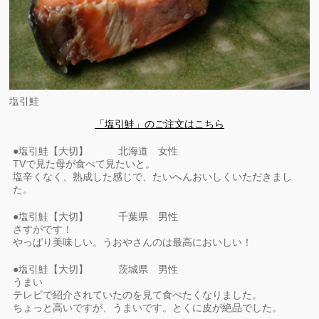
塩引鮭
「塩引鮭」のご注文はこちら
●塩引鮭【大切】 北海道 女性
TVで見た母が食べて見たいと。
塩辛くなく、熟成した感じで、たいへんおいしくいただきまし
た。
●塩引鮭【大切】 千葉県 男性
さすがです！
やっぱり美味しい。うおやさんのは最高においしい！
●塩引鮭【大切】 茨城県 男性
うまい
テレビで紹介されていたのを見て食べたくなりました。
ちょっと高いですが、うまいです。とくに皮が絶品でした。