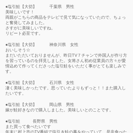
●塩引鮭【大切】 千葉県 男性
美味しいです！
両親がこちらの商品をテレビで見て気になっていたので、ちょっ
と奮発してみました。
さすがに美味しいですね。
リピート必至です。
●塩引鮭【大切】 神奈川県 女性
おいしそう☆
まだいただいておりませんが、昨日TV７チャンで外国人が作り方
を習っているのを拝見しました。女将さん初め従業員の方々が愛
情込めて作ってくださった塩引鮭をいただく事がとても楽しみで
す。
●塩引鮭【大切】 石川県 女性
凄く美味しかったです。思っていたよりもずっと！！また購入し
たいです。
●塩引鮭【大切】 岡山県 男性
嫁が鮭好きなので購入しました。美味しいとのことです。
●塩引鮭 長野県 男性
また買って食べたいです
年末に村上市のTV番組で塩引き鮭の事をやっていて、是非食べた