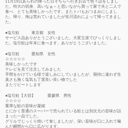
11月19日あられの降った日そちらへ行きお店で色々話をしまし
た。特大の切身、高いなぁ～と思いながら買って家で夫と二人で
食べ、とても美味しかったです。またトバもおつまみにしまし
た。帰り、海は荒れていましたが笹川流れによって帰ってきまし
た。
●塩引鮭 東京都 女性
サービス品ありがとうございました。大変立派でびっくりしまし
た。塩引鮭は年末に食べます。ありがとうございました。
●塩引鮭 愛知県 女性
☆☆☆☆☆
美味しかったです
テレビを見て注文してみました
手間をかけている様で楽しみにしていましたが、期待に違わず生
臭さも無く塩気も丁度良い良い物でした
またリピートします
●塩引鮭【大切】 愛媛県 男性
☆☆☆☆
重厚な鮭の旨味が凝縮
とにかく普通のスーパーで売られている鮭とは別次元の旨味が詰
まった一品でした。
グリルでじっくり焼いて食しましたが、深い旨味が口に入れて噛
んだ瞬間から口に広がります。