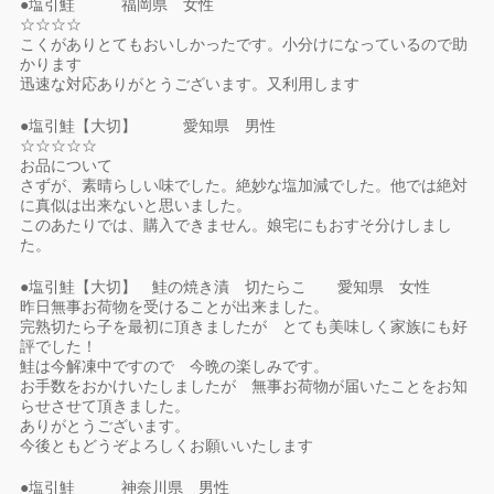
●塩引鮭 福岡県 女性
☆☆☆☆
こくがありとてもおいしかったです。小分けになっているので助
かります
迅速な対応ありがとうございます。又利用します
●塩引鮭【大切】 愛知県 男性
☆☆☆☆☆
お品について
さずが、素晴らしい味でした。絶妙な塩加減でした。他では絶対
に真似は出来ないと思いました。
このあたりでは、購入できません。娘宅にもおすそ分けしまし
た。
●塩引鮭【大切】 鮭の焼き漬 切たらこ 愛知県 女性
昨日無事お荷物を受けることが出来ました。
完熟切たら子を最初に頂きましたが とても美味しく家族にも好
評でした！
鮭は今解凍中ですので 今晩の楽しみです。
お手数をおかけいたしましたが 無事お荷物が届いたことをお知
らせさせて頂きました。
ありがとうございます。
今後ともどうぞよろしくお願いいたします
●塩引鮭 神奈川県 男性