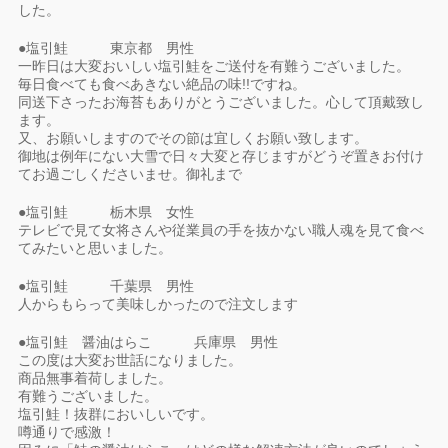
した。
●塩引鮭 東京都 男性
一昨日は大変おいしい塩引鮭をご送付を有難うございました。
毎日食べても食べあきない絶品の味!!ですね。
同送下さったお海苔もありがとうございました。心して頂戴致し
ます。
又、お願いしますのでその節は宜しくお願い致します。
御地は例年にない大雪で日々大変と存じますがどうぞ置きお付け
てお過ごしくださいませ。御礼まで
●塩引鮭 栃木県 女性
テレビで見て女将さんや従業員の手を抜かない職人魂を見て食べ
てみたいと思いました。
●塩引鮭 千葉県 男性
人からもらって美味しかったので注文します
●塩引鮭 醤油はらこ 兵庫県 男性
この度は大変お世話になりました。
商品無事着荷しました。
有難うございました。
塩引鮭！抜群においしいです。
噂通りで感激！