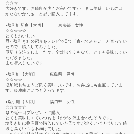
☆☆☆
大好きです。お値段が少々お高いですが、まぁ美味しいものはし
かたないかなぁ…と思い購入してます。
●塩引鮭切身【大切】 東京都 女性
☆☆☆☆☆
とてもおいしい
母が塩引き鮭の紹介をテレビで見て「食べてみたい」と言ってい
たので、購入してみました。
厚切りを注文しましたが、全然塩辛くもなく、とても美味しくい
ただきました。
また購入したいです
●塩引鮭【大切】 広島県 男性
☆☆☆☆
塩加減もちょうど良く美味しいです。お弁当にも重宝していま
す。冷凍庫にいつも入ってます。
●塩引鮭【大切】 福岡県 女性
☆☆☆☆☆
母の誕生日プレゼントに購入
とても美味しくていつもよりお米を沢山食べたそうです。
塩引き鮭は物産展で購入していた母ですが焼くとパサパサして値
段も高くいつも不満げでした。
こちらの塩引き鮭はピンク色で焼いていると脂がジワーっと出て