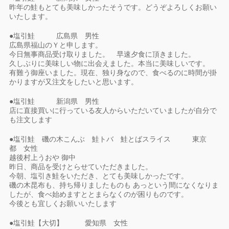
昨年の鮭もとても美味しかったそうです。どうぞよろしくお願い
いたします。
●塩引鮭 広島県 男性
広島県福山のＹと申します。
今日無事商品受け取りました。 早速夕食に頂きました。
久しぶりに美味しい物に出会えました。本当に美味しいです。
有難う御座いました。現在、独り身なので、食べるのに時間が掛
かりますが又注文をしたいと思います。
●塩引鮭 新潟県 男性
店に直接買いに行っている友人からいただいていましたが自分で
も注文します
●塩引鮭 磯の木こんぶ 鮭トバ 鮭とばスライス 東京
都 女性
越後村上うおや 御中
昨日、商品を受けとらせていただきました。
今朝、塩引き鮭をいただき、とても美味しかったです。
磯の木昆布も、持ち帰りましたものも あっという間になくなりま
したが、食べ始めますととまらなくのが困りものです。
今後とも宜しくお願いいたします
●塩引鮭【大切】 愛知県 女性