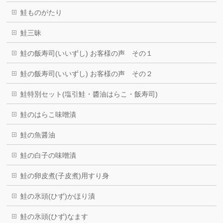
鮭ものがたり
鮭三昧
鮭の飯寿司(いいずし) お客様の声 その１
鮭の飯寿司(いいずし) お客様の声 その２
鮭特別セット(塩引鮭・醬油はらこ・飯寿司)
鮭のはらこ味噌漬
鮭の魚醤油
鮭の白子の味噌漬
鮭の卵皮煮(子皮煮)用すり身
鮭の氷頭(ひず)かほり漬
鮭の氷頭(ひず)なます