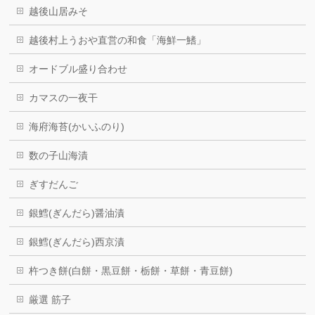
越後山居みそ
越後村上うおや直営の和食「海鮮一鰭」
オードブル盛り合わせ
カマスの一夜干
海府海苔(かいふのり)
数の子山海漬
ぎすだんご
銀鱈(ぎんだら)醤油漬
銀鱈(ぎんだら)西京漬
杵つき餅(白餅・黒豆餅・栃餅・草餅・青豆餅)
厳選 筋子