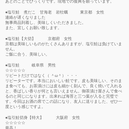
あとのことでびっくりです。現地での復興を願っています。
●塩引鮭 煮だこ 甘海老 岩牡蠣 東京都 女性
連絡が遅くなりました
無事商品到着し、美味しくいただきました。
また、宜しくお願い致します。
●塩引鮭【大切】 京都府 女性
京都は美味しいものがたくさんありますが、塩引鮭は負けていま
せん。
ご飯に合う、美味しい。
●塩引鮭 岐阜県 男性
☆☆☆☆☆
リピートだけではなく（ ＾ω＾）・・・
リピーターです。本当においしい鮭です。皮も美味しい、そのま
ま食べても、お茶漬けには皮も細かく刻んで、良く焼いて入れる
と、香ばしい香りが何とも言いえません。御茶漬け屋さんで食べ
るのと同じになります。出来れば海苔と三つ葉が入ると完璧で
す。今回はお酒の席でこの話になり、友人に送りました、ぜひ一
度という感じですよ。
●塩引鮭切身【特大】 大阪府 女性
☆☆☆☆☆
最高！