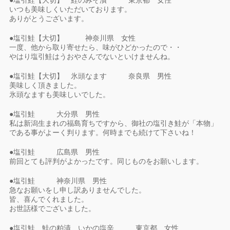
いつも美味しくいただいております。
ありがとうございます。
●塩引鮭【大切】 神奈川県 女性
一度、他から取り寄せたら、味がひどかったので・・
やはり塩引鮭はうおやさんでないといけませんね。
●塩引鮭【大切】 氷頭なます 奈良県 男性
美味しく頂きました。
氷頭なますも美味しいでした。
●塩引鮭 大分県 男性
私は新潟生まれの福島育ちですから、御社の塩引き鮭が「本物」
である事がよーく判ります。何時までも続けて下さいね！
●塩引鮭 広島県 男性
前回とても評判がよかったです。同じものをお願いします。
●塩引鮭 神奈川県 男性
急なお願いをし申し訳ありませんでした。
皆、喜んでくれました。
お世話様でございました。
●塩引鮭 鮭の粕漬 いかの塩辛 東京都 女性