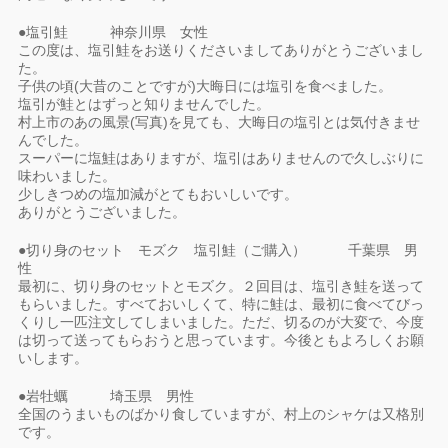
●塩引鮭 神奈川県 女性
この度は、塩引鮭をお送りくださいましてありがとうございまし
た。
子供の頃(大昔のことですが)大晦日には塩引を食べました。
塩引が鮭とはずっと知りませんでした。
村上市のあの風景(写真)を見ても、大晦日の塩引とは気付きませ
んでした。
スーパーに塩鮭はありますが、塩引はありませんので久しぶりに
味わいました。
少しきつめの塩加減がとてもおいしいです。
ありがとうございました。
●切り身のセット モズク 塩引鮭（ご購入） 千葉県 男
性
最初に、切り身のセットとモズク。２回目は、塩引き鮭を送って
もらいました。すべておいしくて、特に鮭は、最初に食べてびっ
くりし一匹注文してしまいました。ただ、切るのが大変で、今度
は切って送ってもらおうと思っています。今後ともよろしくお願
いします。
●岩牡蠣 埼玉県 男性
全国のうまいものばかり食していますが、村上のシャケは又格別
です。