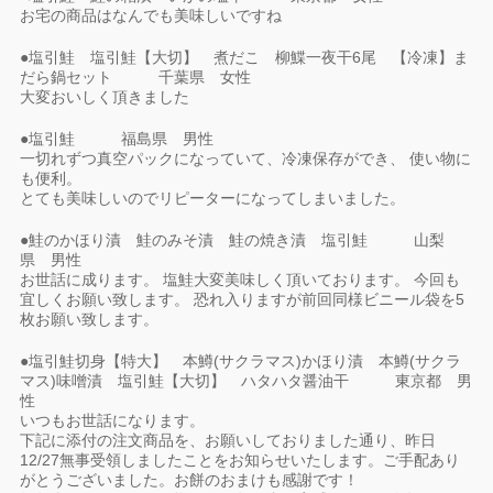
お宅の商品はなんでも美味しいですね
●塩引鮭 塩引鮭【大切】 煮だこ 柳鰈一夜干6尾 【冷凍】ま
だら鍋セット 千葉県 女性
大変おいしく頂きました
●塩引鮭 福島県 男性
一切れずつ真空パックになっていて、冷凍保存ができ、 使い物に
も便利。
とても美味しいのでリピーターになってしまいました。
●鮭のかほり漬 鮭のみそ漬 鮭の焼き漬 塩引鮭 山梨
県 男性
お世話に成ります。 塩鮭大変美味しく頂いております。 今回も
宜しくお願い致します。 恐れ入りますが前回同様ビニール袋を5
枚お願い致します。
●塩引鮭切身【特大】 本鱒(サクラマス)かほり漬 本鱒(サクラ
マス)味噌漬 塩引鮭【大切】 ハタハタ醤油干 東京都 男
性
いつもお世話になります。
下記に添付の注文商品を、お願いしておりました通り、昨日
12/27無事受領しましたことをお知らせいたします。ご手配あり
がとうございました。お餅のおまけも感謝です！