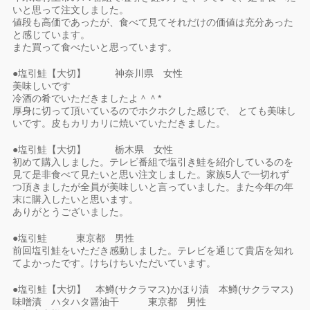
いと思って注文しました。
値段も高価であったが、食べて見てそれだけの価値は充分あった
と感じています。
また買って食べたいと思っています。
●塩引鮭【大切】 神奈川県 女性
美味しいです
冷酒の肴でいただきましたよ＾＾*
厚身に切って頂いているのでホクホクした感じで、 とても美味し
いです。皮もカリカリに焼いていただきました。
●塩引鮭【大切】 栃木県 女性
初めて購入しました。テレビ番組で塩引き鮭を紹介しているのを
見て是非食べて見たいと思い注文しました。家族5人で一切れず
つ頂きましたが全員が美味しいと言っていました。また今年の年
末に購入したいと思います。
ありがとうございました。
●塩引鮭 東京都 男性
前回塩引鮭をいただき感動しました。テレビを通じて貴店を知れ
てよかったです。けちけちいただいています。
●塩引鮭【大切】 本鱒(サクラマス)かほり漬 本鱒(サクラマス)
味噌漬 ハタハタ醤油干 東京都 男性