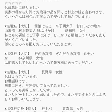
☆☆☆☆☆
お歳暮用に贈りました
実家の母から好評でお歳暮の品を聞くと村上の鮭と言われます。
うおやさんは梱包も丁寧なので安心して頼んでいます。
●塩引鮭【大切】 醤油はらこ 辛子明太子 甘口いかの塩辛
山海漬 村上茶葉入 鮭ふりかけ 愛知県 女性
私どもの要望にご丁寧に分け、しっかりと梱包してくださりあり
がとうございました。
孫のところへも配りおいしくいただきます。
●塩引鮭【大切】 鮭の西京漬 ぎんだら西京漬 丸干い
か 神奈川県 女性
以前購入しておいしかったので先方様に送ってください
●塩引鮭【大切】 長野県 女性
おはようございます。
お世話様です。
無事に届き、早速焼いて食べてみました。
と～っても美味しかったです。
またリピートしたいと思いましたので、また注文するときはよろ
しくお願いいたします。
●塩引鮭切身【特大】 鮭トバ 青森県 女性