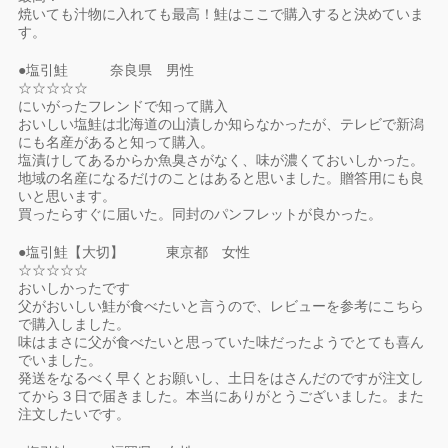
焼いても汁物に入れても最高！鮭はここで購入すると決めていま
す。
●塩引鮭 奈良県 男性
☆☆☆☆☆
にいがったフレンドで知って購入
おいしい塩鮭は北海道の山漬しか知らなかったが、テレビで新潟
にも名産があると知って購入。
塩漬けしてあるからか魚臭さがなく、味が濃くておいしかった。
地域の名産になるだけのことはあると思いました。贈答用にも良
いと思います。
買ったらすぐに届いた。同封のパンフレットが良かった。
●塩引鮭【大切】 東京都 女性
☆☆☆☆☆
おいしかったです
父がおいしい鮭が食べたいと言うので、レビューを参考にこちら
で購入しました。
味はまさに父が食べたいと思っていた味だったようでとても喜ん
でいました。
発送をなるべく早くとお願いし、土日をはさんだのですが注文し
てから３日で届きました。本当にありがとうございました。また
注文したいです。