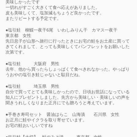
美味しかったです
一切れがすごく大きくて食べ応えがありました。
皮も美味しくて、塩加減もちょうど良かったです。
またリピートする予定です。
●塩引鮭 柳鰈一夜干6尾 いわしみりん干 カマス一夜干
東京都 女性
先日息子が山形へ旅行に行ったときにお宅の鮭をお土産に買って
きてくれまして、とっても美味しくてパンフレットをお願いした
次第です。
●塩引鮭 大阪府 男性
去年、他から買ったらしょっぱくて食べきれなかった。やっぱり
うおやの塩引き鮭じゃないと駄目だね。
●塩引鮭 埼玉県 男性
自分で買ってとても美味しかったので、日頃お世話になっている
知人にプレゼントしました。先方から美味しい・美味しいの声を
聞きうれしくなりまた正月にでも贈ろうと考えています。
●手巻き寿司セット 醤油はらこ 山海漬 石川県 女性
お正月に鮭やイクラを取り寄せています。
お宅の鮭おいしいですね
●塩引鮭【大切】 鮭のみそ漬 東京都 女性