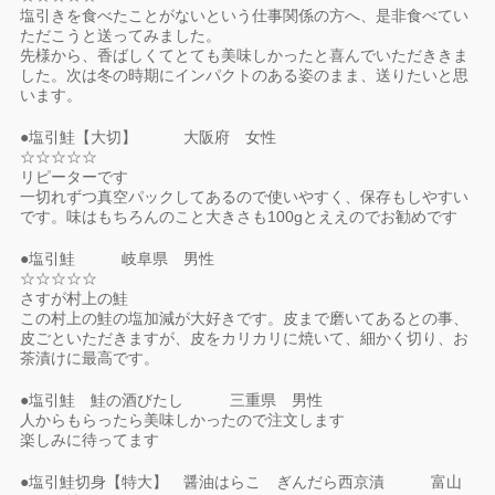
塩引きを食べたことがないという仕事関係の方へ、是非食べてい
ただこうと送ってみました。
先様から、香ばしくてとても美味しかったと喜んでいただききま
した。次は冬の時期にインパクトのある姿のまま、送りたいと思
います。
●塩引鮭【大切】 大阪府 女性
☆☆☆☆☆
リピーターです
一切れずつ真空パックしてあるので使いやすく、保存もしやすい
です。味はもちろんのこと大きさも100gとええのでお勧めです
●塩引鮭 岐阜県 男性
☆☆☆☆☆
さすが村上の鮭
この村上の鮭の塩加減が大好きです。皮まで磨いてあるとの事、
皮ごといただきますが、皮をカリカリに焼いて、細かく切り、お
茶漬けに最高です。
●塩引鮭 鮭の酒びたし 三重県 男性
人からもらったら美味しかったので注文します
楽しみに待ってます
●塩引鮭切身【特大】 醤油はらこ ぎんだら西京漬 富山