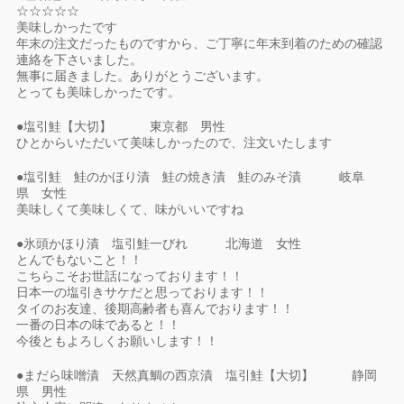
☆☆☆☆☆
美味しかったです
年末の注文だったものですから、ご丁寧に年末到着のための確認
連絡を下さいました。
無事に届きました。ありがとうございます。
とっても美味しかったです。
●塩引鮭【大切】 東京都 男性
ひとからいただいて美味しかったので、注文いたします
●塩引鮭 鮭のかほり漬 鮭の焼き漬 鮭のみそ漬 岐阜
県 女性
美味しくて美味しくて、味がいいですね
●氷頭かほり漬 塩引鮭一びれ 北海道 女性
とんでもないこと！！
こちらこそお世話になっております！！
日本一の塩引きサケだと思っております！！
タイのお友達、後期高齢者も喜んでおります！！
一番の日本の味であると！！
今後ともよろしくお願いします！！
●まだら味噌漬 天然真鯛の西京漬 塩引鮭【大切】 静岡
県 男性