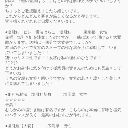
因みに「鮭の醤油はらこ」はどの様な解凍方法が良いのでしょう
か？
ちょっとご教授願えましたら嬉しいです。
これからどんどんと寒さが厳しくなるかと存じます。
皆々様くれぐれもご自愛くださいませ。
●塩引鮭一ビレ 醤油はらこ 塩引鮭 東京都 女性
先程、塩引き鮭を注文したのですが、一緒に送って頂けると大変
助かります。送料は一個分で大丈夫でしょうか?
本日のテレビで女将のストーブの様な温かさに感動して、いま、
泣いてしまいました！！
凄いカリスマ性です！！女将は私の憧れのひとです！
?(
´?`
)?
どうかお身体に気を付けて従業員の皆さんのためにも長生きして
下さいね！
うちの父親も女将と同い年ですが、女将の若さと凛とした美しさ
に見惚れてしまいました！
●まだら粕漬 塩引鮭切身 埼玉県 女性
☆☆☆☆☆
最高！
むらかみの塩引き鮭は有名ですが、こちらのは本当に旨味と塩気
のバランスが良く、最高のおむすびが作れます。
●塩引鮭【大切】 広島県 男性