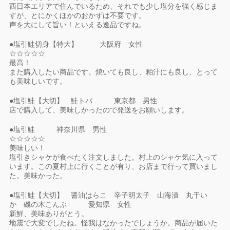
西日本エリアで住んでいるため、それでも少し塩分を強く感じま
すが、とにかくほかのおかずは不要です。
声を大にして旨い！といえる逸品ですね。
●塩引鮭切身【特大】 大阪府 女性
☆☆☆☆☆
最高！
また購入したい商品です。焼いても良し、粕汁にも良し、とって
も美味しいです。
●塩引鮭【大切】 鮭トバ 東京都 男性
店で購入して、美味しかったので発送をお願いします。
●塩引鮭 神奈川県 男性
☆☆☆☆☆
美味しい！
塩引きシャケが食べたく注文しました。村上のシャケ気に入って
います。この夏村上に行くことが有り、お店まで行って買いまし
た。美味かった。
●塩引鮭【大切】 醤油はらこ 辛子明太子 山海漬 丸干い
か 磯の木こんぶ 愛知県 女性
新鮮、美味ありがとう。
地震で大変でしたね。怪我はなかったでしょうか。商品が届いた