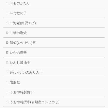
味ものがたり
味付数の子
甘海老(南蛮エビ)
甘鯛の塩焼
飯蛸(いいだこ)煮
いかの塩辛
いわし醤油干
鰯(いわし)のみりん干
岩船麩
うおや特製梅干
うおや特撰米(岩船産コシヒカリ)